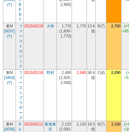
(Y)
B
2,800
)
E
R
T
東M
フ
2015/02/18
大和
1,770
1,770
13.6
B(7)
2,700
(+52
[6037]
ァ
(
1,600-
億
+93,
(Y)
ー
1,770
)
ス
ト
ロ
ジ
ッ
ク
東M
フ
2015/02/18
野村
2,490
2,040
58.6
C(4)
2,090
(+2
[3454]
ァ
(
1,920-
億
+5,
(Y)
ー
2,040
)
ス
ト
ブ
ラ
ザ
ー
ズ
東M
K
2015/02/12
東海東
2,120
2,120
19.5
B(7)
3,160
(+49
[6036]
e
京
(
2,000-
億
+104