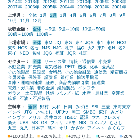
2014年
2013年
2012年
2011年
2010年
2009年
2008年
2007年
2006年
2005年
2004年
2003年
2002年
2001年
上場月：
全体
1月
2月
3月
4月
5月
6月
7月
8月
9月
10月
11月
12月
吸収金額：
全体
～5億
5億～10億
10億～50億
50億～100億
100億～
上場市場：
全体
東M
JQ
東G
東2
JQS
東1
東R
HCG
東S
HCS
名セ
NJS
NJG
札ア
福Q
大2
東P
名N
名2
東イ
NEO
名M
JQG
福証
JQR
札証
セクター：
全体
サービス業
情報・通信業
小売業
不動産業
卸売業
電気機器
REIT
機械
化学
医薬品
その他製品
建設業
食料品
その他金融業
通信業
精密機器
金属製品
保険業
証券業
銀行業
輸送用機器
倉庫・運輸関連業
証券、商品先物取引業
陸運業
電気・ガス業
非鉄金属
繊維製品
インフラ
ガラス・土石製品
鉄鋼
パルプ・紙
水産・農林業
空運業
鉱業
石油・石炭製品
主幹事：
全体
野村
大和
日興
みずほ
SBI
三菱
東海東京
インベ
JTG
いちよし
UFJつ
岡三
SMBC
東洋
みどり
インヴァ
メリル
岩井コス
HSBC
藍澤
マネ
クレスイ
楽天
UBS
MS
GS
フィリ
JPモ
NIS
コメルツ
むさし
丸三
丸八
日本ア
髙木
オリ
かざか
アイネト
さくらフ
■
+100％以上、
■
+20％以上、
■
+0%より上、
■
0～-20%、
■
-20％