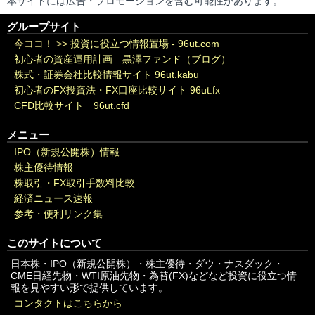
本サイトには広告・プロモーションを含む可能性があります。
グループサイト
今ココ！ >>
投資に役立つ情報置場 - 96ut.com
初心者の資産運用計画 黒澤ファンド（ブログ）
株式・証券会社比較情報サイト 96ut.kabu
初心者のFX投資法・FX口座比較サイト 96ut.fx
CFD比較サイト 96ut.cfd
メニュー
IPO（新規公開株）情報
株主優待情報
株取引・FX取引手数料比較
経済ニュース速報
参考・便利リンク集
このサイトについて
日本株・IPO（新規公開株）・株主優待・ダウ・ナスダック・
CME日経先物・WTI原油先物・為替(FX)などなど投資に役立つ情
報を見やすい形で提供しています。
コンタクトはこちらから