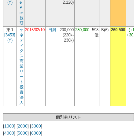
(Y)
e
2,120
)
P
er
技
研
東R
ケ
2015/02/10
日興
200,000
230,000
598
B(6)
260,500
(+13
[3453]
ネ
(
220k-
億
+30,
(Y)
デ
230k
)
ィ
ク
ス
商
業
リ
ー
ト
投
資
法
人
個別株リスト
[
1000
] [
2000
] [
3000
]
[
4000
] [
5000
] [
6000
]