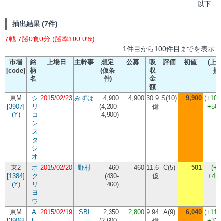
以下
抽出結果 (7件)
7戦 7勝0負0分 (勝率100.0%)
1件目から100件目までを表示
市場
銘
上場日
主幹事
想定
公募
吸
評価
初値
(上
[code]
柄
(仮条
収
損
名
件)
金
額
東M
シ
2015/02/23
みずほ
4,900
4,900
30.9
S(10)
9,900
(+102
[3907]
リ
(
4,200-
億
+500
(Y)
コ
4,900
)
ン
ス
タ
ジ
オ
東2
ホ
2015/02/20
野村
460
460
11.6
C(5)
501
(+8
[1384]
ク
(
430-
億
+4,
(Y)
リ
460
)
ヨ
ウ
東M
A
2015/02/19
SBI
2,350
2,800
9.94
A(9)
6,040
(+115
[3906]
L
(
2,600-
億
+324