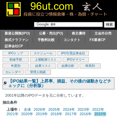
新規公開株(IPO)
公募・売出(PO)
株主優待
立会外分売
株式クラファン
手数料比較
コンタクト
FX業者CP
証券会社CP
IPOトップ
スケジュール
IPO引受証券会社
初値予想
上場観測リスト
IPOサマリー
年度別
結果リスト
結果分析
時系列
カレンダー
管理人戦績
【IPO結果一覧】上昇率、損益、その後の値動きなどチ
ェックに（分析版）
2001年以降のIPOデータを元に分析しています。
抽出条件
上場年：
全体
2026年
2025年
2024年
2023年
2022年
2021年
2020年
2019年
2018年
2017年
2016年
2015年