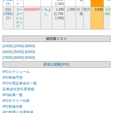
(Y)
ー
1,000
)
JQS
コー
2020/02/07
いちよ
1,890
1,890
21.7
B(7)
2,510
(+32
[7081]
ユー
し
(
1,740-
億
+62,
(Y)
レン
1,890
)
ティ
ア
個別株リスト
[
1000
] [
2000
] [
3000
]
[
4000
] [
5000
] [
6000
]
[
7000
] [
8000
] [
9000
]
新規公開株(IPO)
IPOスケジュール
IPO初値予想
IPO引受証券会社一覧
証券会社別引受実績
IPO結果一覧
IPOサマリー分析
IPO初値分析
IPO管理人当選実績