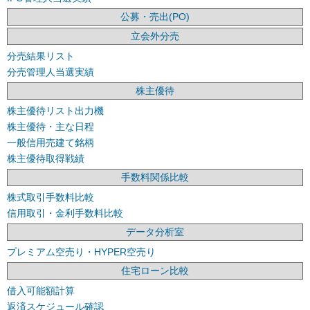
公募・売出(PO)
立会外分売
分売結果リスト
分売管理人当選実績
株主優待
株主優待リスト出力機
株主優待・主な日程
一般信用売建て銘柄
株主優待取得戦績
手数料関係比較
株式取引手数料比較
信用取引・金利手数料比較
データ分析室
プレミアム空売り・HYPER空売り
住宅ローン比較
借入可能額計算
返済スケジュール確認