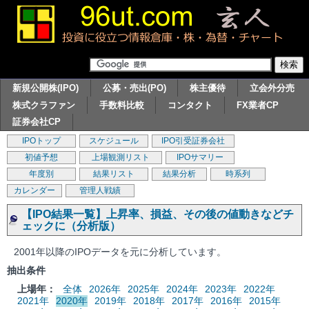
新規公開株(IPO)
公募・売出(PO)
株主優待
立会外分売
株式クラファン
手数料比較
コンタクト
FX業者CP
証券会社CP
IPOトップ
スケジュール
IPO引受証券会社
初値予想
上場観測リスト
IPOサマリー
年度別
結果リスト
結果分析
時系列
カレンダー
管理人戦績
【IPO結果一覧】上昇率、損益、その後の値動きなどチ
ェックに（分析版）
2001年以降のIPOデータを元に分析しています。
抽出条件
上場年：
全体
2026年
2025年
2024年
2023年
2022年
2021年
2020年
2019年
2018年
2017年
2016年
2015年