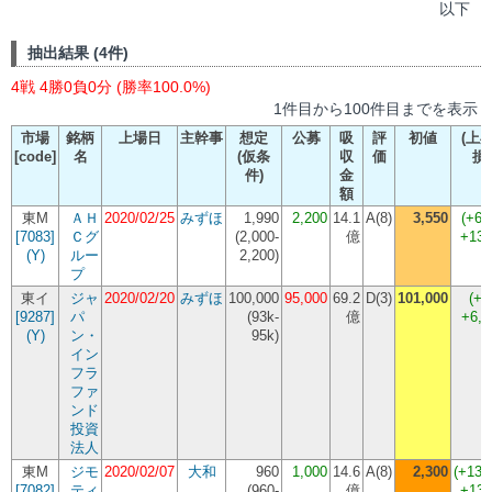
以下
抽出結果 (4件)
4戦 4勝0負0分 (勝率100.0%)
1件目から100件目までを表示
市場
銘柄
上場日
主幹事
想定
公募
吸
評
初値
(上昇
[code]
名
(仮条
収
価
損
件)
金
額
東M
ＡＨ
2020/02/25
みずほ
1,990
2,200
14.1
A(8)
3,550
(+61
[7083]
Ｃグ
(
2,000-
億
+135
(Y)
ルー
2,200
)
プ
東イ
ジャ
2020/02/20
みずほ
100,000
95,000
69.2
D(3)
101,000
(+6
[9287]
パ
(
93k-
億
+6,
(Y)
ン・
95k
)
イン
フラ
ファ
ンド
投資
法人
東M
ジモ
2020/02/07
大和
960
1,000
14.6
A(8)
2,300
(+130
[7082]
ティ
(
960-
億
+130