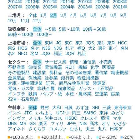
2014年
2013年
2012年
2011年
2010年
2009年
2008年
2007年
2006年
2005年
2004年
2003年
2002年
2001年
上場月：
全体
1月
2月
3月
4月
5月
6月
7月
8月
9月
10月
11月
12月
吸収金額：
全体
～5億
5億～10億
10億～50億
50億～100億
100億～
上場市場：
全体
東M
JQ
東G
東2
JQS
東1
東R
HCG
東S
HCS
名セ
NJS
NJG
札ア
福Q
大2
東P
東イ
名N
名2
NEO
名M
JQG
福証
JQR
札証
セクター：
全体
サービス業
情報・通信業
小売業
不動産業
卸売業
電気機器
REIT
機械
化学
医薬品
その他製品
建設業
食料品
その他金融業
通信業
精密機器
金属製品
保険業
証券業
銀行業
輸送用機器
倉庫・運輸関連業
証券、商品先物取引業
陸運業
電気・ガス業
非鉄金属
繊維製品
ガラス・土石製品
インフラ
鉄鋼
パルプ・紙
水産・農林業
空運業
鉱業
石油・石炭製品
主幹事：
全体
野村
大和
日興
みずほ
SBI
三菱
東海東京
インベ
JTG
いちよし
UFJつ
岡三
SMBC
東洋
みどり
インヴァ
メリル
岩井コス
HSBC
クレスイ
藍澤
マネ
UBS
MS
GS
楽天
フィリ
JPモ
NIS
髙木
オリ
かざか
アイネト
さくらフ
コメルツ
むさし
丸三
丸八
日本ア
■
+100％以上、
■
+20％以上、
■
+0%より上、
■
0～-20%、
■
-20％