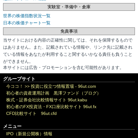
実験室・準備中・倉庫
世界の株価指数状況一覧
日本の株価チャート一覧
免責事項
当サイトにおける内容の正確性に関しては、それを保障するもので
はありません。また、記載されている情報や、リンク先に記載され
ている情報をあなたが利用すること関するいかなる責任も負うこと
ができません。
本サイトには広告・プロモーションを含む可能性があります。
グループサイト
今ココ！ >>
投資に役立つ情報置場 - 96ut.com
初心者の資産運用計画 黒澤ファンド（ブログ）
株式・証券会社比較情報サイト 96ut.kabu
初心者のFX投資法・FX口座比較サイト 96ut.fx
CFD比較サイト 96ut.cfd
メニュー
IPO（新規公開株）情報