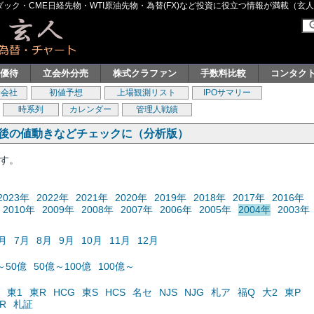
ク・CME日経先物・WTI原油先物・為替(FX)など投資に役立つ情報が満載（玄人グル
主優待
立会外分売
株式クラファン
手数料比較
コンタク
券会社
初値予想
上場観測リスト
IPOサマリー
時系列
カレンダー
管理人戦績
の後の値動きなどチェックに（分析版）
ます。
2023年
2022年
2021年
2020年
2019年
2018年
2017年
2016年
2010年
2009年
2008年
2007年
2006年
2005年
2004年
2003年
月
7月
8月
9月
10月
11月
12月
～50億
50億～100億
100億～
東1
東R
HCG
東S
HCS
名セ
NJS
NJG
札ア
福Q
大2
東P
R
札証