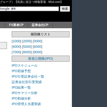
ープ）【投資に役立つ情報置場 - 96ut.com】
ト
FX業者CP
証券会社CP
個別株リスト
[
1000
] [
2000
] [
3000
]
[
4000
] [
5000
] [
6000
]
[
7000
] [
8000
] [
9000
]
新規公開株(IPO)
IPOスケジュール
IPO初値予想
IPO引受証券会社一覧
証券会社別引受実績
IPO結果一覧
IPOサマリー分析
IPO初値分析
IPO管理人当選実績