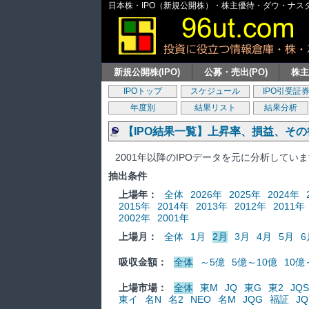
日本株・IPO（新規公開株）・株主優待・ダウ・ナスダッ
新規公開株(IPO)
公募・売出(PO)
株
IPOトップ
スケジュール
IPO引受証
年度別
結果リスト
結果分析
【IPO結果一覧】上昇率、損益、そ
2001年以降のIPOデータを元に分析してい
抽出条件
上場年：
全体
2026年
2025年
2024年
2015年
2014年
2013年
2012年
2011年
2002年
2001年
上場月：
全体
1月
2月
3月
4月
5月
6
吸収金額：
全体
～5億
5億～10億
10億
上場市場：
全体
東M
JQ
東G
東2
JQS
東イ
名N
名2
NEO
名M
JQG
福証
JQ