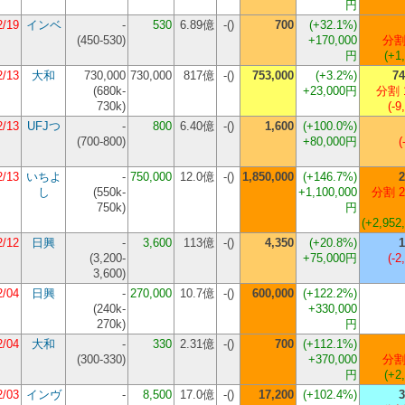
円
2/19
インベ
-
530
6.89億
-()
700
(+32.1%)
(
450-530
)
+170,000
分割
円
(+1
2/13
大和
730,000
730,000
817億
-()
753,000
(+3.2%)
74
(
680k-
+23,000円
分割 
730k
)
(-9
2/13
UFJつ
-
800
6.40億
-()
1,600
(+100.0%)
(
700-800
)
+80,000円
(
2/13
いちよ
-
750,000
12.0億
-()
1,850,000
(+146.7%)
2
し
(
550k-
+1,100,000
分割 2
750k
)
円
(+2,952
2/12
日興
-
3,600
113億
-()
4,350
(+20.8%)
1
(
3,200-
+75,000円
(-2
3,600
)
2/04
日興
-
270,000
10.7億
-()
600,000
(+122.2%)
(
240k-
+330,000
270k
)
円
2/04
大和
-
330
2.31億
-()
700
(+112.1%)
(
300-330
)
+370,000
分割
円
(+2
2/03
インヴ
-
8,500
17.0億
-()
17,200
(+102.4%)
3