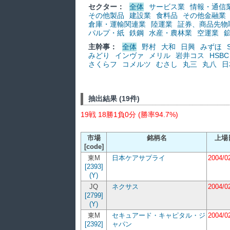
セクター：
全体
サービス業
情報・通信
その他製品
建設業
食料品
その他金融業
倉庫・運輸関連業
陸運業
証券、商品先物
パルプ・紙
鉄鋼
水産・農林業
空運業
主幹事：
全体
野村
大和
日興
みずほ
みどり
インヴァ
メリル
岩井コス
HSBC
さくらフ
コメルツ
むさし
丸三
丸八
日
抽出結果 (19件)
19戦 18勝1負0分 (勝率94.7%)
市場
銘柄名
上場
[code]
東M
日本ケアサプライ
2004/0
[2393]
(Y)
JQ
ネクサス
2004/0
[2799]
(Y)
東M
セキュアード・キャピタル・ジ
2004/0
[2392]
ャパン