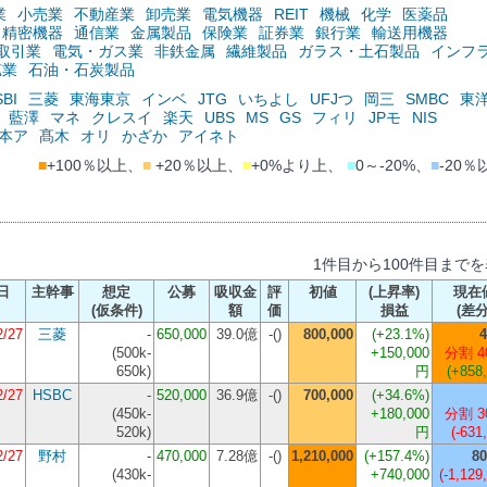
業
小売業
不動産業
卸売業
電気機器
REIT
機械
化学
医薬品
精密機器
通信業
金属製品
保険業
証券業
銀行業
輸送用機器
取引業
電気・ガス業
非鉄金属
繊維製品
ガラス・土石製品
インフ
鉱業
石油・石炭製品
SBI
三菱
東海東京
インベ
JTG
いちよし
UFJつ
岡三
SMBC
東
藍澤
マネ
クレスイ
楽天
UBS
MS
GS
フィリ
JPモ
NIS
本ア
髙木
オリ
かざか
アイネト
■
+100％以上、
■
+20％以上、
■
+0%より上、
■
0～-20%、
■
-20％
1件目から100件目まで
日
主幹事
想定
公募
吸収金
評
初値
(上昇率)
現在
(仮条件)
額
価
損益
(差分
2/27
三菱
-
650,000
39.0億
-()
800,000
(+23.1%)
4
(
500k-
+150,000
分割 4
650k
)
円
(+858
2/27
HSBC
-
520,000
36.9億
-()
700,000
(+34.6%)
(
450k-
+180,000
分割 3
520k
)
円
(-631
2/27
野村
-
470,000
7.28億
-()
1,210,000
(+157.4%)
80
(
430k-
+740,000
(-1,129