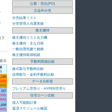
公募・売出(PO)
立会外分売
ラ
分売結果リスト
洋
分売管理人当選実績
株主優待
株主優待リスト出力機
以下
株主優待・主な日程
一般信用売建て銘柄
株主優待取得戦績
を表示
手数料関係比較
値
株式取引手数料比較
)
信用取引・金利手数料比較
,145
データ分析室
00倍
,000)
プレミアム空売り・HYPER空売り
227
住宅ローン比較
00倍
,900)
借入可能額計算
,600
返済スケジュール確認
,400)