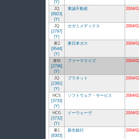
(Y)
JQ
東誠不動産
2004/0
[8923]
(Y)
JQ
セガミメディクス
2004/0
[2797]
(Y)
東2
東日本ガス
2004/0
[9544]
(Y)
東M
ファーマライズ
2004/0
[2796]
(Y)
JQ
プラネット
2004/0
[2391]
(Y)
HCS
ソフトウェア・サービス
2004/0
[3733]
(Y)
HCG
イーウェーヴ
2004/0
[3732]
(Y)
東1
新生銀行
2004/0
[8303]