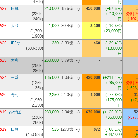
470k
)
円
2/27
日興
-
240,000
15.6億
-()
450,000
(+87.5%)
1
(
220k-
+210,000
分割 2
240k
)
円
(-102
2/26
大和
-
1,900
30.4億
-()
2,100
(+10.5%)
(
1,700-
+20,000円
1,900
)
2/25
UFJつ
-
330
3.30億
-()
460
(+39.4%)
(
300-330
)
+130,000
円
2/25
大和
-
280,000
5.79億
-()
-
-
(
250k-
280k
)
2/24
三菱
-
135,000
1.08億
-()
420,000
(+211.1%)
1
(
125k-
+285,000
分割 8
135k
)
円
(+523
2/20
野村
-
2,250
24.0億
-()
4,000
(+77.8%)
11
(
1,950-
+175,000
(+7
2,250
)
円
2/19
みずほ
-
280,000
2.94億
-()
630,000
(+125.0%)
52
(
230k-
+350,000
(-577
280k
)
円
2/19
日興
-
525
1270億
-()
872
(+66.1%)
1
(
450-525
)
+347,000
(