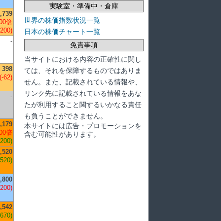
実験室・準備中・倉庫
,739
世界の株価指数状況一覧
00倍
,200)
日本の株価チャート一覧
-
免責事項
当サイトにおける内容の正確性に関し
398
ては、それを保障するものではありま
(-62)
せん。また、記載されている情報や、
リンク先に記載されている情報をあな
-
たが利用すること関するいかなる責任
も負うことができません。
,179
本サイトには広告・プロモーションを
00倍
含む可能性があります。
,200)
,520
,520)
,800
,200)
,542
+670)