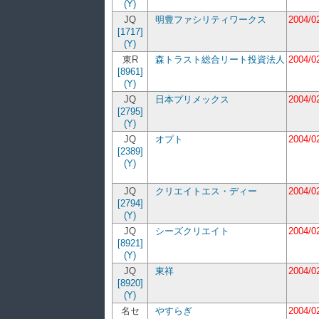
(Y)
JQ
明豊ファシリティワークス
2004/0
[1717]
(Y)
東R
森トラスト総合リート投資法人
2004/0
[8961]
(Y)
JQ
日本プリメックス
2004/0
[2795]
(Y)
JQ
オプト
2004/0
[2389]
(Y)
JQ
クリエイトエス・ディー
2004/0
[2794]
(Y)
JQ
シーズクリエイト
2004/0
[8921]
(Y)
JQ
東祥
2004/0
[8920]
(Y)
名セ
やすらぎ
2004/0