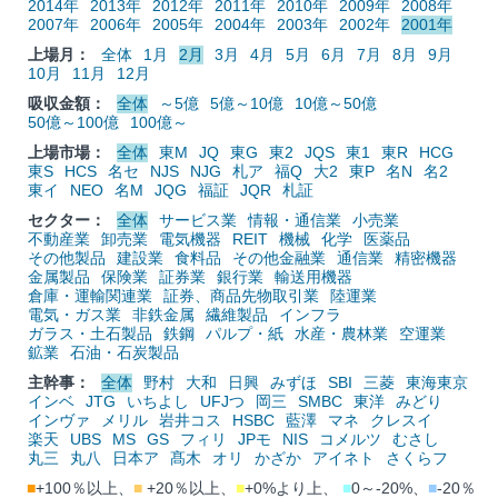
2014年
2013年
2012年
2011年
2010年
2009年
2008年
2007年
2006年
2005年
2004年
2003年
2002年
2001年
上場月：
全体
1月
2月
3月
4月
5月
6月
7月
8月
9月
10月
11月
12月
吸収金額：
全体
～5億
5億～10億
10億～50億
50億～100億
100億～
上場市場：
全体
東M
JQ
東G
東2
JQS
東1
東R
HCG
東S
HCS
名セ
NJS
NJG
札ア
福Q
大2
東P
名N
名2
東イ
NEO
名M
JQG
福証
JQR
札証
セクター：
全体
サービス業
情報・通信業
小売業
不動産業
卸売業
電気機器
REIT
機械
化学
医薬品
その他製品
建設業
食料品
その他金融業
通信業
精密機器
金属製品
保険業
証券業
銀行業
輸送用機器
倉庫・運輸関連業
証券、商品先物取引業
陸運業
電気・ガス業
非鉄金属
繊維製品
インフラ
ガラス・土石製品
鉄鋼
パルプ・紙
水産・農林業
空運業
鉱業
石油・石炭製品
主幹事：
全体
野村
大和
日興
みずほ
SBI
三菱
東海東京
インベ
JTG
いちよし
UFJつ
岡三
SMBC
東洋
みどり
インヴァ
メリル
岩井コス
HSBC
藍澤
マネ
クレスイ
楽天
UBS
MS
GS
フィリ
JPモ
NIS
コメルツ
むさし
丸三
丸八
日本ア
髙木
オリ
かざか
アイネト
さくらフ
■
+100％以上、
■
+20％以上、
■
+0%より上、
■
0～-20%、
■
-20％