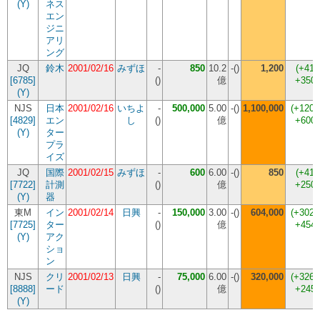
(Y)
ネス
エン
ジニ
アリ
ング
JQ
鈴木
2001/02/16
みずほ
-
850
10.2
-()
1,200
(+41.
[6785]
(
)
億
+350,
(Y)
NJS
日本
2001/02/16
いちよ
-
500,000
5.00
-()
1,100,000
(+120.
[4829]
エン
し
(
)
億
+600,
(Y)
ター
プラ
イズ
JQ
国際
2001/02/15
みずほ
-
600
6.00
-()
850
(+41.
[7722]
計測
(
)
億
+250,
(Y)
器
東M
イン
2001/02/14
日興
-
150,000
3.00
-()
604,000
(+302.
[7725]
ター
(
)
億
+454,
(Y)
アク
ショ
ン
NJS
クリ
2001/02/13
日興
-
75,000
6.00
-()
320,000
(+326.
[8888]
ード
(
)
億
+245,
(Y)