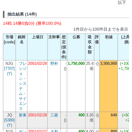
以下
抽出結果 (14件)
14戦 14勝0負0分 (勝率100.0%)
1件目から100件目までを表示
市場
銘柄
上場日
主幹事
想
公募
吸
評
初値
(上昇
[code]
名
定
収
価
損益
(仮
金
条
額
件)
NJG
プレ
2001/02/28
野村
-
1,750,000
25.4
-()
3,500,000
(+100.
[7707]
シジ
(
)
億
+1,750,
(Y)
ョ
ン・
シス
テ
ム・
サイ
エン
ス
JQ
新東
2001/02/28
三菱
-
400
3.20
-()
640
(+60.
[5380]
(
)
億
+2
(Y)
NJS
サン
2001/02/27
大和
-
400
8.00
-()
800
(+100.