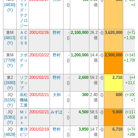
[4830]
ライ
(
)
億
+4
(Y)
ズ・
テク
ノロ
ジー
東M
ＡＣ
2001/02/26
野村
-
2,100,000
26.2
-()
3,620,000
(+72.
[4813]
ＣＥ
(
)
億
+1,520,
(Y)
ＳＳ
東M
クボ
2001/02/22
野村
-
1,200,000
14.4
-()
2,900,000
(+141.
[7709]
テッ
(
)
億
+1,700,
(Y)
ク
東2
ソフ
2001/02/21
野村
-
2,600
59.2
-()
2,710
(+4.
[2690]
マッ
(
)
億
+11,0
(Y)
プ
JQ
高松
2001/02/21
大和
-
300
2.40
-()
600
(+100.
[6155]
機械
(
)
億
+3
(Y)
工業
JQ
Ｍｉ
2001/02/21
みずほ
-
4,500
58.5
-()
9,800
(+117.
[5381]
ｐｏ
(
)
億
+530,
(Y)
ｘ
JQ
東洋
2001/02/19
野村
-
3,850
14.7
-()
6,710
(+74.
[4828]
ビジ
(
)
億
+286,