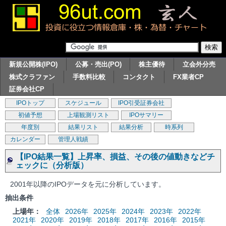
新規公開株(IPO)
公募・売出(PO)
株主優待
立会外分売
株式クラファン
手数料比較
コンタクト
FX業者CP
証券会社CP
IPOトップ
スケジュール
IPO引受証券会社
初値予想
上場観測リスト
IPOサマリー
年度別
結果リスト
結果分析
時系列
カレンダー
管理人戦績
【IPO結果一覧】上昇率、損益、その後の値動きなどチ
ェックに（分析版）
2001年以降のIPOデータを元に分析しています。
抽出条件
上場年：
全体
2026年
2025年
2024年
2023年
2022年
2021年
2020年
2019年
2018年
2017年
2016年
2015年