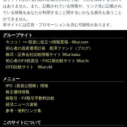
はありません。また、記載されている情報や、リンク先に記載され
ている情報をあなたが利用すること関するいかなる責任も負うこと
ができません。
本サイトには広告・プロモーションを含む可能性があります。
グループサイト
今ココ！ >>
投資に役立つ情報置場 - 96ut.com
初心者の資産運用計画 黒澤ファンド（ブログ）
株式・証券会社比較情報サイト 96ut.kabu
初心者のFX投資法・FX口座比較サイト 96ut.fx
CFD比較サイト 96ut.cfd
メニュー
IPO（新規公開株）情報
株主優待情報
株取引・FX取引手数料比較
経済ニュース速報
参考・便利リンク集
このサイトについて