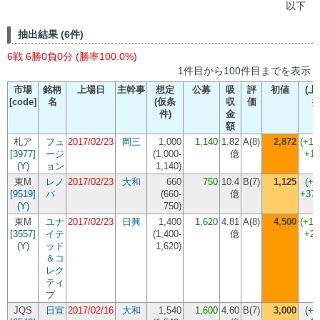
以下
抽出結果 (6件)
6戦 6勝0負0分 (勝率100.0%)
1件目から100件目までを表示
市場
銘柄
上場日
主幹事
想定
公募
吸
評
初値
(上
[code]
名
(仮条
収
価
件)
金
額
札ア
フュ
2017/02/23
岡三
1,000
1,140
1.82
A(8)
2,872
(+15
[3977]
ージ
(
1,000-
億
+17
(Y)
ョン
1,140
)
東M
レノ
2017/02/23
大和
660
750
10.4
B(7)
1,125
(+5
[9519]
バ
(
660-
億
+37
(Y)
750
)
東M
ユナ
2017/02/23
日興
1,400
1,620
4.81
A(8)
4,500
(+17
[3557]
イテ
(
1,400-
億
+28
(Y)
ッド
1,620
)
＆コ
レク
ティ
ブ
JQS
日宣
2017/02/16
大和
1,540
1,600
4.60
B(7)
3,000
(+8