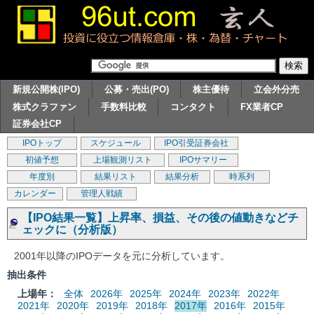
新規公開株(IPO)
公募・売出(PO)
株主優待
立会外分売
株式クラファン
手数料比較
コンタクト
FX業者CP
証券会社CP
IPOトップ
スケジュール
IPO引受証券会社
初値予想
上場観測リスト
IPOサマリー
年度別
結果リスト
結果分析
時系列
カレンダー
管理人戦績
【IPO結果一覧】上昇率、損益、その後の値動きなどチ
ェックに（分析版）
2001年以降のIPOデータを元に分析しています。
抽出条件
上場年：
全体
2026年
2025年
2024年
2023年
2022年
2021年
2020年
2019年
2018年
2017年
2016年
2015年