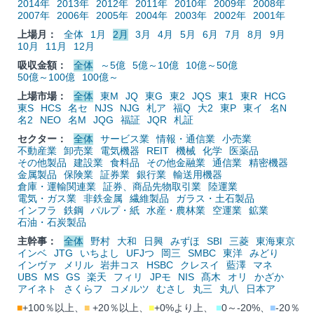
2014年
2013年
2012年
2011年
2010年
2009年
2008年
2007年
2006年
2005年
2004年
2003年
2002年
2001年
上場月：
全体
1月
2月
3月
4月
5月
6月
7月
8月
9月
10月
11月
12月
吸収金額：
全体
～5億
5億～10億
10億～50億
50億～100億
100億～
上場市場：
全体
東M
JQ
東G
東2
JQS
東1
東R
HCG
東S
HCS
名セ
NJS
NJG
札ア
福Q
大2
東P
東イ
名N
名2
NEO
名M
JQG
福証
JQR
札証
セクター：
全体
サービス業
情報・通信業
小売業
不動産業
卸売業
電気機器
REIT
機械
化学
医薬品
その他製品
建設業
食料品
その他金融業
通信業
精密機器
金属製品
保険業
証券業
銀行業
輸送用機器
倉庫・運輸関連業
証券、商品先物取引業
陸運業
電気・ガス業
非鉄金属
繊維製品
ガラス・土石製品
インフラ
鉄鋼
パルプ・紙
水産・農林業
空運業
鉱業
石油・石炭製品
主幹事：
全体
野村
大和
日興
みずほ
SBI
三菱
東海東京
インベ
JTG
いちよし
UFJつ
岡三
SMBC
東洋
みどり
インヴァ
メリル
岩井コス
HSBC
クレスイ
藍澤
マネ
UBS
MS
GS
楽天
フィリ
JPモ
NIS
髙木
オリ
かざか
アイネト
さくらフ
コメルツ
むさし
丸三
丸八
日本ア
■
+100％以上、
■
+20％以上、
■
+0%より上、
■
0～-20%、
■
-20％