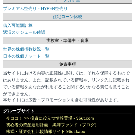
プレミアム空売り・HYPER空売り
住宅ローン比較
借入可能額計算
返済スケジュール確認
実験室・準備中・倉庫
世界の株価指数状況一覧
日本の株価チャート一覧
免責事項
当サイトにおける内容の正確性に関しては、それを保障するもので
はありません。また、記載されている情報や、リンク先に記載され
ている情報をあなたが利用すること関するいかなる責任も負うこと
ができません。
本サイトには広告・プロモーションを含む可能性があります。
グループサイト
今ココ！ >>
投資に役立つ情報置場 - 96ut.com
初心者の資産運用計画 黒澤ファンド（ブログ）
株式・証券会社比較情報サイト 96ut.kabu