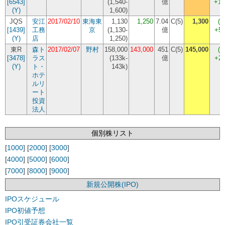
[6543]
(
1,540-
億
+14
(Y)
1,600
)
JQS
安江
2017/02/10
東海東
1,130
1,250
7.04
C(5)
1,300
(+
[1439]
工務
京
(
1,130-
億
+5
(Y)
店
1,250
)
東R
森ト
2017/02/07
野村
158,000
143,000
451
C(5)
145,000
(+
[3478]
ラス
(
133k-
億
+2
(Y)
ト・
143k
)
ホテ
ルリ
ート
投資
法人
個別株リスト
[
1000
] [
2000
] [
3000
]
[
4000
] [
5000
] [
6000
]
[
7000
] [
8000
] [
9000
]
新規公開株(IPO)
IPOスケジュール
IPO初値予想
IPO引受証券会社一覧