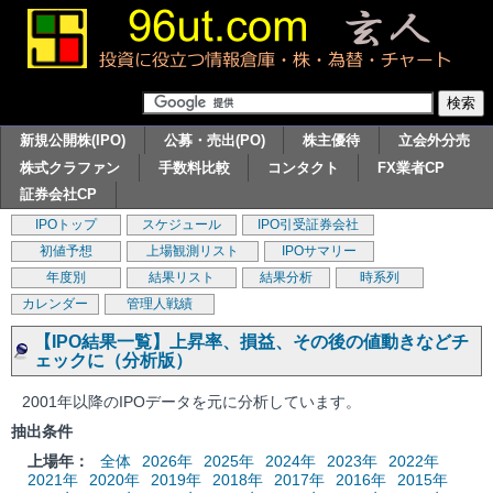
新規公開株(IPO)
公募・売出(PO)
株主優待
立会外分売
株式クラファン
手数料比較
コンタクト
FX業者CP
証券会社CP
IPOトップ
スケジュール
IPO引受証券会社
初値予想
上場観測リスト
IPOサマリー
年度別
結果リスト
結果分析
時系列
カレンダー
管理人戦績
【IPO結果一覧】上昇率、損益、その後の値動きなどチ
ェックに（分析版）
2001年以降のIPOデータを元に分析しています。
抽出条件
上場年：
全体
2026年
2025年
2024年
2023年
2022年
2021年
2020年
2019年
2018年
2017年
2016年
2015年