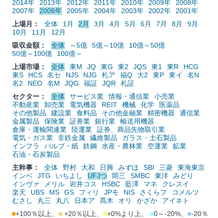
2014年
2013年
2012年
2011年
2010年
2009年
2008年
2007年
2006年
2005年
2004年
2003年
2002年
2001年
上場月：
全体
1月
2月
3月
4月
5月
6月
7月
8月
9月
10月
11月
12月
吸収金額：
全体
～5億
5億～10億
10億～50億
50億～100億
100億～
上場市場：
全体
東M
JQ
東G
東2
JQS
東1
東R
HCG
東S
HCS
名セ
NJS
NJG
札ア
福Q
大2
東P
東イ
名N
名2
NEO
名M
JQG
福証
JQR
札証
セクター：
全体
サービス業
情報・通信業
小売業
不動産業
卸売業
電気機器
REIT
機械
化学
医薬品
その他製品
建設業
食料品
その他金融業
精密機器
通信業
金属製品
保険業
証券業
銀行業
輸送用機器
倉庫・運輸関連業
陸運業
証券、商品先物取引業
電気・ガス業
非鉄金属
繊維製品
ガラス・土石製品
インフラ
パルプ・紙
鉄鋼
水産・農林業
空運業
鉱業
石油・石炭製品
主幹事：
全体
野村
大和
日興
みずほ
SBI
三菱
東海東京
インベ
JTG
いちよし
UFJつ
岡三
SMBC
東洋
みどり
インヴァ
メリル
岩井コス
HSBC
藍澤
マネ
クレスイ
楽天
UBS
MS
GS
フィリ
JPモ
NIS
さくらフ
コメルツ
むさし
丸三
丸八
日本ア
髙木
オリ
かざか
アイネト
■
+100％以上、
■
+20％以上、
■
+0%より上、
■
0～-20%、
■
-20％