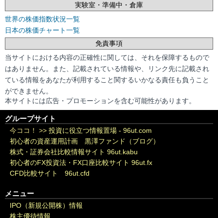
実験室・準備中・倉庫
世界の株価指数状況一覧
日本の株価チャート一覧
免責事項
当サイトにおける内容の正確性に関しては、それを保障するもので
はありません。また、記載されている情報や、リンク先に記載され
ている情報をあなたが利用すること関するいかなる責任も負うこと
ができません。
本サイトには広告・プロモーションを含む可能性があります。
グループサイト
今ココ！ >>
投資に役立つ情報置場 - 96ut.com
初心者の資産運用計画 黒澤ファンド（ブログ）
株式・証券会社比較情報サイト 96ut.kabu
初心者のFX投資法・FX口座比較サイト 96ut.fx
CFD比較サイト 96ut.cfd
メニュー
IPO（新規公開株）情報
株主優待情報