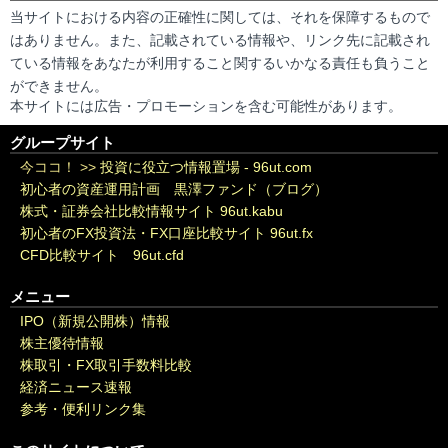
当サイトにおける内容の正確性に関しては、それを保障するもので
はありません。また、記載されている情報や、リンク先に記載され
ている情報をあなたが利用すること関するいかなる責任も負うこと
ができません。
本サイトには広告・プロモーションを含む可能性があります。
グループサイト
今ココ！ >>
投資に役立つ情報置場 - 96ut.com
初心者の資産運用計画 黒澤ファンド（ブログ）
株式・証券会社比較情報サイト 96ut.kabu
初心者のFX投資法・FX口座比較サイト 96ut.fx
CFD比較サイト 96ut.cfd
メニュー
IPO（新規公開株）情報
株主優待情報
株取引・FX取引手数料比較
経済ニュース速報
参考・便利リンク集