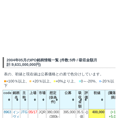
2004年05月のIPO銘柄情報一覧 (件数:5件 / 吸収金額月
計:9,631,000,000円)
表の、初値と現在値は公募価格との差で色分けしています。
■
+100％以上、
■
+20％以上、
■
+0%より上、
■
0～-20%、
■
-20％以
下
code
銘柄
主
上場
市場
想定
公募
吸
評
初値
(騰落率
名
幹
(仮条
収
価
損益
件)
金
額
8963
イン
JTG
05/17
JQR
380,000
395,000
35.5
-()
400,000
(
+1.
ヴィ
(380k-
億
+5,0