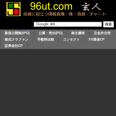
新規公開株(IPO)
公募・売出(PO)
株主優待
立会外分売
株式クラファン
手数料比較
コンタクト
FX業者CP
証券会社CP