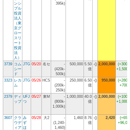
ンシ
395k)
ブル
投資
法人
（東
京グ
ロー
スリ
ート
投資
法
人）
3739
コム
JTG
05/20
名セ
-
500,000
5.50
-()
2,000,000
(
+300.
シー
(420k-
億
+1,500,
ド
500k)
3323
レカ
JTG
05/26
HCS
-
250,000
6.50
-()
950,000
(
+280.
ム
(200k-
億
+700,
250k)
2379
ディ
UFJ
05/27
東M
-
1,000,000
40.0
-()
2,000,000
(
+100.
ップ
つ
(800k-
億
+1,000,
1,000k)
3607
クラ
み
05/28
大2
-
1,460
8.76
-()
2,420
(
+65.
ウデ
ず
(1,240-
億
+96,0
ィア
ほ
1,460)