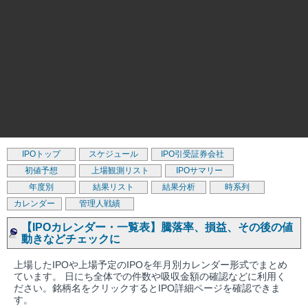
IPOトップ
スケジュール
IPO引受証券会社
初値予想
上場観測リスト
IPOサマリー
年度別
結果リスト
結果分析
時系列
カレンダー
管理人戦績
【IPOカレンダー・一覧表】騰落率、損益、その後の値
動きなどチェックに
上場したIPOや上場予定のIPOを年月別カレンダー形式でまとめ
ています。 日にち全体での件数や吸収金額の確認などに利用く
ださい。銘柄名をクリックするとIPO詳細ページを確認できま
す。