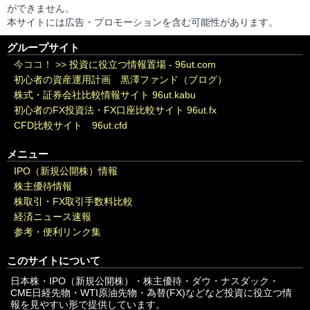
ができません。
本サイトには広告・プロモーションを含む可能性があります。
グループサイト
今ココ！ >>
投資に役立つ情報置場 - 96ut.com
初心者の資産運用計画 黒澤ファンド（ブログ）
株式・証券会社比較情報サイト 96ut.kabu
初心者のFX投資法・FX口座比較サイト 96ut.fx
CFD比較サイト 96ut.cfd
メニュー
IPO（新規公開株）情報
株主優待情報
株取引・FX取引手数料比較
経済ニュース速報
参考・便利リンク集
このサイトについて
日本株・IPO（新規公開株）・株主優待・ダウ・ナスダック・
CME日経先物・WTI原油先物・為替(FX)などなど投資に役立つ情
報を見やすい形で提供しています。