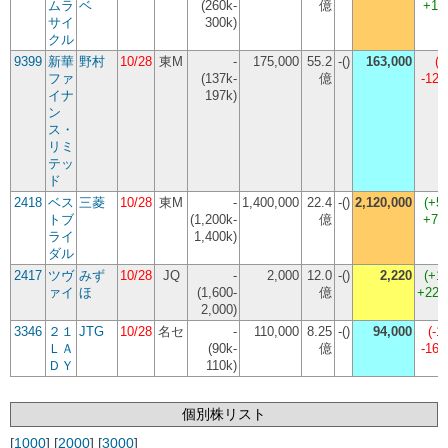
ムラ
ベ
(260k-
億
+16
サイ
300k)
クル
9399
新華
野村
10/28
東M
-
175,000
55.2
-()
163,000
(
-
ファ
(137k-
億
-12
イナ
197k)
ン
ス・
リミ
テッ
ド
2418
ベス
三菱
10/28
東M
-
1,400,000
22.4
-()
2,120,000
(
+5
トブ
(1,200k-
億
+72
ライ
1,400k)
ダル
2417
ツヴ
みず
10/28
JQ
-
2,000
12.0
-()
2,220
(
+1
ァイ
ほ
(1,600-
億
+22,
2,000)
3346
２１
JTG
10/28
名セ
-
110,000
8.25
-()
94,000
(
-1
ＬＡ
(90k-
億
-16
ＤＹ
110k)
個別株リスト
[
1000
] [
2000
] [
3000
]