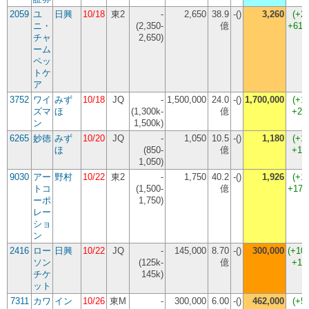
2059
ユ
日興
10/18
東2
-
2,650
38.9
-()
3,260
(
+2
ニ・
(2,350-
億
+61,
チャ
2,650)
ーム
ペッ
トケ
ア
3752
ワイ
みず
10/18
JQ
-
1,500,000
24.0
-()
1,700,000
(
+1
ズマ
ほ
(1,300k-
億
+20
ン
1,500k)
6265
妙徳
みず
10/20
JQ
-
1,050
10.5
-()
1,180
(
+1
ほ
(850-
億
+13
1,050)
9030
アー
野村
10/22
東2
-
1,750
40.2
-()
1,926
(
+1
トコ
(1,500-
億
+17,
ーポ
1,750)
レー
ショ
ン
2416
ロー
日興
10/22
JQ
-
145,000
8.70
-()
300,000
(
+10
ソン
(125k-
億
+15
チケ
145k)
ット
7311
カワ
イン
10/26
東M
-
300,000
6.00
-()
462,000
(
+5