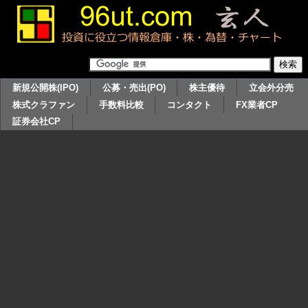
新規公開株(IPO)
公募・売出(PO)
株主優待
立会外分売
株式クラファン
手数料比較
コンタクト
FX業者CP
証券会社CP