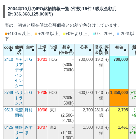
2004年10月のIPO銘柄情報一覧 (件数:19件 / 吸収金額月
計:336,368,125,000円)
表の、初値と現在値は公募価格との差で色分けしています。
■
+100％以上、
■
+20％以上、
■
+0%より上、
■
0～-20%、
■
-20％以
下
code
銘柄
主幹
上場
市場
想定
公募
吸収
評
初値
(騰
名
(仮条件)
金額
価
損
2410
キャ
JTG
10/01
HCG
-
700,000
19.2
-()
700,000
(
リア
(500k-
億
デザ
700k)
イン
セン
ター
3749
ベリ
JTG
10/05
HCG
-
600,000
12.0
-()
1,350,000
(
+12
トラ
(500k-
億
+75
ンス
600k)
9513
電源
野村
10/06
東1
-
2,700
2810
-()
2,795
(
+
開発
(2,500-
億
+9,
2,700)
8425
興銀
みず
10/07
東2
-
1,300
78.0
-()
1,461
(
+1
リー
ほ
(1,100-
億
+16,
ス
1,300)