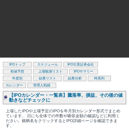
IPOトップ
スケジュール
IPO引受証券会社
初値予想
上場観測リスト
IPOサマリー
年度別
結果リスト
結果分析
時系列
カレンダー
管理人戦績
【IPOカレンダー・一覧表】騰落率、損益、その後の値
動きなどチェックに
上場したIPOや上場予定のIPOを年月別カレンダー形式でまとめ
ています。 日にち全体での件数や吸収金額の確認などに利用く
ださい。銘柄名をクリックするとIPO詳細ページを確認できま
す。