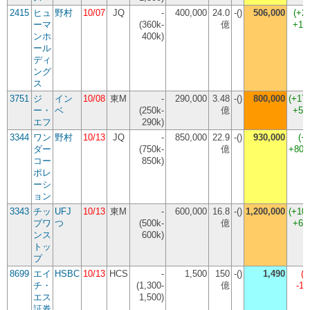
2415
ヒュ
野村
10/07
JQ
-
400,000
24.0
-()
506,000
(
+2
ーマ
(360k-
億
+10
ンホ
400k)
ール
ディ
ング
ス
3751
ジ
イン
10/08
東M
-
290,000
3.48
-()
800,000
(
+17
ー・
ベ
(250k-
億
+51
エフ
290k)
3344
ワン
野村
10/13
JQ
-
850,000
22.9
-()
930,000
(
+
ダー
(750k-
億
+80,
コー
850k)
ポレ
ーシ
ョン
3343
チッ
UFJ
10/13
東M
-
600,000
16.8
-()
1,200,000
(
+10
プワ
つ
(500k-
億
+60
ンス
600k)
トッ
プ
8699
エイ
HSBC
10/13
HCS
-
1,500
150
-()
1,490
(
-
チ・
(1,300-
億
-1
エス
1,500)
証券