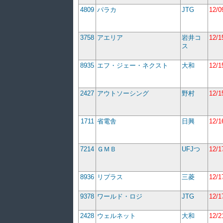
4809
パラカ
JTG
12/0
3758
アエリア
岩井コ
12/1
ス
8935
エフ・ジェー・ネクスト
大和
12/1
2427
アウトソーシング
野村
12/1
1711
省電舎
日興
12/1
7214
ＧＭＢ
UFJつ
12/1
8936
リプラス
三菱
12/1
9378
ワールド・ロジ
JTG
12/1
2428
ウェルネット
大和
12/2