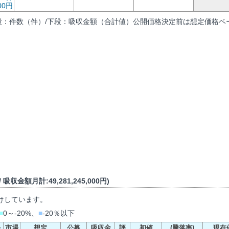
000円
段：件数（件）/下段：吸収金額（合計値）公開価格決定前は想定価格ベー
吸収金額月計:49,281,245,000円)
けしています。
■
0～-20%、
■
-20％以下
場
市場
想定
公募
吸収金
評
初値
(騰落率)
現在