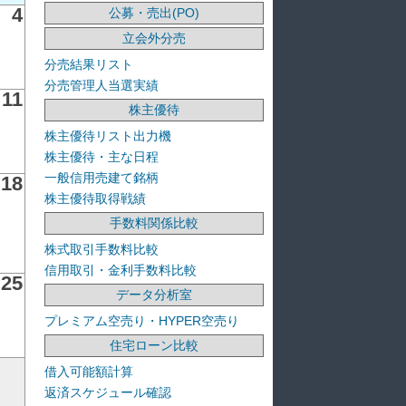
4
公募・売出(PO)
立会外分売
分売結果リスト
分売管理人当選実績
11
株主優待
株主優待リスト出力機
株主優待・主な日程
一般信用売建て銘柄
18
株主優待取得戦績
手数料関係比較
株式取引手数料比較
信用取引・金利手数料比較
25
データ分析室
プレミアム空売り・HYPER空売り
住宅ローン比較
借入可能額計算
返済スケジュール確認