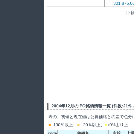
301,875,
[上
2004年12月のIPO銘柄情報一覧 (件数:21件 / 
表の、初値と現在値は公募価格との差で色分
■
+100％以上、
■
+20％以上、
■
+0%より上、
code
銘柄名
主幹
上