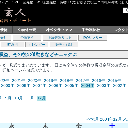
ク・CME日経先物・WTI原油先物・為替(FX)など投資に役立つ情報が満載（玄人グル
主優待
立会外分売
株式クラファン
手数料比較
コンタク
券会社
初値予想
上場観測リスト
IPOサマリー
時系列
カレンダー
管理人戦績
、損益、その後の値動きなどチェックに
レンダー形式でまとめています。 日にち全体での件数や吸収金額の確認な
PO詳細ページを確認できます。
022年
2021年
2020年
2019年
2018年
2017年
2016年
2015年
2009年
2008年
2007年
2006年
2005年
2004年
2003年
2002年
月
9月
10月
11月
12月
<<先月
2004年12月
来
水
木
金
土