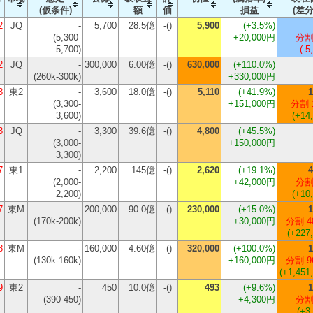
(仮条件)
額
価
損益
(差分
2
JQ
-
5,700
28.5億
-()
5,900
(
+3.5%
)
(5,300-
+20,000円
分割
5,700)
(-5
2
JQ
-
300,000
6.00億
-()
630,000
(
+110.0%
)
(260k-300k)
+330,000円
3
東2
-
3,600
18.0億
-()
5,110
(
+41.9%
)
1
(3,300-
+151,000円
分割 
3,600)
(+14
3
JQ
-
3,300
39.6億
-()
4,800
(
+45.5%
)
(3,000-
+150,000円
3,300)
7
東1
-
2,200
145億
-()
2,620
(
+19.1%
)
4
(2,000-
+42,000円
分割
2,200)
(+10
7
東M
-
200,000
90.0億
-()
230,000
(
+15.0%
)
1
(170k-200k)
+30,000円
分割 4
(+227
8
東M
-
160,000
4.60億
-()
320,000
(
+100.0%
)
1
(130k-160k)
+160,000円
分割 9
(+1,451
9
東2
-
450
10.0億
-()
493
(
+9.6%
)
1
(390-450)
+4,300円
分割
(+3