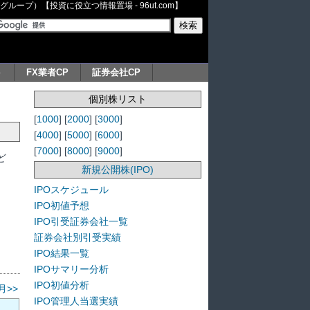
ープ）【投資に役立つ情報置場 - 96ut.com】
ト
FX業者CP
証券会社CP
個別株リスト
[
1000
] [
2000
] [
3000
]
[
4000
] [
5000
] [
6000
]
[
7000
] [
8000
] [
9000
]
ど
新規公開株(IPO)
IPOスケジュール
IPO初値予想
IPO引受証券会社一覧
証券会社別引受実績
IPO結果一覧
IPOサマリー分析
IPO初値分析
月>>
IPO管理人当選実績