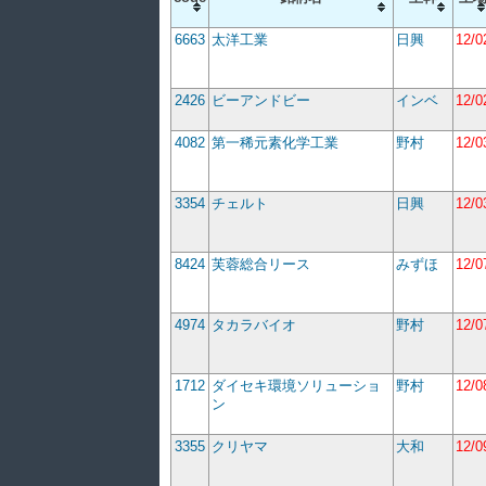
6663
太洋工業
日興
12/0
2426
ビーアンドビー
インベ
12/0
4082
第一稀元素化学工業
野村
12/0
3354
チェルト
日興
12/0
8424
芙蓉総合リース
みずほ
12/0
4974
タカラバイオ
野村
12/0
1712
ダイセキ環境ソリューショ
野村
12/0
ン
3355
クリヤマ
大和
12/0