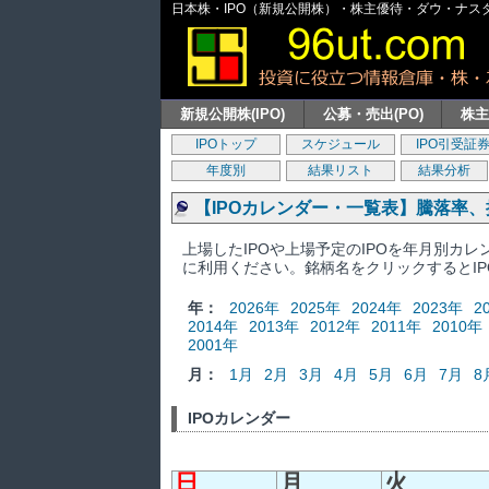
日本株・IPO（新規公開株）・株主優待・ダウ・ナスダッ
新規公開株(IPO)
公募・売出(PO)
株
IPOトップ
スケジュール
IPO引受証
年度別
結果リスト
結果分析
【IPOカレンダー・一覧表】騰落率
上場したIPOや上場予定のIPOを年月別カ
に利用ください。銘柄名をクリックするとI
年：
2026年
2025年
2024年
2023年
2
2014年
2013年
2012年
2011年
2010年
2001年
月：
1月
2月
3月
4月
5月
6月
7月
8
IPOカレンダー
日
月
火