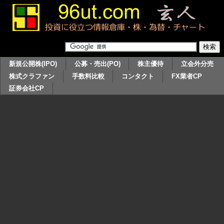
新規公開株(IPO)
公募・売出(PO)
株主優待
立会外分売
株式クラファン
手数料比較
コンタクト
FX業者CP
証券会社CP