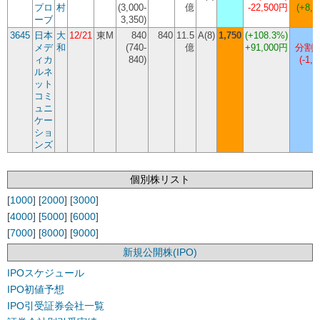
プロ
村
(3,000-
億
-22,500円
(+8,8
ーブ
3,350)
3645
日本
大
12/21
東M
840
840
11.5
A(8)
1,750
(
+108.3%
)
メデ
和
(740-
億
+91,000円
分割 
ィカ
840)
(-1,2
ルネ
ット
コミ
ュニ
ケー
ショ
ンズ
個別株リスト
[
1000
] [
2000
] [
3000
]
[
4000
] [
5000
] [
6000
]
[
7000
] [
8000
] [
9000
]
新規公開株(IPO)
IPOスケジュール
IPO初値予想
IPO引受証券会社一覧