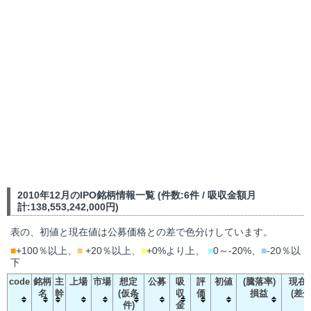
2010年12月のIPO銘柄情報一覧 (件数:6件 / 吸収金額月
計:138,553,242,000円)
表の、初値と現在値は公募価格との差で色分けしています。
■
+100％以上、
■
+20％以上、
■
+0%より上、
■
0～-20%、
■
-20％以
下
code
銘柄
主
上場
市場
想定
公募
吸
評
初値
(騰落率)
現在
名
幹
(仮条
収
価
損益
(差分
件)
金