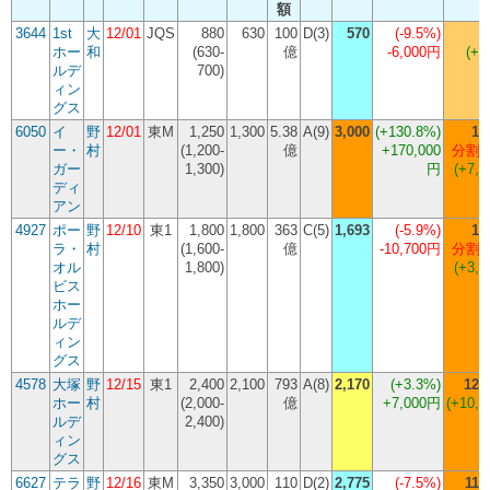
額
3644
1st
大
12/01
JQS
880
630
100
D(3)
570
(
-9.5%
)
ホー
和
(630-
億
-6,000円
(+3
ルデ
700)
ィン
グス
6050
イ
野
12/01
東M
1,250
1,300
5.38
A(9)
3,000
(
+130.8%
)
1,
ー・
村
(1,200-
億
+170,000
分割 
ガー
1,300)
円
(+7,2
ディ
アン
4927
ポー
野
12/10
東1
1,800
1,800
363
C(5)
1,693
(
-5.9%
)
1,
ラ・
村
(1,600-
億
-10,700円
分割 
オル
1,800)
(+3,9
ビス
ホー
ルデ
ィン
グス
4578
大塚
野
12/15
東1
2,400
2,100
793
A(8)
2,170
(
+3.3%
)
12,
ホー
村
(2,000-
億
+7,000円
(+10,5
ルデ
2,400)
ィン
グス
6627
テラ
野
12/16
東M
3,350
3,000
110
D(2)
2,775
(
-7.5%
)
11,