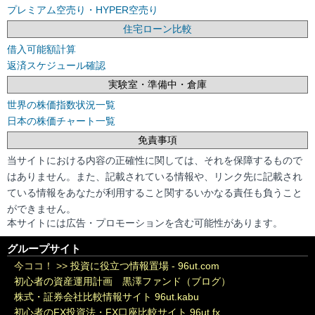
プレミアム空売り・HYPER空売り
住宅ローン比較
借入可能額計算
返済スケジュール確認
実験室・準備中・倉庫
世界の株価指数状況一覧
日本の株価チャート一覧
免責事項
当サイトにおける内容の正確性に関しては、それを保障するもので
はありません。また、記載されている情報や、リンク先に記載され
ている情報をあなたが利用すること関するいかなる責任も負うこと
ができません。
本サイトには広告・プロモーションを含む可能性があります。
グループサイト
今ココ！ >>
投資に役立つ情報置場 - 96ut.com
初心者の資産運用計画 黒澤ファンド（ブログ）
株式・証券会社比較情報サイト 96ut.kabu
初心者のFX投資法・FX口座比較サイト 96ut.fx