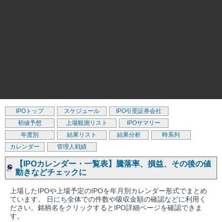
IPOトップ
スケジュール
IPO引受証券会社
初値予想
上場観測リスト
IPOサマリー
年度別
結果リスト
結果分析
時系列
カレンダー
管理人戦績
【IPOカレンダー・一覧表】騰落率、損益、その後の値
動きなどチェックに
上場したIPOや上場予定のIPOを年月別カレンダー形式でまとめ
ています。 日にち全体での件数や吸収金額の確認などに利用く
ださい。銘柄名をクリックするとIPO詳細ページを確認できま
す。