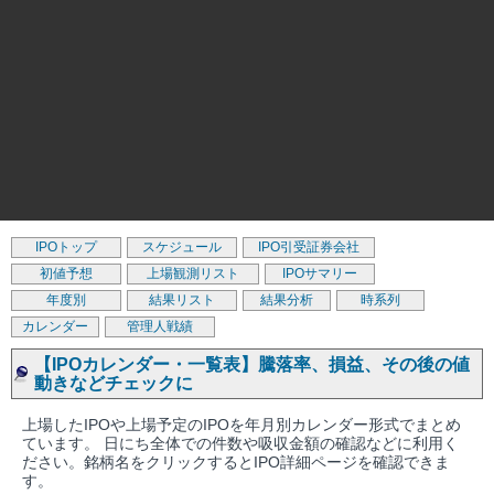
IPOトップ
スケジュール
IPO引受証券会社
初値予想
上場観測リスト
IPOサマリー
年度別
結果リスト
結果分析
時系列
カレンダー
管理人戦績
【IPOカレンダー・一覧表】騰落率、損益、その後の値
動きなどチェックに
上場したIPOや上場予定のIPOを年月別カレンダー形式でまとめ
ています。 日にち全体での件数や吸収金額の確認などに利用く
ださい。銘柄名をクリックするとIPO詳細ページを確認できま
す。