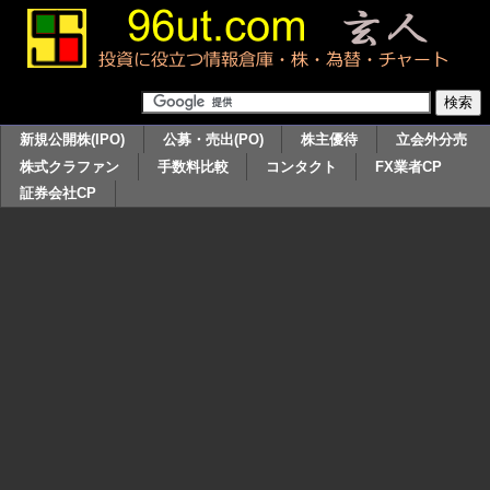
新規公開株(IPO)
公募・売出(PO)
株主優待
立会外分売
株式クラファン
手数料比較
コンタクト
FX業者CP
証券会社CP