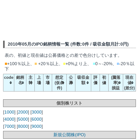
2010年05月のIPO銘柄情報一覧 (件数:0件 / 吸収金額月計:0円)
表の、初値と現在値は公募価格との差で色分けしています。
■
+100％以上、
■
+20％以上、
■
+0%より上、
■
0～-20%、
■
-20％以
下
code
銘柄
主
上
市
想定
公
吸収金
評
初
(騰落
現在
名
幹
場
場
(仮条
募
額
価
値
率)
値
件)
損益
(差分)
個別株リスト
[
1000
] [
2000
] [
3000
]
[
4000
] [
5000
] [
6000
]
[
7000
] [
8000
] [
9000
]
新規公開株(IPO)