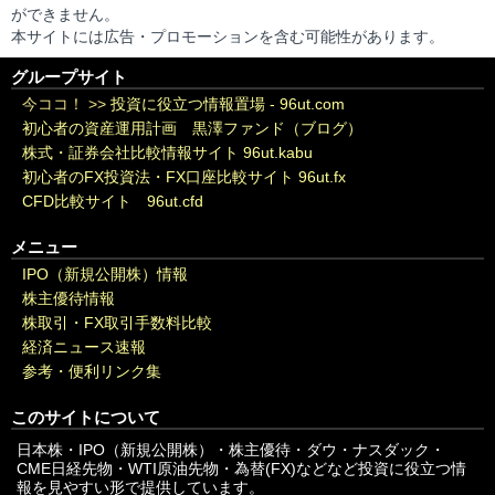
ができません。
本サイトには広告・プロモーションを含む可能性があります。
グループサイト
今ココ！ >>
投資に役立つ情報置場 - 96ut.com
初心者の資産運用計画 黒澤ファンド（ブログ）
株式・証券会社比較情報サイト 96ut.kabu
初心者のFX投資法・FX口座比較サイト 96ut.fx
CFD比較サイト 96ut.cfd
メニュー
IPO（新規公開株）情報
株主優待情報
株取引・FX取引手数料比較
経済ニュース速報
参考・便利リンク集
このサイトについて
日本株・IPO（新規公開株）・株主優待・ダウ・ナスダック・
CME日経先物・WTI原油先物・為替(FX)などなど投資に役立つ情
報を見やすい形で提供しています。