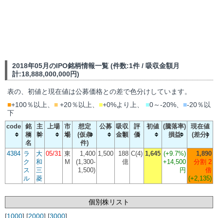
2018年05月のIPO銘柄情報一覧 (件数:1件 / 吸収金額月
計:18,888,000,000円)
表の、初値と現在値は公募価格との差で色分けしています。
■
+100％以上、
■
+20％以上、
■
+0%より上、
■
0～-20%、
■
-20％以
下
code
銘
主
上場
市
想定
公募
吸収
評
初値
(騰落率)
現在値
柄
幹
場
(仮条
金額
価
損益
(差分)
名
件)
4384
ラ
大
05/31
東
1,400
1,500
188
C(4)
1,645
(
+9.7%
)
1,890
ク
和
M
(1,300-
億
+14,500
分割 2
ス
三
1,500)
円
倍
ル
菱
(+2,135)
個別株リスト
[
1000
] [
2000
] [
3000
]