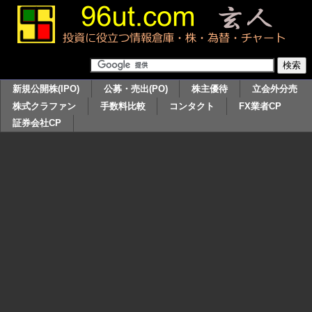
新規公開株(IPO)
公募・売出(PO)
株主優待
立会外分売
株式クラファン
手数料比較
コンタクト
FX業者CP
証券会社CP