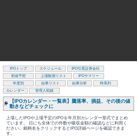
IPOトップ
スケジュール
IPO引受証券会社
初値予想
上場観測リスト
IPOサマリー
年度別
結果リスト
結果分析
時系列
カレンダー
管理人戦績
【IPOカレンダー・一覧表】騰落率、損益、その後の値
動きなどチェックに
上場したIPOや上場予定のIPOを年月別カレンダー形式でまとめ
ています。 日にち全体での件数や吸収金額の確認などに利用く
ださい。銘柄名をクリックするとIPO詳細ページを確認できま
す。