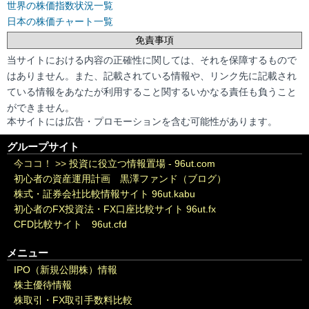
世界の株価指数状況一覧
日本の株価チャート一覧
免責事項
当サイトにおける内容の正確性に関しては、それを保障するもので
はありません。また、記載されている情報や、リンク先に記載され
ている情報をあなたが利用すること関するいかなる責任も負うこと
ができません。
本サイトには広告・プロモーションを含む可能性があります。
グループサイト
今ココ！ >>
投資に役立つ情報置場 - 96ut.com
初心者の資産運用計画 黒澤ファンド（ブログ）
株式・証券会社比較情報サイト 96ut.kabu
初心者のFX投資法・FX口座比較サイト 96ut.fx
CFD比較サイト 96ut.cfd
メニュー
IPO（新規公開株）情報
株主優待情報
株取引・FX取引手数料比較