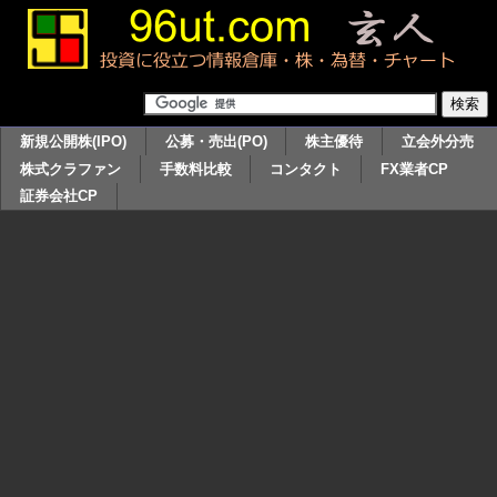
新規公開株(IPO)
公募・売出(PO)
株主優待
立会外分売
株式クラファン
手数料比較
コンタクト
FX業者CP
証券会社CP