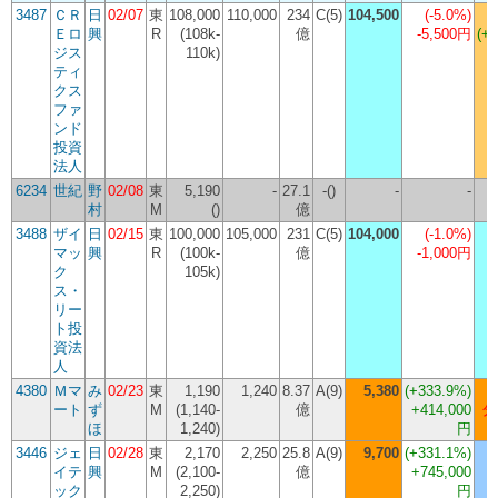
3487
ＣＲ
日
02/07
東
108,000
110,000
234
C(5)
104,500
(
-5.0%
)
1
Ｅロ
興
R
(108k-
億
-5,500円
(+3
ジス
110k)
ティ
クス
ファ
ンド
投資
法人
6234
世紀
野
02/08
東
5,190
-
27.1
-()
-
-
村
M
()
億
3488
ザイ
日
02/15
東
100,000
105,000
231
C(5)
104,000
(
-1.0%
)
1
マッ
興
R
(100k-
億
-1,000円
(
ク
105k)
ス・
リー
ト投
資法
人
4380
Ｍマ
み
02/23
東
1,190
1,240
8.37
A(9)
5,380
(
+333.9%
)
ート
ず
M
(1,140-
億
+414,000
分
ほ
1,240)
円
(
3446
ジェ
日
02/28
東
2,170
2,250
25.8
A(9)
9,700
(
+331.1%
)
イテ
興
M
(2,100-
億
+745,000
(
ック
2,250)
円