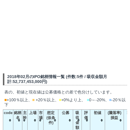
2018年02月のIPO銘柄情報一覧 (件数:5件 / 吸収金額月
計:52,737,453,000円)
表の、初値と現在値は公募価格との差で色分けしています。
■
+100％以上、
■
+20％以上、
■
+0%より上、
■
0～-20%、
■
-20％以
下
code
銘柄
主
上場
市
想定
公募
吸
評
初値
(騰落率)
名
幹
場
(仮条
収
価
損益
(
件)
金
額