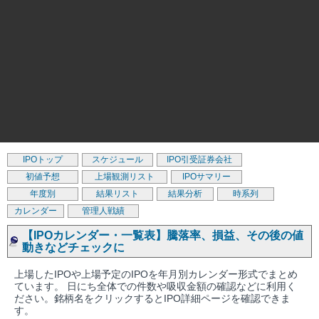
IPOトップ
スケジュール
IPO引受証券会社
初値予想
上場観測リスト
IPOサマリー
年度別
結果リスト
結果分析
時系列
カレンダー
管理人戦績
【IPOカレンダー・一覧表】騰落率、損益、その後の値
動きなどチェックに
上場したIPOや上場予定のIPOを年月別カレンダー形式でまとめ
ています。 日にち全体での件数や吸収金額の確認などに利用く
ださい。銘柄名をクリックするとIPO詳細ページを確認できま
す。