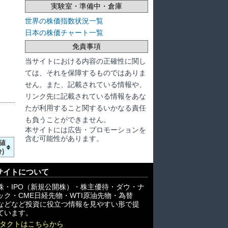
実験室・準備中・倉庫
世界の株価指数状況一覧
日本の株価チャート一覧
免責事項
当サイトにおける内容の正確性に関し
ては、それを保障するものではありま
せん。また、記載されている情報や、
リンク先に記載されている情報をあな
たが利用すること関するいかなる責任
も負うことができません。
本サイトには広告・プロモーションを
含む可能性があります。
値
)
サイトについて
株・IPO（新規公開株）・株主優待・ダウ・ナ
ック・CME日経先物・WTI原油先物・為替
X)などなど投資に役立つ情報を見やすい形で提
ています。
タクトはこちらから