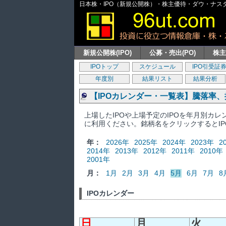
日本株・IPO（新規公開株）・株主優待・ダウ・ナスダッ
新規公開株(IPO)
公募・売出(PO)
株
IPOトップ
スケジュール
IPO引受証
年度別
結果リスト
結果分析
【IPOカレンダー・一覧表】騰落率
上場したIPOや上場予定のIPOを年月別カ
に利用ください。銘柄名をクリックするとI
年：
2026年
2025年
2024年
2023年
2
2014年
2013年
2012年
2011年
2010年
2001年
月：
1月
2月
3月
4月
5月
6月
7月
8
IPOカレンダー
日
月
火