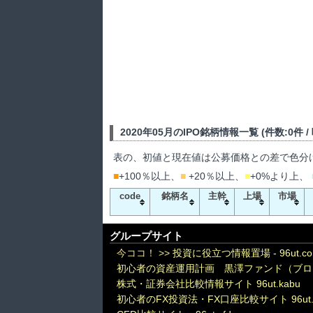
2020年05月のIPO銘柄情報一覧 (件数:0件 
表の、初値と現在値は公募価格との差で色分
■
+100％以上、
■
+20％以上、
■
+0%より上、
code
銘柄名
主幹
上場
市場
グループサイト
今ココ！ >>
投資に役立つ情報置場 - 96ut.c
初心者の資産運用計画 黒澤ファンド（ブロ
株式・証券会社比較情報サイト 96ut.kabu
初心者のFX投資法・FX口座比較サイト 96ut.