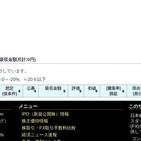
/ 吸収金額月計:0円)
けしています。
■
0～-20%、
■
-20％以下
想定
公募
吸収金額
評価
初値
(騰落率)
現在
(仮条件)
損益
(差分
メニュー
この
om
IPO（新規公開株）情報
日本
グ）
株主優待情報
スダ
(F
株取引・FX取引手数料比較
供し
fx
経済ニュース速報
コン