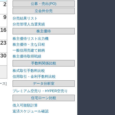
2
公募・売出(PO)
立会外分売
9
分売結果リスト
分売管理人当選実績
16
株主優待
株主優待リスト出力機
23
株主優待・主な日程
一般信用売建て銘柄
30
株主優待取得戦績
手数料関係比較
株式取引手数料比較
信用取引・金利手数料比較
ス]
データ分析室
プレミアム空売り・HYPER空売り
住宅ローン比較
借入可能額計算
返済スケジュール確認