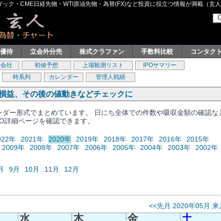
ク・CME日経先物・WTI原油先物・為替(FX)など投資に役立つ情報が満載（玄人グル
主優待
立会外分売
株式クラファン
手数料比較
コンタク
券会社
初値予想
上場観測リスト
IPOサマリー
時系列
カレンダー
管理人戦績
、損益、その後の値動きなどチェックに
レンダー形式でまとめています。 日にち全体での件数や吸収金額の確認な
PO詳細ページを確認できます。
022年
2021年
2020年
2019年
2018年
2017年
2016年
2015年
2009年
2008年
2007年
2006年
2005年
2004年
2003年
2002年
月
9月
10月
11月
12月
<<先月
2020年05月
来
水
木
金
土