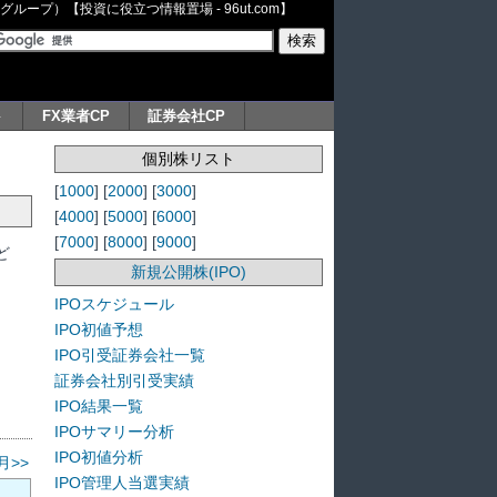
ープ）【投資に役立つ情報置場 - 96ut.com】
ト
FX業者CP
証券会社CP
個別株リスト
[
1000
] [
2000
] [
3000
]
[
4000
] [
5000
] [
6000
]
[
7000
] [
8000
] [
9000
]
ど
新規公開株(IPO)
IPOスケジュール
IPO初値予想
IPO引受証券会社一覧
証券会社別引受実績
IPO結果一覧
IPOサマリー分析
IPO初値分析
月>>
IPO管理人当選実績