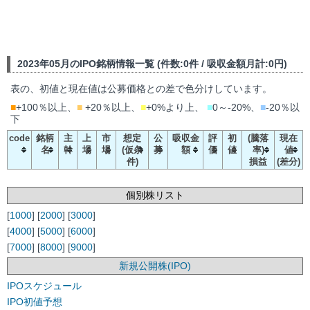
2023年05月のIPO銘柄情報一覧 (件数:0件 / 吸収金額月計:0円)
表の、初値と現在値は公募価格との差で色分けしています。
■
+100％以上、
■
+20％以上、
■
+0%より上、
■
0～-20%、
■
-20％以
下
code
銘柄
主
上
市
想定
公
吸収金
評
初
(騰落
現在
名
幹
場
場
(仮条
募
額
価
値
率)
値
件)
損益
(差分)
個別株リスト
[
1000
] [
2000
] [
3000
]
[
4000
] [
5000
] [
6000
]
[
7000
] [
8000
] [
9000
]
新規公開株(IPO)
IPOスケジュール
IPO初値予想