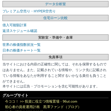
データ分析室
プレミアム空売り・HYPER空売り
住宅ローン比較
借入可能額計算
返済スケジュール確認
実験室・準備中・倉庫
世界の株価指数状況一覧
日本の株価チャート一覧
免責事項
当サイトにおける内容の正確性に関しては、それを保障するもので
はありません。また、記載されている情報や、リンク先に記載され
ている情報をあなたが利用すること関するいかなる責任も負うこと
ができません。
本サイトには広告・プロモーションを含む可能性があります。
グループサイト
今ココ！ >>
投資に役立つ情報置場 - 96ut.com
初心者の資産運用計画 黒澤ファンド（ブログ）