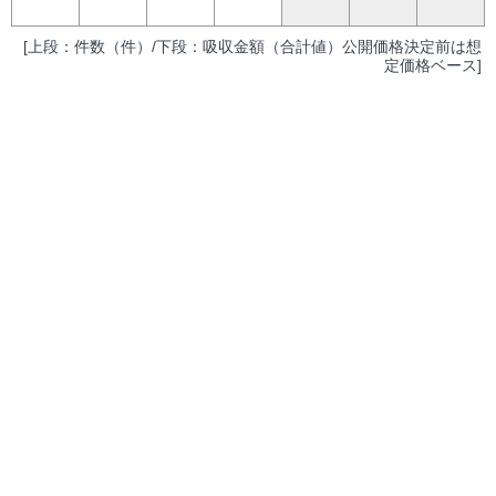
[上段：件数（件）/下段：吸収金額（合計値）公開価格決定前は想
定価格ベース]