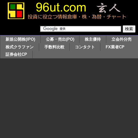
新規公開株(IPO)
公募・売出(PO)
株主優待
立会外分売
株式クラファン
手数料比較
コンタクト
FX業者CP
証券会社CP