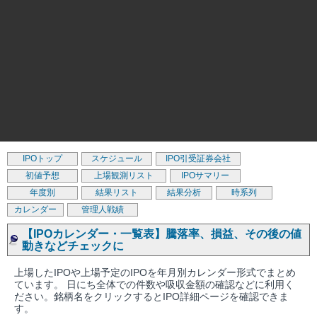
IPOトップ
スケジュール
IPO引受証券会社
初値予想
上場観測リスト
IPOサマリー
年度別
結果リスト
結果分析
時系列
カレンダー
管理人戦績
【IPOカレンダー・一覧表】騰落率、損益、その後の値
動きなどチェックに
上場したIPOや上場予定のIPOを年月別カレンダー形式でまとめ
ています。 日にち全体での件数や吸収金額の確認などに利用く
ださい。銘柄名をクリックするとIPO詳細ページを確認できま
す。