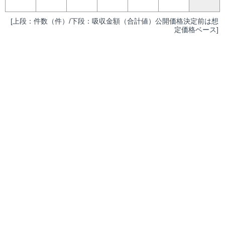
[上段：件数（件）/下段：吸収金額（合計値）公開価格決定前は想
定価格ベース]