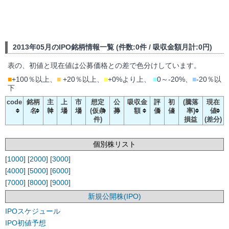
2013年05月のIPO銘柄情報一覧 (件数:0件 / 吸収金額月計:0円)
表の、初値と現在値は公募価格との差で色分けしています。
■
+100％以上、
■
+20％以上、
■
+0%より上、
■
0～-20%、
■
-20％以
下
code
銘柄
主
上
市
想定
公
吸収金
評
初
(騰落
現在
名
幹
場
場
(仮条
募
額
価
値
率)
値
件)
損益
(差分)
個別株リスト
[
1000
] [
2000
] [
3000
]
[
4000
] [
5000
] [
6000
]
[
7000
] [
8000
] [
9000
]
新規公開株(IPO)
IPOスケジュール
IPO初値予想