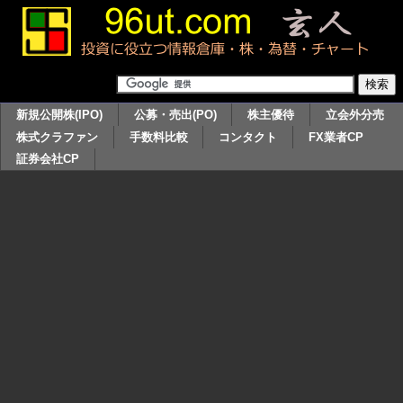
新規公開株(IPO)
公募・売出(PO)
株主優待
立会外分売
株式クラファン
手数料比較
コンタクト
FX業者CP
証券会社CP