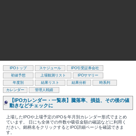
IPOトップ
スケジュール
IPO引受証券会社
初値予想
上場観測リスト
IPOサマリー
年度別
結果リスト
結果分析
時系列
カレンダー
管理人戦績
【IPOカレンダー・一覧表】騰落率、損益、その後の値
動きなどチェックに
上場したIPOや上場予定のIPOを年月別カレンダー形式でまとめ
ています。 日にち全体での件数や吸収金額の確認などに利用く
ださい。銘柄名をクリックするとIPO詳細ページを確認できま
す。