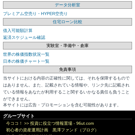
データ分析室
プレミアム空売り・HYPER空売り
住宅ローン比較
借入可能額計算
返済スケジュール確認
実験室・準備中・倉庫
世界の株価指数状況一覧
日本の株価チャート一覧
免責事項
当サイトにおける内容の正確性に関しては、それを保障するもので
はありません。また、記載されている情報や、リンク先に記載され
ている情報をあなたが利用すること関するいかなる責任も負うこと
ができません。
本サイトには広告・プロモーションを含む可能性があります。
グループサイト
今ココ！ >>
投資に役立つ情報置場 - 96ut.com
初心者の資産運用計画 黒澤ファンド（ブログ）