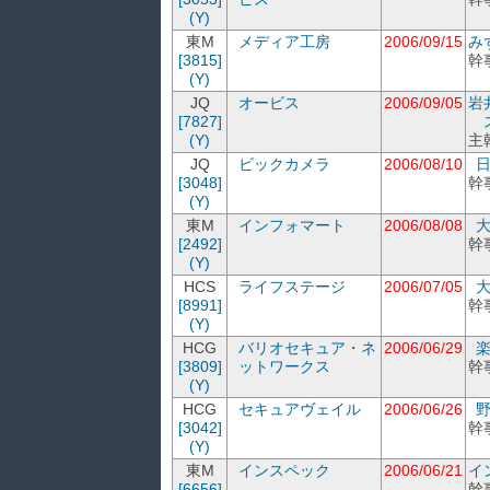
(Y)
東M
メディア工房
2006/09/15
み
[3815]
幹
(Y)
JQ
オービス
2006/09/05
岩
[7827]
(Y)
主
JQ
ビックカメラ
2006/08/10
[3048]
幹
(Y)
東M
インフォマート
2006/08/08
[2492]
幹
(Y)
HCS
ライフステージ
2006/07/05
[8991]
幹
(Y)
HCG
バリオセキュア・ネ
2006/06/29
[3809]
ットワークス
幹
(Y)
HCG
セキュアヴェイル
2006/06/26
[3042]
幹
(Y)
東M
インスペック
2006/06/21
イ
[6656]
幹