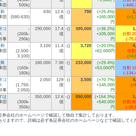
事団
500k)
(-440,
大和
-
630
12.6
-()
790
(+25.4%)
1
事団
(580-630)
億
+160,000
(+1,
円
井コ
-
290,000
17.4
-()
395,000
(+36.2%)
1
ス
(260k-
億
+105,000
分割 2
幹事
290k)
円
(-75,
大和
-
3,100
11.4
-()
3,720
(+20.0%)
4
事団
(2,500-
億
+62,000円
分割
3,100)
(+4,
日興
-
180,000
7.38
-()
233,000
(+29.4%)
事団
(160k-
億
+53,000円
分割 1
180k)
(-134,
井コ
-
2,050
129
-()
3,500
(+70.7%)
4
ス
(1,750-
億
+145,000
(+
幹事
2,050)
円
ずほ
-
350,000
12.6
-()
890,000
(+154.3%)
1
事団
(300k-
億
+540,000
分割 8
350k)
円
(-26,
証券会社のホームページで確認して独自で集計しております。
ありますので、詳細は必ず各証券会社のホームページなどで確認してく