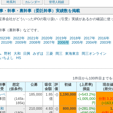
時系列
カレンダー
管理人戦績
幹事・幹事・裏幹事（委託幹事）実績数を掲載
証券会社がどういったIPOの取り扱い（引受）実績があるかの確認に使
幹事（裏幹事）などです。
2023年
2022年
2021年
2020年
2019年
2018年
2017年
2016年
2010年
2009年
2008年
2007年
2006年
2005年
2004年
2003年
ム
野村
大和
日興
みずほ
三菱
岡三
東海東京
岡三オンライン
いちよし
HS
1件目から100件目まで
幹事
想定
公募
吸収
評
初値
(上昇率)
現在
引受
(仮条件)
金額
価
損益
(差分)
ンベ
-
185,000
1.85
-()
1,190,000
(+543.2%)
事団
(145k-
億
+1,005,000
分割 3,2
185k)
円
(+163,
大和
-
210,000
4.83
-()
800,000
(+281.0%)
1
事団
(180k-
億
+590,000
分割 4