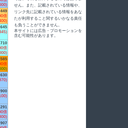
000)
せん。また、記載されている情報や、
449
リンク先に記載されている情報をあな
00倍
たが利用すること関するいかなる責任
400)
も負うことができません。
,645
本サイトには広告・プロモーションを
345)
含む可能性があります。
,710
00倍
000)
585
00倍
000)
630
370)
,900
100)
291
00倍
800)
907
00倍