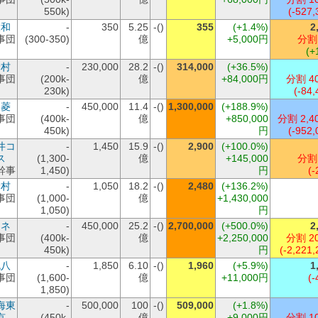
550k)
(-527,
大和
-
350
5.25
-()
355
(+1.4%)
2
事団
(300-350)
億
+5,000円
分割
(+
野村
-
230,000
28.2
-()
314,000
(+36.5%)
事団
(200k-
億
+84,000円
分割 4
230k)
(-84,
三菱
-
450,000
11.4
-()
1,300,000
(+188.9%)
事団
(400k-
億
+850,000
分割 2,4
450k)
円
(-952,
井コ
-
1,450
15.9
-()
2,900
(+100.0%)
ス
(1,300-
億
+145,000
分割
幹事
1,450)
円
(-
野村
-
1,050
18.2
-()
2,480
(+136.2%)
事団
(1,000-
億
+1,430,000
1,050)
円
マネ
-
450,000
25.2
-()
2,700,000
(+500.0%)
2
事団
(400k-
億
+2,250,000
分割 2
450k)
円
(-2,221,
丸八
-
1,850
6.10
-()
1,960
(+5.9%)
1
事団
(1,600-
億
+11,000円
(-
1,850)
海東
-
500,000
100
-()
509,000
(+1.8%)
京
(450k-
億
+9,000円
分割 1