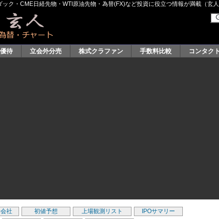
ク・CME日経先物・WTI原油先物・為替(FX)など投資に役立つ情報が満載（玄人グル
主優待
立会外分売
株式クラファン
手数料比較
コンタク
券会社
初値予想
上場観測リスト
IPOサマリー