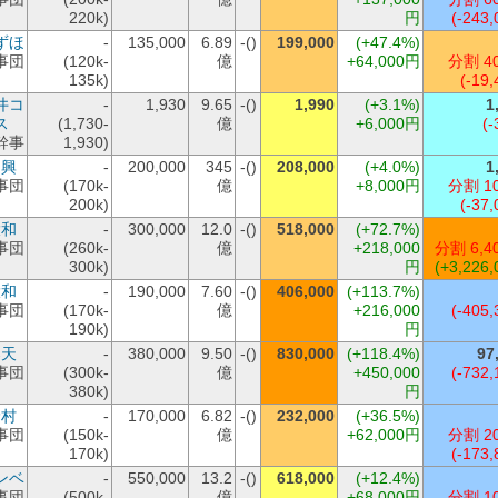
220k)
円
(-243,
ずほ
-
135,000
6.89
-()
199,000
(+47.4%)
事団
(120k-
億
+64,000円
分割 4
135k)
(-19,
井コ
-
1,930
9.65
-()
1,990
(+3.1%)
1
ス
(1,730-
億
+6,000円
(-
幹事
1,930)
日興
-
200,000
345
-()
208,000
(+4.0%)
1
事団
(170k-
億
+8,000円
分割 1
200k)
(-37,
大和
-
300,000
12.0
-()
518,000
(+72.7%)
事団
(260k-
億
+218,000
分割 6,4
300k)
円
(+3,226,
大和
-
190,000
7.60
-()
406,000
(+113.7%)
事団
(170k-
億
+216,000
(-405,
190k)
円
楽天
-
380,000
9.50
-()
830,000
(+118.4%)
97
事団
(300k-
億
+450,000
(-732,
380k)
円
野村
-
170,000
6.82
-()
232,000
(+36.5%)
事団
(150k-
億
+62,000円
分割 2
170k)
(-173,
ンベ
-
550,000
13.2
-()
618,000
(+12.4%)
事団
(500k-
億
+68,000円
分割 1