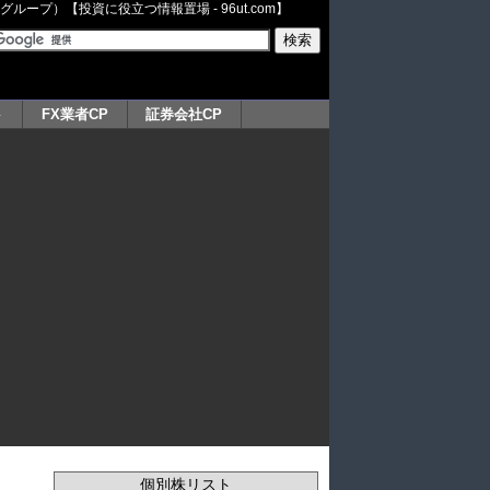
ープ）【投資に役立つ情報置場 - 96ut.com】
ト
FX業者CP
証券会社CP
個別株リスト