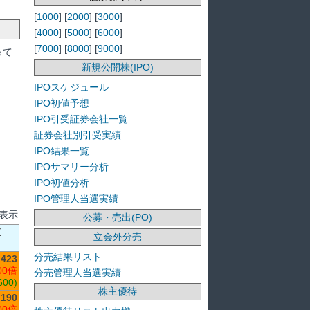
[
1000
] [
2000
] [
3000
]
[
4000
] [
5000
] [
6000
]
[
7000
] [
8000
] [
9000
]
って
新規公開株(IPO)
IPOスケジュール
IPO初値予想
IPO引受証券会社一覧
証券会社別引受実績
IPO結果一覧
IPOサマリー分析
IPO初値分析
IPO管理人当選実績
を表示
公募・売出(PO)
値
立会外分売
分売結果リスト
423
00倍
分売管理人当選実績
600)
株主優待
,190
00倍