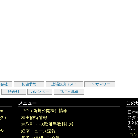
券会社
初値予想
上場観測リスト
IPOサマリー
時系列
カレンダー
管理人戦績
メニュー
この
om
IPO（新規公開株）情報
日本
グ）
株主優待情報
スダ
(F
株取引・FX取引手数料比較
供し
fx
経済ニュース速報
コン
参考・便利リンク集