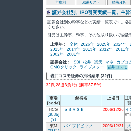
年度別
結果リスト
結果分析
証券会社別、IPO引受実績一覧。主
証券会社別の幹事などの実績一覧表です。各
ください。
引受は主幹事、幹事、その他取り扱いで委託
上場年：
全体
2026年
2025年
2024年
2015年
2014年
2013年
2012年
2011年
2002年
2001年
証券会社：
SBI
松井
楽天
マネ
カブコ
GMOクリック
ライブスター
岩井コスモ
岩井コスモ証券の抽出結果 (32件)
32戦 28勝3負1分 (勝率87.5%)
市場
銘柄名
上場日
主
[code]
HCG
ｅＢＡＳＥ
2006/12/26
イ
[3835]
幹
(Y)
東M
パイプドビッツ
2006/12/21
[3831]
幹