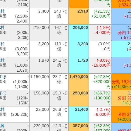
210k)
円
(-324,
野村
-
2,400
240
-()
2,910
(+21.3%)
1
事団
(2,200-
億
+51,000円
(-1,
2,400)
野村
-
210,000
167
-()
206,000
(-1.9%)
1
事団
(200k-
億
-4,000円
分割 1
220k)
(-57,
大和
-
3,200
110
-()
3,200
(0.0%)
2
事団
(3,000-
億
±0円
(-
3,200)
野村
-
1,870
24.1
-()
1,720
(-8.0%)
事団
(1,800-
億
-15,000円
(-1,
1,870)
ずほ
-
1,150,000
28.7
-()
1,470,000
(+27.8%)
事団
(1,000k-
億
+320,000
分割 19,2
1,150k)
円
(+10,856,
ずほ
-
150,000
15.0
-()
250,000
(+66.7%)
1
事団
(120k-
億
+100,000
分割 2
150k)
円
(+6,
野村
-
22,000
26.8
-()
21,400
(-2.7%)
事団
(20k-22k)
億
-6,000円
分割 2
(+200,
日興
-
220,000
12.6
-()
357,000
(+62.3%)
事団
(200k-
億
+137,000
分割 6