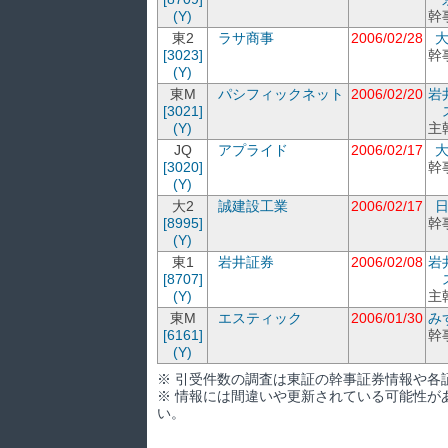
(Y)
幹
東2
ラサ商事
2006/02/28
[3023]
幹
(Y)
東M
パシフィックネット
2006/02/20
岩
[3021]
(Y)
主
JQ
アプライド
2006/02/17
[3020]
幹
(Y)
大2
誠建設工業
2006/02/17
[8995]
幹
(Y)
東1
岩井証券
2006/02/08
岩
[8707]
(Y)
主
東M
エスティック
2006/01/30
み
[6161]
幹
(Y)
※ 引受件数の調査は東証の幹事証券情報や各
※ 情報には間違いや更新されている可能性が
い。