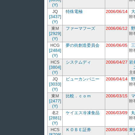
(Y)
JQ
特殊電極
2006/06/14
[3437]
幹
(Y)
東M
ファーマフーズ
2006/06/12
[2929]
幹
(Y)
HCG
夢の街創造委員会
2006/06/05
[2484]
幹
(Y)
HCS
システムディ
2006/04/27
岩
[3804]
(Y)
主
JQ
ビューカンパニー
2006/04/14
[3033]
幹
(Y)
東M
比較．ｃｏｍ
2006/03/15
[2477]
幹
(Y)
名2
ケイエス冷凍食品
2006/03/09
[2881]
幹
(Y)
HCS
ＫＯＢＥ証券
2006/03/06
東
[8709]