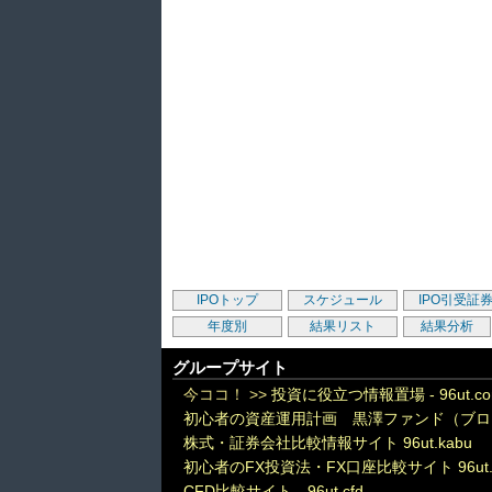
IPOトップ
スケジュール
IPO引受証
年度別
結果リスト
結果分析
グループサイト
今ココ！ >>
投資に役立つ情報置場 - 96ut.c
初心者の資産運用計画 黒澤ファンド（ブロ
株式・証券会社比較情報サイト 96ut.kabu
初心者のFX投資法・FX口座比較サイト 96ut.
CFD比較サイト 96ut.cfd