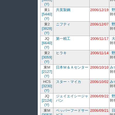
(Y)
東1
共英製鋼
2006/12/19
[5440]
幹
(Y)
東2
ニフティ
2006/12/07
[3828]
幹
(Y)
JQ
第一精工
2006/11/17
[6640]
幹
(Y)
東2
ヒラキ
2006/11/14
[3059]
幹
(Y)
東M
日本Ｍ＆Ａセンター
2006/10/10
み
[2127]
幹
(Y)
HCS
スター・マイカ
2006/10/02
み
[3230]
幹
(Y)
JQ
ジェイエイシージャ
2006/09/22
[2124]
パン
幹
(Y)
東M
ペッパーフードサー
2006/09/21
[3053]
ビス
幹