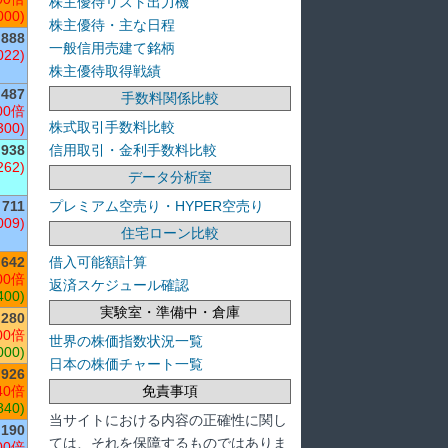
株主優待リスト出力機
000)
株主優待・主な日程
,888
一般信用売建て銘柄
022)
株主優待取得戦績
,487
手数料関係比較
00倍
株式取引手数料比較
300)
信用取引・金利手数料比較
,938
262)
データ分析室
プレミアム空売り・HYPER空売り
711
009)
住宅ローン比較
借入可能額計算
642
00倍
返済スケジュール確認
400)
実験室・準備中・倉庫
,280
00倍
世界の株価指数状況一覧
000)
日本の株価チャート一覧
926
免責事項
40倍
840)
当サイトにおける内容の正確性に関し
190
ては、それを保障するものではありま
00倍