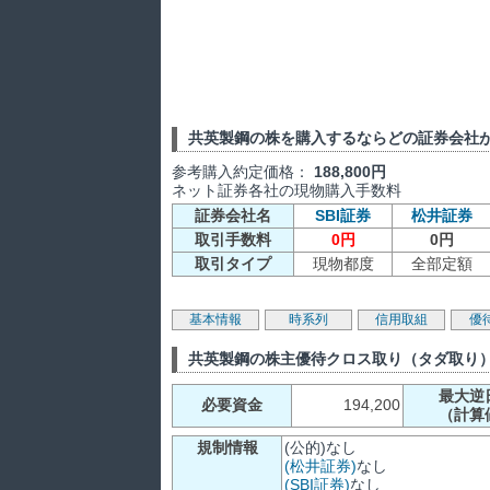
共英製鋼の株を購入するならどの証券会社
参考購入約定価格：
188,800円
ネット証券各社の現物購入手数料
証券会社名
SBI証券
松井証券
取引手数料
0円
0円
取引タイプ
現物都度
全部定額
基本情報
時系列
信用取組
優
共英製鋼の株主優待クロス取り（タダ取り
最大逆
必要資金
194,200
（計算
規制情報
(公的)なし
(松井証券)
なし
(SBI証券)
なし