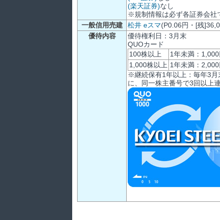
(楽天証券)
なし
※規制情報は必ず各証券会社
一般信用売建
松井
eスマ
(P0.06円・[残]36,
優待内容
優待権利日：3月末
QUOカード
100株以上
1年未満：1,0
1,000株以上
1年未満：2,0
※継続保有1年以上：毎年3
に、同一株主番号で3回以上