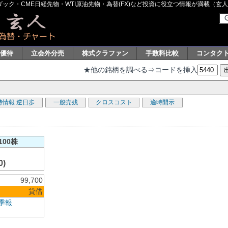
ク・CME日経先物・WTI原油先物・為替(FX)など投資に役立つ情報が満載（玄人グル
主優待
立会外分売
株式クラファン
手数料比較
コンタク
★他の銘柄を調べる⇒コードを挿入
待情報
逆日歩
一般売残
クロスコスト
適時開示
100株
0)
99,700
貸借
季報