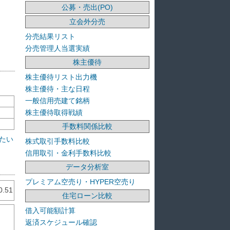
公募・売出(PO)
立会外分売
分売結果リスト
分売管理人当選実績
株主優待
株主優待リスト出力機
株主優待・主な日程
一般信用売建て銘柄
株主優待取得戦績
手数料関係比較
たい
株式取引手数料比較
信用取引・金利手数料比較
データ分析室
プレミアム空売り・HYPER空売り
0.51
住宅ローン比較
借入可能額計算
返済スケジュール確認