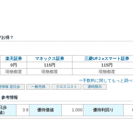
がお得？
楽天証券
マネックス証券
三菱UFJ eスマート証券
0円
115円
115円
現物都度
現物都度
現物都度
⇒手数料に関してもっと調べ
待情報
逆日歩
一般売残
クロスコスト
適時開示
）参考情報
日歩
3.8
優待価値
1,000
優待利回り
値）