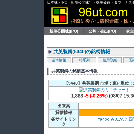
日本株・IPO（新規公開株）・株主優待・ダウ・ナスダッ
新規公開株(IPO)
公募・売出(PO)
株
共英製鋼(5440)の銘柄情報
基本情報
時系列
信用取組
優
共英製鋼の銘柄基本情報
【5440】共英製鋼 市場：東P 単位：
1,888
-5 (-0.26%)
(08/07 15:3
出来高
貸借情報
各サイトリン
Yahoo
みんかぶ
四
ク