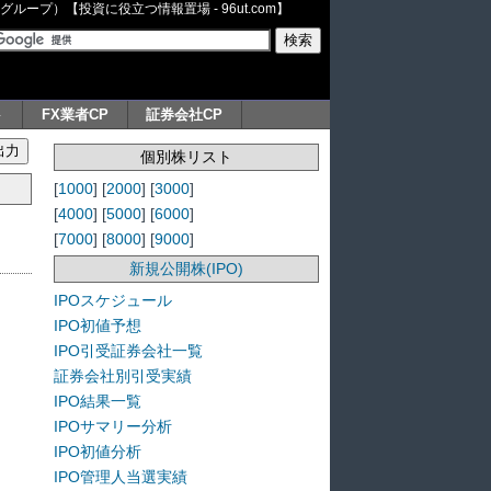
ープ）【投資に役立つ情報置場 - 96ut.com】
ト
FX業者CP
証券会社CP
個別株リスト
[
1000
] [
2000
] [
3000
]
[
4000
] [
5000
] [
6000
]
[
7000
] [
8000
] [
9000
]
新規公開株(IPO)
IPOスケジュール
IPO初値予想
IPO引受証券会社一覧
証券会社別引受実績
IPO結果一覧
IPOサマリー分析
IPO初値分析
IPO管理人当選実績