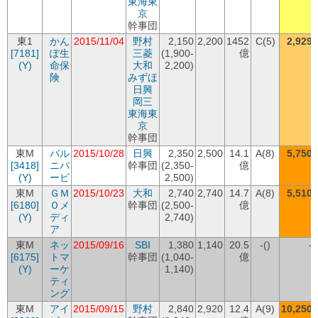
東海東
京
幹事団
東1
かん
2015/11/04
野村
2,150
2,200
1452
C(5)
2,929
[7181]
ぽ生
三菱
(1,900-
億
(Y)
命保
大和
2,200)
険
みずほ
日興
岡三
東海東
京
幹事団
東M
バル
2015/10/28
日興
2,350
2,500
14.1
A(8)
5,750
[3418]
ニバ
幹事団
(2,350-
億
(Y)
ービ
2,500)
東M
ＧＭ
2015/10/23
大和
2,740
2,740
14.7
A(8)
5,510
[6180]
Ｏメ
幹事団
(2,500-
億
(Y)
ディ
2,740)
ア
東M
ネッ
2015/09/16
SBI
1,380
1,140
20.5
-()
-
[6175]
トマ
幹事団
(1,040-
億
(Y)
ーケ
1,140)
ティ
ング
東M
アイ
2015/09/15
野村
2,840
2,920
12.4
A(9)
10,250