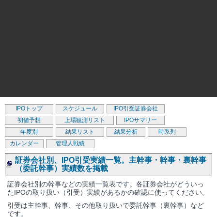
IPOトップ
スケジュール
IPO引受証券会社
初値予想
上場観測リスト
IPOサマリー
年度別
結果リスト
結果分析
時系列
カレンダー
管理人戦績
証券会社別、IPO引受実績一覧。主幹事・幹事・裏幹事
（委託幹事）実績数を掲載
証券会社別の幹事などの実績一覧表です。各証券会社がどういっ
たIPOの取り扱い（引受）実績があるかの確認に使ってください。
引受は主幹事、幹事、その他取り扱いで委託幹事（裏幹事）など
です。