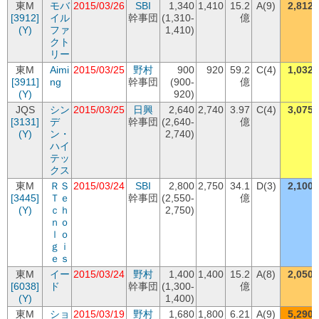
東M
モバ
2015/03/26
SBI
1,340
1,410
15.2
A(9)
2,812
[3912]
イル
幹事団
(1,310-
億
(Y)
ファ
1,410)
クト
リー
東M
Aimi
2015/03/25
野村
900
920
59.2
C(4)
1,032
[3911]
ng
幹事団
(900-
億
(Y)
920)
JQS
シン
2015/03/25
日興
2,640
2,740
3.97
C(4)
3,075
[3131]
デ
幹事団
(2,640-
億
(Y)
ン・
2,740)
ハイ
テッ
クス
東M
ＲＳ
2015/03/24
SBI
2,800
2,750
34.1
D(3)
2,100
[3445]
Ｔｅ
幹事団
(2,550-
億
(Y)
ｃｈ
2,750)
ｎｏ
ｌｏ
ｇｉ
ｅｓ
東M
イー
2015/03/24
野村
1,400
1,400
15.2
A(8)
2,050
[6038]
ド
幹事団
(1,300-
億
(Y)
1,400)
東M
ショ
2015/03/19
野村
1,680
1,800
6.21
A(9)
5,290