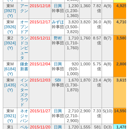
東M
アー
2015/12/18
日興
1,230
1,360
7.82
A(9)
4,925
[3927]
クン
幹事団
(1,230-
億
(Y)
1,360)
東M
オー
2015/12/17
みずほ
3,820
3,820
36.0
A(8)
4,710
[3926]
プン
幹事団
(3,500-
億
(Y)
ドア
3,820)
東2
ラン
2015/12/11
野村
1,710
1,760
8.57
B(7)
3,580
[3924]
ドコ
幹事団
(1,710-
億
(Y)
ンピ
1,760)
ュー
タ
東M
鎌倉
2015/12/04
日興
920
1,000
5.75
A(8)
2,806
[6184]
新書
幹事団
(920-
億
(Y)
1,000)
東M
イン
2015/12/03
SBI
1,670
1,870
23.4
A(9)
3,615
[1435]
ベス
幹事団
(1,730-
億
(Y)
ター
1,870)
ズク
ラウ
ド
東M
ネオ
2015/11/27
日興
2,710
2,900
7.33
S(10)
14,550
[3921]
ジャ
幹事団
(2,710-
億
(Y)
パン
2,900)
東1
ベル
2015/11/20
日興
1,720
1,555
581
D(3)
1,478