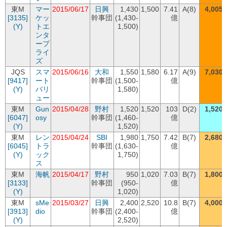
東M
マー
2015/06/17
日興
1,430
1,500
7.41
A(8)
4,005
[3135]
ケッ
幹事団
(1,430-
億
(Y)
トエ
1,500)
ンタ
ープ
ライ
ズ
JQS
スマ
2015/06/16
大和
1,550
1,580
6.17
A(9)
7,030
[9417]
ート
幹事団
(1,500-
億
(Y)
バリ
1,580)
ュー
東M
Gun
2015/04/28
野村
1,520
1,520
103
D(2)
1,520
[6047]
osy
幹事団
(1,460-
億
(Y)
1,520)
東M
レン
2015/04/24
SBI
1,980
1,750
7.42
B(7)
2,680
[6045]
トラ
幹事団
(1,630-
億
(Y)
ック
1,750)
ス
東M
海帆
2015/04/17
野村
950
1,020
7.03
B(7)
1,800
[3133]
幹事団
(950-
億
(Y)
1,020)
東M
sMe
2015/03/27
日興
2,400
2,520
10.8
B(7)
4,000
[3913]
dio
幹事団
(2,400-
億
(Y)
2,520)