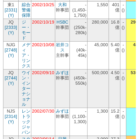
東1
綜合
2002/10/25
大和
-
1,550
401
-
1
[2331]
警備
幹事団
(1,450-
億
()
(Y)
保障
1,750)
JQ
ジ
2002/10/19
HSBC
-
280,000
16.8
-
290
[2333]
ー・
幹事団
(250k-
億
()
(Y)
モー
280k)
ド
NJG
メデ
2002/10/08
岩井コ
-
45,000
5.40
-
48
[2748]
ィ
ス
(40k-
億
()
(Y)
ア・
主幹事
45k)
リン
クス
JQ
ウイ
2002/09/10
みずほ
-
500,000
4.50
-
530
[2744]
ン・
幹事団
(450k-
億
()
(Y)
イン
550k)
ター
ナシ
ョナ
ル
NJS
レン
2002/07/30
みずほ
-
1,300
15.2
-
1
[2314]
トラ
幹事団
(1,100-
億
()
(Y)
ック
1,300)
ジャ
パン