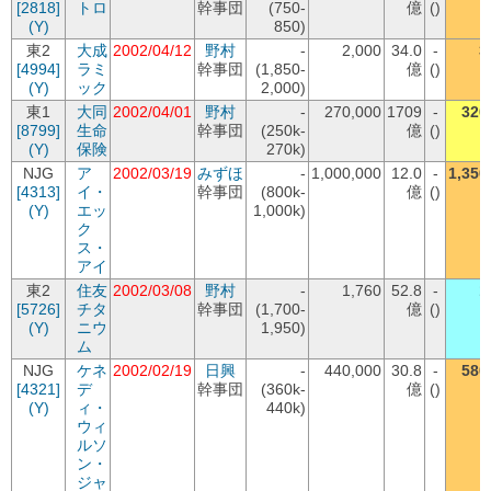
[2818]
トロ
幹事団
(750-
億
()
(Y)
850)
東2
大成
2002/04/12
野村
-
2,000
34.0
-
3
[4994]
ラミ
幹事団
(1,850-
億
()
(Y)
ック
2,000)
東1
大同
2002/04/01
野村
-
270,000
1709
-
320
[8799]
生命
幹事団
(250k-
億
()
(Y)
保険
270k)
NJG
ア
2002/03/19
みずほ
-
1,000,000
12.0
-
1,350
[4313]
イ・
幹事団
(800k-
億
()
(Y)
エッ
1,000k)
ク
ス・
アイ
東2
住友
2002/03/08
野村
-
1,760
52.8
-
1
[5726]
チタ
幹事団
(1,700-
億
()
(Y)
ニウ
1,950)
ム
NJG
ケネ
2002/02/19
日興
-
440,000
30.8
-
580
[4321]
デ
幹事団
(360k-
億
()
(Y)
ィ・
440k)
ウィ
ルソ
ン・
ジャ