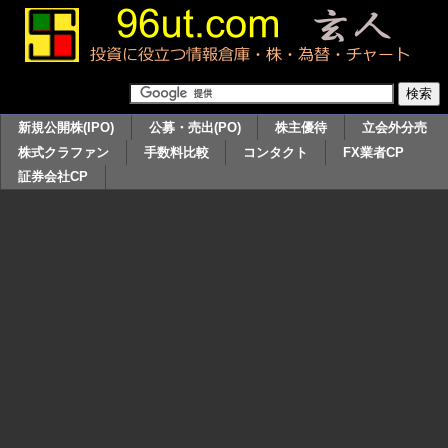
新規公開株(IPO)
公募・売出(PO)
株主優待
立会外分売
株式クラファン
手数料比較
コンタクト
FX業者CP
証券会社CP