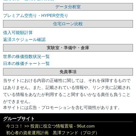
データ分析室
プレミアム空売り・HYPER空売り
住宅ローン比較
借入可能額計算
返済スケジュール確認
実験室・準備中・倉庫
世界の株価指数状況一覧
日本の株価チャート一覧
免責事項
当サイトにおける内容の正確性に関しては、それを保障するもので
はありません。また、記載されている情報や、リンク先に記載され
ている情報をあなたが利用すること関するいかなる責任も負うこと
ができません。
本サイトには広告・プロモーションを含む可能性があります。
グループサイト
今ココ！ >>
投資に役立つ情報置場 - 96ut.com
初心者の資産運用計画 黒澤ファンド（ブログ）