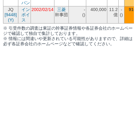
パン
JQ
イン
2002/02/14
三菱
-
400,000
11.2
-
910
[9448]
ボイ
幹事団
()
億
()
(Y)
ス
※ 引受件数の調査は東証の幹事証券情報や各証券会社のホームペー
ジで確認して独自で集計しております。
※ 情報には間違いや更新されている可能性がありますので、詳細は
必ず各証券会社のホームページなどで確認してください。