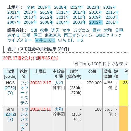
上場年：
全体
2026年
2025年
2024年
2023年
2022年
2021年
2020年
2019年
2018年
2017年
2016年
2015年
2014年
2013年
2012年
2011年
2010年
2009年
2008年
2007年
2006年
2005年
2004年
2003年
2002年
2001年
証券会社：
SBI
松井
楽天
マネ
カブコム
野村
大和
日興
みずほ
三菱
岡三
東海東京
岡三オンライン
GMOクリック
ライブスター
岩井コスモ
いちよし
HS
岩井コスモ証券の抽出結果 (20件)
20戦 17勝2負1分 (勝率85.0%)
1件目から100件目までを表示
市場
銘柄
上場日
主幹事
想定
公募
吸収
評
初
[code]
名
引受
(仮条件)
金額
価
HCS
フジ
2002/12/17
大和
-
270,000
4.86
-
280
[2752]
オフ
幹事団
(230k-
億
()
(Y)
ード
270k)
シス
テム
東M
トラ
2002/12/10
大和
-
180
36.5
-
[2342]
ンス
幹事団
(150-
億
()
(Y)
ジェ
180)
ニッ
ク