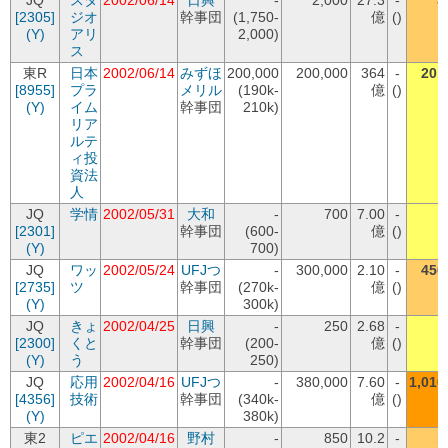
JQ
スタ
2002/06/14
日興
-
2,000
27.3
-
3
[2305]
ジオ
幹事団
(1,750-
億
()
(Y)
アリ
2,000)
ス
東R
日本
2002/06/14
みずほ
200,000
200,000
364
-
201
[8955]
プラ
メリル
(190k-
億
()
(Y)
イム
幹事団
210k)
リア
ルテ
ィ投
資法
人
JQ
学情
2002/05/31
大和
-
700
7.00
-
[2301]
幹事団
(600-
億
()
(Y)
700)
JQ
ワッ
2002/05/24
UFJつ
-
300,000
2.10
-
450
[2735]
ツ
幹事団
(270k-
億
()
(Y)
300k)
JQ
きょ
2002/04/25
日興
-
250
2.68
-
[2300]
くと
幹事団
(200-
億
()
(Y)
う
250)
JQ
応用
2002/04/16
UFJつ
-
380,000
7.60
-
1,010
[4356]
技術
幹事団
(340k-
億
()
(Y)
380k)
東2
ピエ
2002/04/16
野村
-
850
10.2
-
1