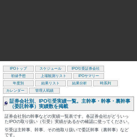
IPOトップ
スケジュール
IPO引受証券会社
初値予想
上場観測リスト
IPOサマリー
年度別
結果リスト
結果分析
時系列
カレンダー
管理人戦績
証券会社別、IPO引受実績一覧。主幹事・幹事・裏幹事
（委託幹事）実績数を掲載
証券会社別の幹事などの実績一覧表です。各証券会社がどういっ
たIPOの取り扱い（引受）実績があるかの確認に使ってください。
引受は主幹事、幹事、その他取り扱いで委託幹事（裏幹事）など
です。