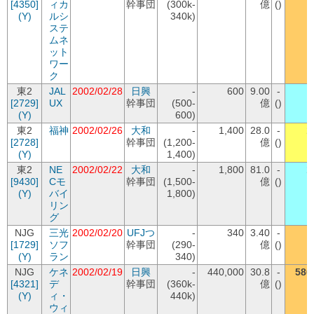
[4350]
ィカ
幹事団
(300k-
億
()
(Y)
ルシ
340k)
ステ
ムネ
ット
ワー
ク
東2
JAL
2002/02/28
日興
-
600
9.00
-
[2729]
UX
幹事団
(500-
億
()
(Y)
600)
東2
福神
2002/02/26
大和
-
1,400
28.0
-
1
[2728]
幹事団
(1,200-
億
()
(Y)
1,400)
東2
NE
2002/02/22
大和
-
1,800
81.0
-
1
[9430]
Cモ
幹事団
(1,500-
億
()
(Y)
バイ
1,800)
リン
グ
NJG
三光
2002/02/20
UFJつ
-
340
3.40
-
[1729]
ソフ
幹事団
(290-
億
()
(Y)
ラン
340)
NJG
ケネ
2002/02/19
日興
-
440,000
30.8
-
580
[4321]
デ
幹事団
(360k-
億
()
(Y)
ィ・
440k)
ウィ