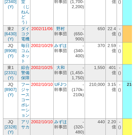
[2340]
堂
幹事団
(1,700-
億
()
(Y)
（じ
2,200)
ねん
ど
う）
東2
ダイ
2002/11/06
野村
-
650
22.4
-
[6430]
コク
幹事団
(650-
億
()
(Y)
電機
900)
JQ
毎日
2002/10/29
みずほ
-
370
2.59
-
[8908]
コム
幹事団
(340-
億
()
(Y)
ネッ
400)
ト
東1
綜合
2002/10/25
大和
-
1,550
401
-
1
[2331]
警備
幹事団
(1,450-
億
()
(Y)
保障
1,750)
JQ
フー
2002/10/10
UFJつ
-
210,000
3.15
-
210
[8907]
ジャ
幹事団
(170k-
億
()
(Y)
ース
210k)
コー
ポレ
ーシ
ョン
JQ
アリ
2002/10/10
みずほ
-
440
2.20
-
[2328]
サカ
幹事団
(320-
億
()
(Y)
480)