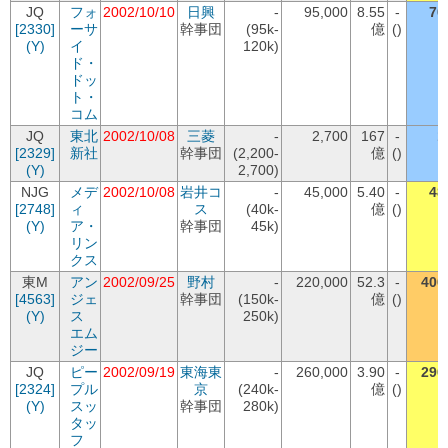
JQ
フォ
2002/10/10
日興
-
95,000
8.55
-
70
[2330]
ーサ
幹事団
(95k-
億
()
(Y)
イ
120k)
ド・
ドッ
ト・
コム
JQ
東北
2002/10/08
三菱
-
2,700
167
-
1
[2329]
新社
幹事団
(2,200-
億
()
(Y)
2,700)
NJG
メデ
2002/10/08
岩井コ
-
45,000
5.40
-
48
[2748]
ィ
ス
(40k-
億
()
(Y)
ア・
幹事団
45k)
リン
クス
東M
アン
2002/09/25
野村
-
220,000
52.3
-
400
[4563]
ジェ
幹事団
(150k-
億
()
(Y)
ス
250k)
エム
ジー
JQ
ピー
2002/09/19
東海東
-
260,000
3.90
-
290
[2324]
プル
京
(240k-
億
()
(Y)
スッ
幹事団
280k)
タッ
フ