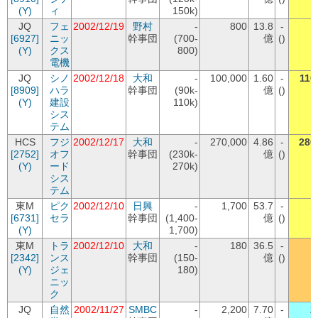
(Y)
ィ
150k)
JQ
フェ
2002/12/19
野村
-
800
13.8
-
[6927]
ニッ
幹事団
(700-
億
()
(Y)
クス
800)
電機
JQ
シノ
2002/12/18
大和
-
100,000
1.60
-
110
[8909]
ハラ
幹事団
(90k-
億
()
(Y)
建設
110k)
シス
テム
HCS
フジ
2002/12/17
大和
-
270,000
4.86
-
280
[2752]
オフ
幹事団
(230k-
億
()
(Y)
ード
270k)
シス
テム
東M
ピク
2002/12/10
日興
-
1,700
53.7
-
1
[6731]
セラ
幹事団
(1,400-
億
()
(Y)
1,700)
東M
トラ
2002/12/10
大和
-
180
36.5
-
[2342]
ンス
幹事団
(150-
億
()
(Y)
ジェ
180)
ニッ
ク
JQ
自然
2002/11/27
SMBC
-
2,200
7.70
-
2