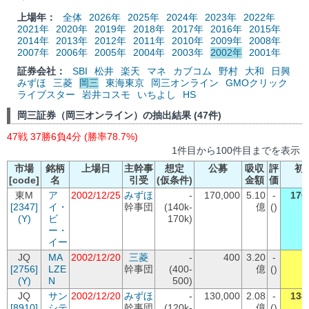
上場年：
全体
2026年
2025年
2024年
2023年
2022年
2021年
2020年
2019年
2018年
2017年
2016年
2015年
2014年
2013年
2012年
2011年
2010年
2009年
2008年
2007年
2006年
2005年
2004年
2003年
2002年
2001年
証券会社：
SBI
松井
楽天
マネ
カブコム
野村
大和
日興
みずほ
三菱
岡三
東海東京
岡三オンライン
GMOクリック
ライブスター
岩井コスモ
いちよし
HS
岡三証券（岡三オンライン）の抽出結果 (47件)
47戦 37勝6負4分 (勝率78.7%)
1件目から100件目までを表示
市場
銘柄
上場日
主幹事
想定
公募
吸収
評
初
[code]
名
引受
(仮条件)
金額
価
東M
ア
2002/12/25
みずほ
-
170,000
5.10
-
170
[2347]
イ・
幹事団
(140k-
億
()
(Y)
ビ
170k)
ー・
イー
JQ
MA
2002/12/20
三菱
-
400
3.20
-
[2756]
LZE
幹事団
(400-
億
()
(Y)
N
500)
JQ
サン
2002/12/20
みずほ
-
130,000
2.08
-
138
[8910]
シテ
幹事団
(120k-
億
()