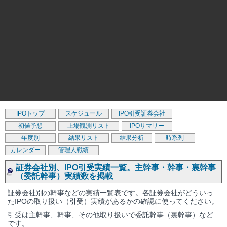
IPOトップ
スケジュール
IPO引受証券会社
初値予想
上場観測リスト
IPOサマリー
年度別
結果リスト
結果分析
時系列
カレンダー
管理人戦績
証券会社別、IPO引受実績一覧。主幹事・幹事・裏幹事
（委託幹事）実績数を掲載
証券会社別の幹事などの実績一覧表です。各証券会社がどういっ
たIPOの取り扱い（引受）実績があるかの確認に使ってください。
引受は主幹事、幹事、その他取り扱いで委託幹事（裏幹事）など
です。