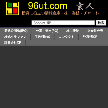
新規公開株(IPO)
公募・売出(PO)
株主優待
立会外分売
株式クラファン
手数料比較
コンタクト
FX業者CP
証券会社CP