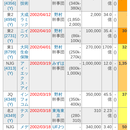
[4356]
技術
幹事団
(340k-
億
()
(Y)
380k)
東2
大成
2002/04/12
野村
-
2,000
34.0
-
3
[4994]
ラミ
幹事団
(1,850-
億
()
(Y)
ック
2,000)
東2
ニイ
2002/04/10
野村
-
100,000
35.4
-
300
[2731]
ウス
幹事団
(86k-
億
()
(Y)
100k)
東1
大同
2002/04/01
野村
-
270,000
1709
-
320
[8799]
生命
幹事団
(250k-
億
()
(Y)
保険
270k)
NJG
ア
2002/03/19
みずほ
-
1,000,000
12.0
-
1,350
[4313]
イ・
幹事団
(800k-
億
()
(Y)
エッ
1,000k)
ク
ス・
アイ
JQ
イン
2002/03/19
野村
-
350,000
45.5
-
370
[4348]
フォ
幹事団
(350k-
億
()
(Y)
コム
400k)
名2
テス
2002/03/18
東海東
-
310
2.23
-
[4349]
ク
京
(280-
億
()
(Y)
幹事団
310)
NJG
メデ
2002/03/18
UFJつ
-
340,000
3.40
-
500