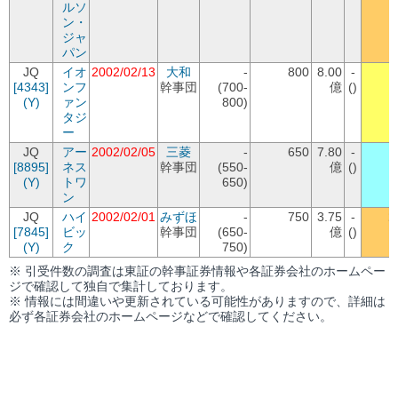
ルソ
ン・
ジャ
パン
JQ
イオ
2002/02/13
大和
-
800
8.00
-
[4343]
ンフ
幹事団
(700-
億
()
(Y)
ァン
800)
タジ
ー
JQ
アー
2002/02/05
三菱
-
650
7.80
-
[8895]
ネス
幹事団
(550-
億
()
(Y)
トワ
650)
ン
JQ
ハイ
2002/02/01
みずほ
-
750
3.75
-
1
[7845]
ビッ
幹事団
(650-
億
()
(Y)
ク
750)
※ 引受件数の調査は東証の幹事証券情報や各証券会社のホームペー
ジで確認して独自で集計しております。
※ 情報には間違いや更新されている可能性がありますので、詳細は
必ず各証券会社のホームページなどで確認してください。