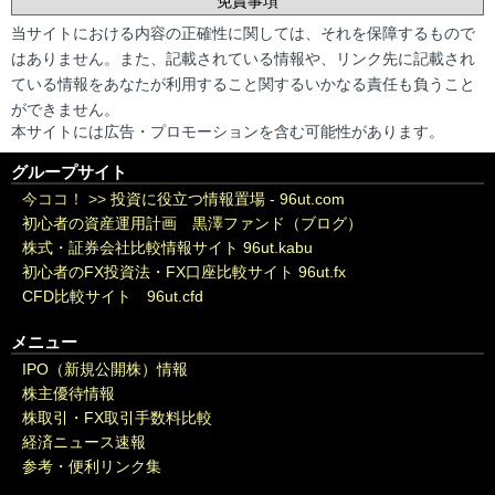
免責事項
当サイトにおける内容の正確性に関しては、それを保障するもので
はありません。また、記載されている情報や、リンク先に記載され
ている情報をあなたが利用すること関するいかなる責任も負うこと
ができません。
本サイトには広告・プロモーションを含む可能性があります。
グループサイト
今ココ！ >>
投資に役立つ情報置場 - 96ut.com
初心者の資産運用計画 黒澤ファンド（ブログ）
株式・証券会社比較情報サイト 96ut.kabu
初心者のFX投資法・FX口座比較サイト 96ut.fx
CFD比較サイト 96ut.cfd
メニュー
IPO（新規公開株）情報
株主優待情報
株取引・FX取引手数料比較
経済ニュース速報
参考・便利リンク集