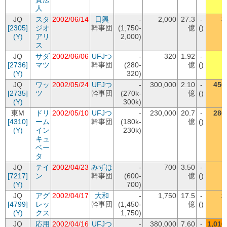
人
JQ
スタ
2002/06/14
日興
-
2,000
27.3
-
3
[2305]
ジオ
幹事団
(1,750-
億
()
(Y)
アリ
2,000)
ス
JQ
サダ
2002/06/06
UFJつ
-
320
1.92
-
[2736]
マツ
幹事団
(280-
億
()
(Y)
320)
JQ
ワッ
2002/05/24
UFJつ
-
300,000
2.10
-
450
[2735]
ツ
幹事団
(270k-
億
()
(Y)
300k)
東M
ドリ
2002/05/10
UFJつ
-
230,000
20.7
-
280
[4310]
ーム
幹事団
(180k-
億
()
(Y)
イン
230k)
キュ
ベー
タ
JQ
テイ
2002/04/23
みずほ
-
700
3.50
-
[7217]
ン
幹事団
(600-
億
()
(Y)
700)
JQ
アグ
2002/04/17
大和
-
1,750
17.5
-
2
[4799]
レッ
幹事団
(1,450-
億
()
(Y)
クス
1,750)
JQ
応用
2002/04/16
UFJつ
-
380,000
7.60
-
1,010