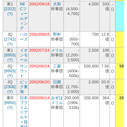
東1
NE
2002/09/18
大和
-
4,500
333
-
4
[2322]
Cフ
幹事団
(4,500-
億
()
(Y)
ィー
4,700)
ルデ
ィン
グ
JQ
ハロ
2002/09/03
野村
-
700
12.8
-
[2742]
ーズ
幹事団
(650-
億
()
(Y)
700)
東1
イオ
2002/07/24
メリル
-
2,500
108
-
2
[8905]
ンモ
幹事団
(2,200-
億
()
(Y)
ール
2,500)
JQ
サン
2002/06/24
三菱
-
500,000
7.50
-
580
[8903]
ウッ
幹事団
(400k-
億
()
(Y)
ド
500k)
JQ
ビッ
2002/06/20
日興
-
2,000
20.0
-
2
[2306]
ク東
幹事団
(1,750-
億
()
(Y)
海
2,000)
東R
日本
2002/06/14
みずほ
200,000
200,000
364
-
201
[8955]
プラ
メリル
(190k-
億
()
(Y)
イム
幹事団
210k)
リア
ルテ
ィ投
資法