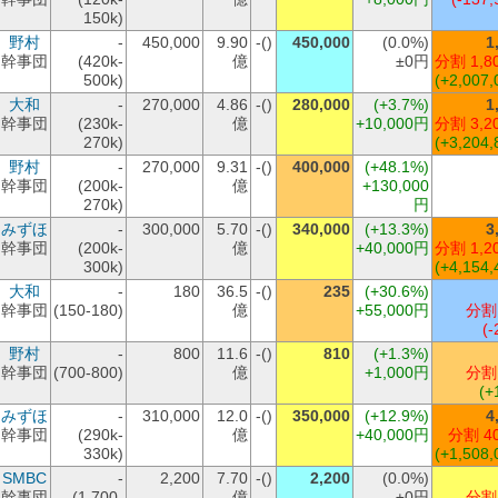
150k)
野村
-
450,000
9.90
-()
450,000
(0.0%)
1
幹事団
(420k-
億
±0円
分割 1,8
500k)
(+2,007,
大和
-
270,000
4.86
-()
280,000
(+3.7%)
1
幹事団
(230k-
億
+10,000円
分割 3,2
270k)
(+3,204,
野村
-
270,000
9.31
-()
400,000
(+48.1%)
幹事団
(200k-
億
+130,000
270k)
円
みずほ
-
300,000
5.70
-()
340,000
(+13.3%)
3
幹事団
(200k-
億
+40,000円
分割 1,2
300k)
(+4,154,
大和
-
180
36.5
-()
235
(+30.6%)
幹事団
(150-180)
億
+55,000円
分割
(-
野村
-
800
11.6
-()
810
(+1.3%)
幹事団
(700-800)
億
+1,000円
分割
(+
みずほ
-
310,000
12.0
-()
350,000
(+12.9%)
4
幹事団
(290k-
億
+40,000円
分割 4
330k)
(+1,508,
SMBC
-
2,200
7.70
-()
2,200
(0.0%)
幹事団
(1,700-
億
±0円
分割