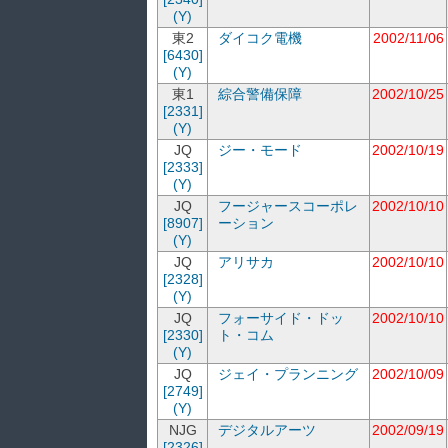
(Y)
東2
ダイコク電機
2002/11/06
[6430]
(Y)
東1
綜合警備保障
2002/10/25
[2331]
(Y)
JQ
ジー・モード
2002/10/19
[2333]
(Y)
JQ
フージャースコーポレ
2002/10/10
[8907]
ーション
(Y)
JQ
アリサカ
2002/10/10
[2328]
(Y)
JQ
フォーサイド・ドッ
2002/10/10
[2330]
ト・コム
(Y)
JQ
ジェイ・プランニング
2002/10/09
[2749]
(Y)
NJG
デジタルアーツ
2002/09/19
[2326]