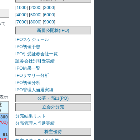
[
1000
] [
2000
] [
3000
]
[
4000
] [
5000
] [
6000
]
[
7000
] [
8000
] [
9000
]
って
新規公開株(IPO)
IPOスケジュール
IPO初値予想
IPO引受証券会社一覧
証券会社別引受実績
IPO結果一覧
IPOサマリー分析
IPO初値分析
IPO管理人当選実績
を表示
公募・売出(PO)
値
立会外分売
)
分売結果リスト
,300
700)
分売管理人当選実績
株主優待
61
939)