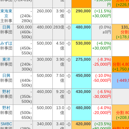
円
(+226,
東海東
-
260,000
3.90
-()
290,000
(+11.5%)
京
(240k-
億
+30,000円
主幹事
280k)
日興
500,000
480,000
283億
-()
480,000
(0.0%)
131
幹事団
(460k-
±0円
分割
500k)
(+178,
みずほ
-
500,000
4.50
-()
530,000
(+6.0%)
幹事団
(450k-
億
+30,000円
550k)
東洋
-
300,000
3.90
-()
275,000
(-8.3%)
幹事団
(240k-
億
-25,000円
分割 4,8
300k)
(+1,750,
日興
-
500,000
7.50
-()
450,000
(-10.0%)
幹事団
(440k-
億
-50,000円
(-449,
500k)
野村
-
460,000
9.20
-()
430,000
(-6.5%)
幹事団
(350k-
億
-30,000円
500k)
野村
-
500,000
13.0
-()
480,000
(-4.0%)
幹事団
(500k-
億
-20,000円
分割 8
650k)
(+208,
SMBC
-
340,000
3.40
-()
420,000
(+23.5%)
幹事団
(280k-
億
+80,000円
分割 2,0