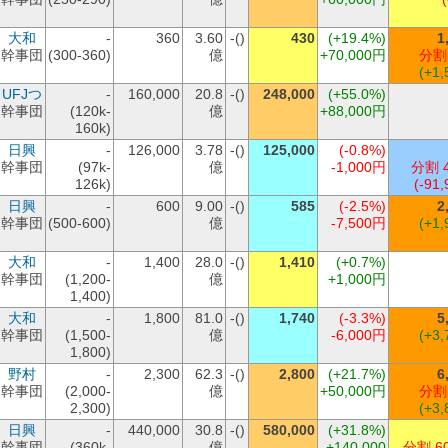
大和
-
360
3.60
-()
430
(+19.4%)
1
幹事団
(300-360)
億
+70,000円
分割
(+1,
UFJつ
-
160,000
20.8
-()
248,000
(+55.0%)
幹事団
(120k-
億
+88,000円
160k)
日興
-
126,000
3.78
-()
125,000
(-0.8%)
幹事団
(97k-
億
-1,000円
分割 
126k)
(-91,
日興
-
600
9.00
-()
585
(-2.5%)
2
幹事団
(500-600)
億
-7,500円
(+1,
大和
-
1,400
28.0
-()
1,410
(+0.7%)
幹事団
(1,200-
億
+1,000円
1,400)
大和
-
1,800
81.0
-()
1,740
(-3.3%)
5
幹事団
(1,500-
億
-6,000円
(+3,
1,800)
野村
-
2,300
62.3
-()
2,800
(+21.7%)
6
幹事団
(2,000-
億
+50,000円
分割
2,300)
(+3,
日興
-
440,000
30.8
-()
580,000
(+31.8%)
幹事団
(360k-
億
+140,000
分割 6