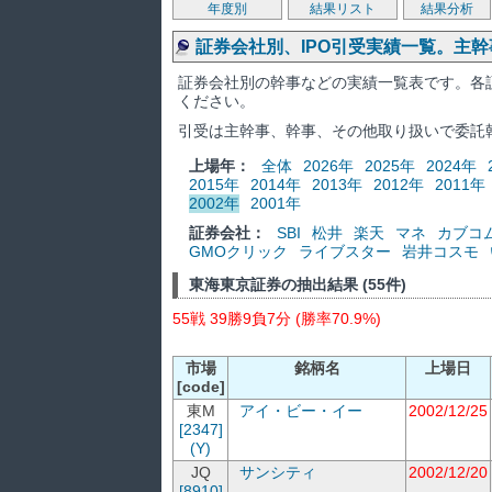
年度別
結果リスト
結果分析
証券会社別、IPO引受実績一覧。主
証券会社別の幹事などの実績一覧表です。各
ください。
引受は主幹事、幹事、その他取り扱いで委託
上場年：
全体
2026年
2025年
2024年
2015年
2014年
2013年
2012年
2011年
2002年
2001年
証券会社：
SBI
松井
楽天
マネ
カブコ
GMOクリック
ライブスター
岩井コスモ
東海東京証券の抽出結果 (55件)
55戦 39勝9負7分 (勝率70.9%)
市場
銘柄名
上場日
[code]
東M
アイ・ビー・イー
2002/12/25
[2347]
(Y)
JQ
サンシティ
2002/12/20
[8910]