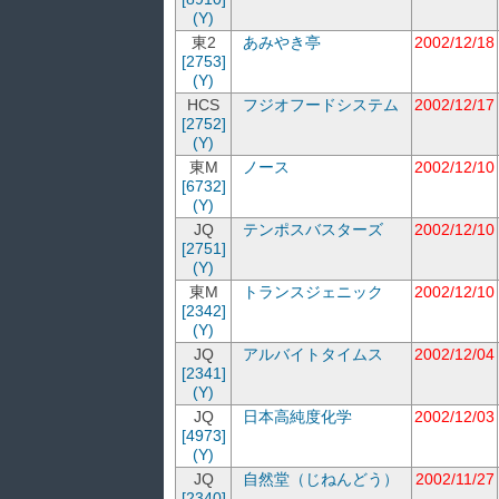
(Y)
東2
あみやき亭
2002/12/18
[2753]
(Y)
HCS
フジオフードシステム
2002/12/17
[2752]
(Y)
東M
ノース
2002/12/10
[6732]
(Y)
JQ
テンポスバスターズ
2002/12/10
[2751]
(Y)
東M
トランスジェニック
2002/12/10
[2342]
(Y)
JQ
アルバイトタイムス
2002/12/04
[2341]
(Y)
JQ
日本高純度化学
2002/12/03
[4973]
(Y)
JQ
自然堂（じねんどう）
2002/11/27
[2340]