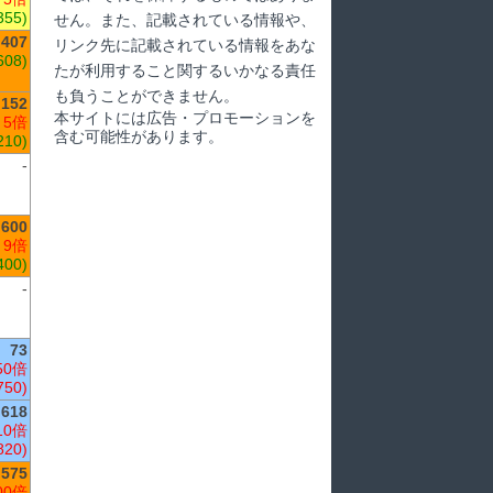
355)
せん。また、記載されている情報や、
,407
リンク先に記載されている情報をあな
608)
たが利用すること関するいかなる責任
も負うことができません。
,152
本サイトには広告・プロモーションを
 5倍
含む可能性があります。
210)
-
,600
 9倍
400)
-
73
50倍
750)
618
10倍
820)
,575
00倍