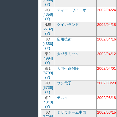
(Y)
JQ
ティー・ワイ・オー
2002/04/24
[4358]
(Y)
NJS
クインランド
2002/04/18
[2732]
(Y)
JQ
応用技術
2002/04/16
[4356]
(Y)
東2
大成ラミック
2002/04/12
[4994]
(Y)
東1
大同生命保険
2002/04/01
[8799]
(Y)
JQ
サン電子
2002/03/20
[6736]
(Y)
名2
テスク
2002/03/18
[4349]
(Y)
JQ
ミサワホーム中国
2002/03/15
[1728]