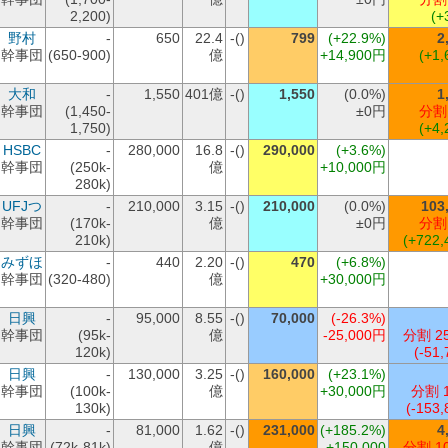
2,200)
(+
野村
-
650
22.4
-()
799
(+22.9%)
2
幹事団
(650-900)
億
+14,900円
(+1,
大和
-
1,550
401億
-()
1,550
(0.0%)
1
幹事団
(1,450-
±0円
分割
1,750)
(+4,
HSBC
-
280,000
16.8
-()
290,000
(+3.6%)
幹事団
(250k-
億
+10,000円
280k)
UFJつ
-
210,000
3.15
-()
210,000
(0.0%)
103
幹事団
(170k-
億
±0円
分割
210k)
(+722,
みずほ
-
440
2.20
-()
470
(+6.8%)
幹事団
(320-480)
億
+30,000円
日興
-
95,000
8.55
-()
70,000
(-26.3%)
幹事団
(95k-
億
-25,000円
分割 2
120k)
(-51,
日興
-
130,000
3.25
-()
160,000
(+23.1%)
幹事団
(100k-
億
+30,000円
分割 
130k)
(-153,
日興
-
81,000
1.62
-()
231,000
(+185.2%)
4
幹事団
(72k-81k)
億
+150,000
分割 1