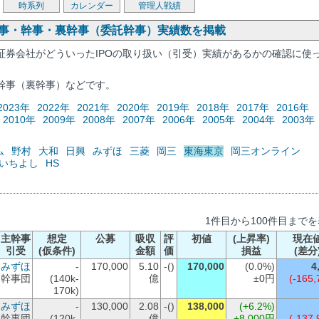
時系列
カレンダー
管理人戦績
幹事・幹事・裏幹事（委託幹事）実績数を掲載
証券会社がどういったIPOの取り扱い（引受）実績があるかの確認に使
幹事（裏幹事）などです。
2023年
2022年
2021年
2020年
2019年
2018年
2017年
2016年
2010年
2009年
2008年
2007年
2006年
2005年
2004年
2003年
ム
野村
大和
日興
みずほ
三菱
岡三
東海東京
岡三オンライン
いちよし
HS
1件目から100件目まで
主幹事
想定
公募
吸収
評
初値
(上昇率)
現在
引受
(仮条件)
金額
価
損益
(差分
みずほ
-
170,000
5.10
-()
170,000
(0.0%)
4
幹事団
(140k-
億
±0円
(-165,
170k)
みずほ
-
130,000
2.08
-()
138,000
(+6.2%)
幹事団
(120k-
億
+8,000円
(-137,