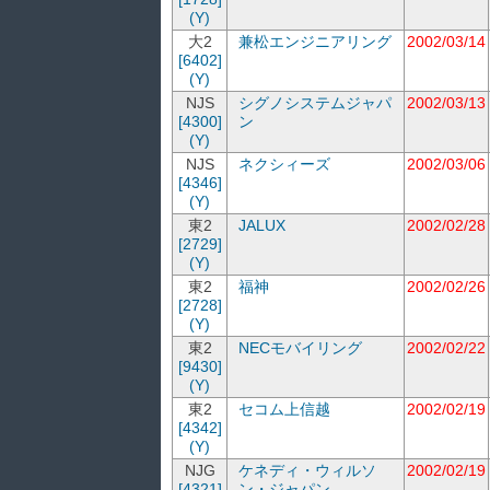
(Y)
大2
兼松エンジニアリング
2002/03/14
[6402]
(Y)
NJS
シグノシステムジャパ
2002/03/13
[4300]
ン
(Y)
NJS
ネクシィーズ
2002/03/06
[4346]
(Y)
東2
JALUX
2002/02/28
[2729]
(Y)
東2
福神
2002/02/26
[2728]
(Y)
東2
NECモバイリング
2002/02/22
[9430]
(Y)
東2
セコム上信越
2002/02/19
[4342]
(Y)
NJG
ケネディ・ウィルソ
2002/02/19
[4321]
ン・ジャパン