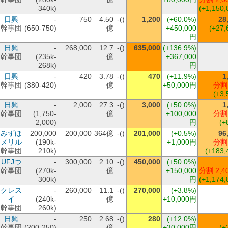
340k)
(+1,150,
日興
-
750
4.50
-()
1,200
(+60.0%)
28
幹事団
(650-750)
億
+450,000
(+27,
円
日興
-
268,000
12.7
-()
635,000
(+136.9%)
幹事団
(235k-
億
+367,000
268k)
円
日興
-
420
3.78
-()
470
(+11.9%)
1
幹事団
(380-420)
億
+50,000円
分割
(+3,
日興
-
2,000
27.3
-()
3,000
(+50.0%)
1
幹事団
(1,750-
億
+100,000
分割
2,000)
円
(+
みずほ
200,000
200,000
364億
-()
201,000
(+0.5%)
96
メリル
(190k-
+1,000円
分割
幹事団
210k)
(+183,
UFJつ
-
300,000
2.10
-()
450,000
(+50.0%)
幹事団
(270k-
億
+150,000
分割 2,4
300k)
円
(+1,174,
クレス
-
260,000
11.1
-()
270,000
(+3.8%)
イ
(240k-
億
+10,000円
幹事団
260k)
日興
-
250
2.68
-()
280
(+12.0%)
幹事団
(200-250)
億
+30,000円
(+