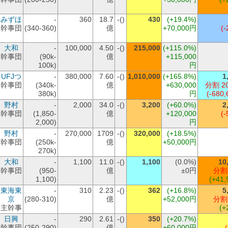
みずほ
-
360
18.7
-()
430
(+19.4%)
幹事団
(340-360)
億
+70,000円
(-
大和
-
100,000
4.50
-()
215,000
(+115.0%)
幹事団
(90k-
億
+115,000
100k)
円
UFJつ
-
380,000
7.60
-()
1,010,000
(+165.8%)
1
幹事団
(340k-
億
+630,000
分割 2
380k)
円
(-680,
野村
-
2,000
34.0
-()
3,200
(+60.0%)
2
幹事団
(1,850-
億
+120,000
(-
2,000)
円
野村
-
270,000
1709
-()
320,000
(+18.5%)
幹事団
(250k-
億
+50,000円
270k)
大和
-
1,100
11.0
-()
1,100
(0.0%)
10
幹事団
(950-
億
±0円
分割
1,100)
(+41,
東海東
-
310
2.23
-()
362
(+16.8%)
5
京
(280-310)
億
+52,000円
分割
主幹事
(+
日興
-
290
2.61
-()
350
(+20.7%)
幹事団
(250-290)
億
+60,000円