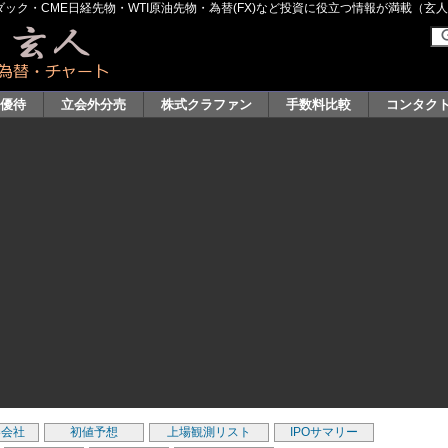
ク・CME日経先物・WTI原油先物・為替(FX)など投資に役立つ情報が満載（玄人グル
主優待
立会外分売
株式クラファン
手数料比較
コンタク
券会社
初値予想
上場観測リスト
IPOサマリー