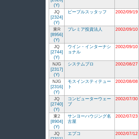
(Y)
JQ
ピープルスッタッフ
2002/09/19
[2324]
(Y)
東R
プレミア投資法人
2002/09/10
[8956]
(Y)
JQ
ウイン・インターナシ
2002/09/10
[2744]
ョナル
(Y)
NJG
システムプロ
2002/08/27
[2317]
(Y)
NJG
モスインスティテュー
2002/08/08
[2316]
ト
(Y)
JQ
コンピューターウェー
2002/07/30
[2740]
ブ
(Y)
東2
サンヨーハウジング名
2002/07/23
[8904]
古屋
(Y)
JQ
エプコ
2002/07/12
[2311]