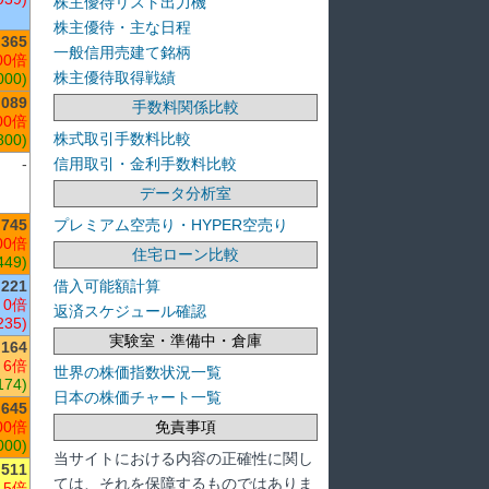
株主優待リスト出力機
株主優待・主な日程
,365
一般信用売建て銘柄
00倍
株主優待取得戦績
000)
,089
手数料関係比較
00倍
株式取引手数料比較
800)
信用取引・金利手数料比較
-
データ分析室
プレミアム空売り・HYPER空売り
,745
00倍
住宅ローン比較
449)
借入可能額計算
221
 0倍
返済スケジュール確認
235)
実験室・準備中・倉庫
164
 6倍
世界の株価指数状況一覧
174)
日本の株価チャート一覧
,645
免責事項
00倍
000)
当サイトにおける内容の正確性に関し
511
ては、それを保障するものではありま
 5倍