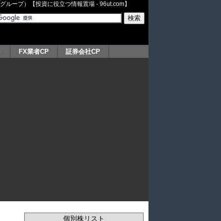
ープ）【投資に役立つ情報置場 - 96ut.com】
ト
FX業者CP
証券会社CP
個別株リスト