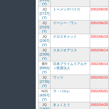
(Y)
JQ
トーメンデバイス
2002/06/26
[2737]
(Y)
JQ
イーシー・ワン
2002/06/25
[2310]
(Y)
JQ
クロスキャット
2002/06/18
[2307]
(Y)
JQ
スタジオアリス
2002/06/14
[2305]
(Y)
東R
日本プライムリアルテ
2002/06/14
[8955]
ィ投資法人
(Y)
JQ
ワッツ
2002/05/24
[2735]
(Y)
NJS
ラ・パルレ
2002/05/01
[4357]
(Y)
JQ
きょくとう
2002/04/25
[2300]