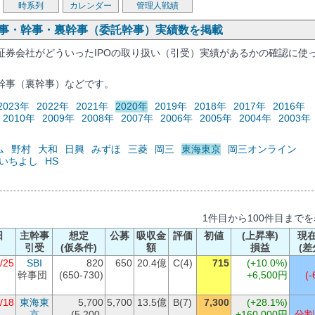
時系列
カレンダー
管理人戦績
幹事・幹事・裏幹事（委託幹事）実績数を掲載
証券会社がどういったIPOの取り扱い（引受）実績があるかの確認に使
幹事（裏幹事）などです。
2023年
2022年
2021年
2020年
2019年
2018年
2017年
2016年
2010年
2009年
2008年
2007年
2006年
2005年
2004年
2003年
ム
野村
大和
日興
みずほ
三菱
岡三
東海東京
岡三オンライン
いちよし
HS
1件目から100件目まで
日
主幹事
想定
公募
吸収金
評価
初値
(上昇率)
現
引受
(仮条件)
額
損益
(差
/25
SBI
820
650
20.4億
C(4)
715
(+10.0%)
幹事団
(650-730)
+6,500円
(-
/18
東海東
5,700
5,700
13.5億
B(7)
7,300
(+28.1%)
京
(5,200-
+160,000円
分割