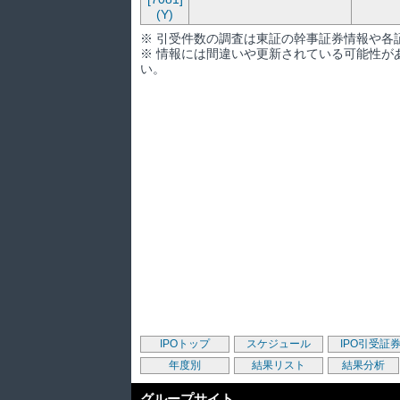
(Y)
※ 引受件数の調査は東証の幹事証券情報や各
※ 情報には間違いや更新されている可能性が
い。
IPOトップ
スケジュール
IPO引受証
年度別
結果リスト
結果分析
グループサイト