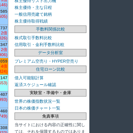
株主優待リスト出力機
146)
株主優待・主な日程
585
一般信用売建て銘柄
605)
株主優待取得戦績
737
手数料関係比較
 2倍
株式取引手数料比較
026)
信用取引・金利手数料比較
347
 2倍
データ分析室
906)
プレミアム空売り・HYPER空売り
,059
 4倍
住宅ローン比較
324)
借入可能額計算
,147
653)
返済スケジュール確認
実験室・準備中・倉庫
407
993)
世界の株価指数状況一覧
日本の株価チャート一覧
460
免責事項
749)
当サイトにおける内容の正確性に関し
308
ては、それを保障するものではありま
222)