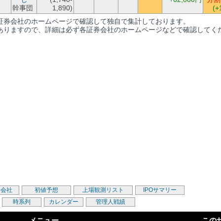
幹事団
1,890)
(+
証券会社のホームページで確認して独自で集計しております。
ありますので、詳細は必ず各証券会社のホームページなどで確認してく
券会社
初値予想
上場観測リスト
IPOサマリー
時系列
カレンダー
管理人戦績
メニュー
この