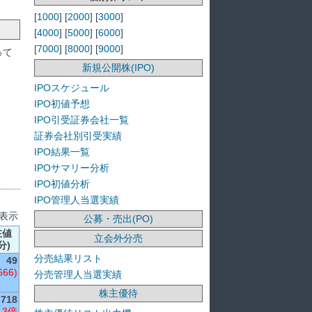
[
1000
] [
2000
] [
3000
]
[
4000
] [
5000
] [
6000
]
[
7000
] [
8000
] [
9000
]
って
新規公開株(IPO)
IPOスケジュール
IPO初値予想
IPO引受証券会社一覧
証券会社別引受実績
IPO結果一覧
IPOサマリー分析
IPO初値分析
IPO管理人当選実績
を表示
公募・売出(PO)
在値
立会外分売
分)
分売結果リスト
49
666)
分売管理人当選実績
株主優待
718
 3倍