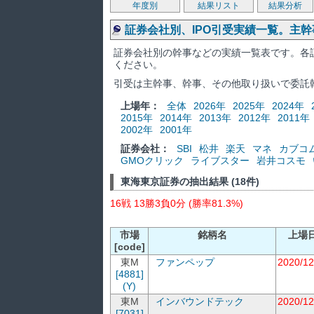
年度別
結果リスト
結果分析
証券会社別、IPO引受実績一覧。主
証券会社別の幹事などの実績一覧表です。各
ください。
引受は主幹事、幹事、その他取り扱いで委託
上場年：
全体
2026年
2025年
2024年
2015年
2014年
2013年
2012年
2011年
2002年
2001年
証券会社：
SBI
松井
楽天
マネ
カブコ
GMOクリック
ライブスター
岩井コスモ
東海東京証券の抽出結果 (18件)
16戦 13勝3負0分 (勝率81.3%)
市場
銘柄名
上場
[code]
東M
ファンペップ
2020/12
[4881]
(Y)
東M
インバウンドテック
2020/12
[7031]