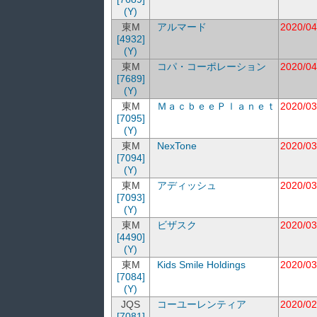
(Y)
東M
アルマード
2020/04
[4932]
(Y)
東M
コパ・コーポレーション
2020/04
[7689]
(Y)
東M
ＭａｃｂｅｅＰｌａｎｅｔ
2020/03
[7095]
(Y)
東M
NexTone
2020/03
[7094]
(Y)
東M
アディッシュ
2020/03
[7093]
(Y)
東M
ビザスク
2020/03
[4490]
(Y)
東M
Kids Smile Holdings
2020/03
[7084]
(Y)
JQS
コーユーレンティア
2020/02
[7081]