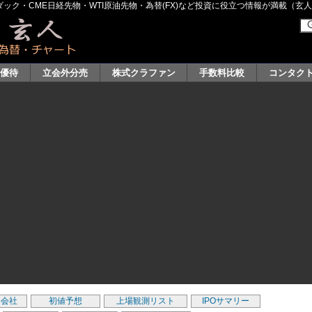
ク・CME日経先物・WTI原油先物・為替(FX)など投資に役立つ情報が満載（玄人グル
主優待
立会外分売
株式クラファン
手数料比較
コンタク
券会社
初値予想
上場観測リスト
IPOサマリー