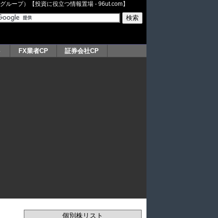
ープ）【投資に役立つ情報置場 - 96ut.com】
ト
FX業者CP
証券会社CP
個別株リスト