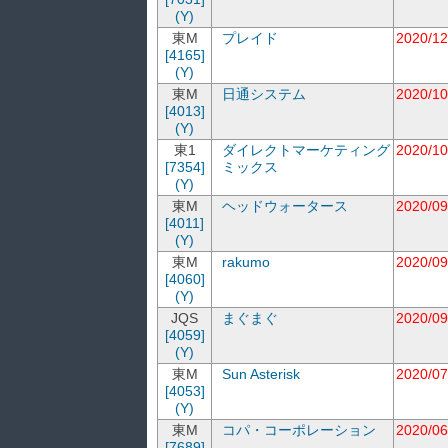
(Y)
東M
プレイド
2020/12
[4165]
(Y)
東M
日通システム
2020/10
[4013]
(Y)
東1
ダイレクトマーケティング
2020/10
[7354]
ミックス
(Y)
東M
ヘッドウォータース
2020/09
[4011]
(Y)
東M
rakumo
2020/09
[4060]
(Y)
JQS
まぐまぐ
2020/09
[4059]
(Y)
東M
Sun Asterisk
2020/07
[4053]
(Y)
東M
コパ・コーポレーション
2020/06
[7689]