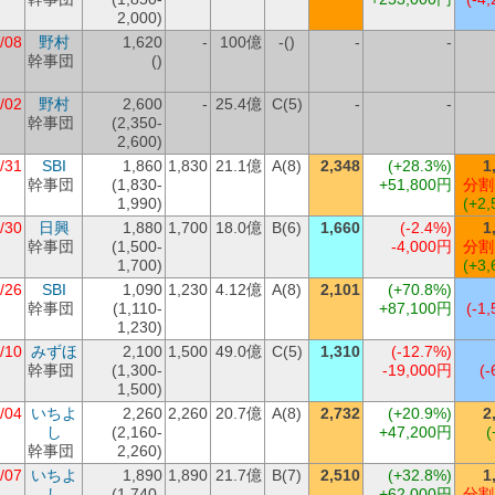
2,000)
/08
野村
1,620
-
100億
-()
-
-
幹事団
()
/02
野村
2,600
-
25.4億
C(5)
-
-
幹事団
(2,350-
2,600)
/31
SBI
1,860
1,830
21.1億
A(8)
2,348
(+28.3%)
1
幹事団
(1,830-
+51,800円
分割
1,990)
(+2,
/30
日興
1,880
1,700
18.0億
B(6)
1,660
(-2.4%)
1
幹事団
(1,500-
-4,000円
分割
1,700)
(+3,
/26
SBI
1,090
1,230
4.12億
A(8)
2,101
(+70.8%)
幹事団
(1,110-
+87,100円
(-1,
1,230)
/10
みずほ
2,100
1,500
49.0億
C(5)
1,310
(-12.7%)
幹事団
(1,300-
-19,000円
(-
1,500)
/04
いちよ
2,260
2,260
20.7億
A(8)
2,732
(+20.9%)
2
し
(2,160-
+47,200円
(
幹事団
2,260)
/07
いちよ
1,890
1,890
21.7億
B(7)
2,510
(+32.8%)
1
し
(1,740-
+62,000円
分割