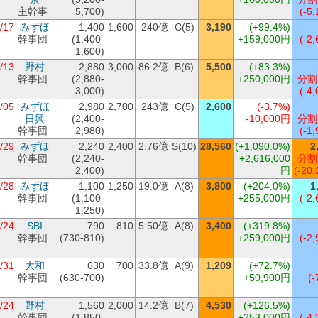
主幹事
5,700)
(-5,
/17
みずほ
1,400
1,600
240億
C(5)
3,190
(+99.4%)
幹事団
(1,400-
+159,000円
(-2,
1,600)
/13
野村
2,880
3,000
86.2億
B(6)
5,500
(+83.3%)
幹事団
(2,880-
+250,000円
分割
3,000)
(-4,
/05
みずほ
2,980
2,700
243億
C(5)
2,600
(-3.7%)
日興
(2,400-
-10,000円
分割
幹事団
2,980)
(-1,
/29
みずほ
2,240
2,400
2.76億
S(10)
28,560
(+1,090.0%)
2
幹事団
(2,240-
+2,616,000
分割
2,400)
円
(-20,
/28
みずほ
1,100
1,250
19.0億
A(8)
3,800
(+204.0%)
1
幹事団
(1,100-
+255,000円
(-2,
1,250)
/24
SBI
790
810
5.50億
A(8)
3,400
(+319.8%)
幹事団
(730-810)
+259,000円
(-2,
/31
大和
630
700
33.8億
A(9)
1,209
(+72.7%)
幹事団
(630-700)
+50,900円
(-
/24
野村
1,560
2,000
14.2億
B(7)
4,530
(+126.5%)
幹事団
(1,850-
+253,000円
(-4,