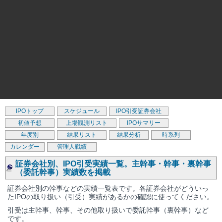
IPOトップ
スケジュール
IPO引受証券会社
初値予想
上場観測リスト
IPOサマリー
年度別
結果リスト
結果分析
時系列
カレンダー
管理人戦績
証券会社別、IPO引受実績一覧。主幹事・幹事・裏幹事
（委託幹事）実績数を掲載
証券会社別の幹事などの実績一覧表です。各証券会社がどういっ
たIPOの取り扱い（引受）実績があるかの確認に使ってください。
引受は主幹事、幹事、その他取り扱いで委託幹事（裏幹事）など
です。