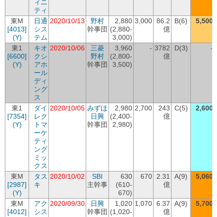
ィニ
ティ
東M
日通
2020/10/13
野村
2,880
3,000
86.2
B(6)
5,500
[4013]
シス
幹事団
(2,880-
億
(Y)
テム
3,000)
東1
キオ
2020/10/06
三菱
3,960
-
3782
D(3)
-
[6600]
クシ
野村
(2,800-
億
(Y)
アホ
幹事団
3,500)
ール
ディ
ング
ス
東1
ダイ
2020/10/05
みずほ
2,980
2,700
243
C(5)
2,600
[7354]
レク
日興
(2,400-
億
(Y)
トマ
幹事団
2,980)
ーケ
ティ
ング
ミッ
クス
東M
タス
2020/10/02
SBI
630
670
2.31
A(9)
5,060
[2987]
キ
主幹事
(610-
億
(Y)
670)
東M
アク
2020/09/30
日興
1,020
1,070
6.37
A(9)
5,700
[4012]
シス
幹事団
(1,020-
億