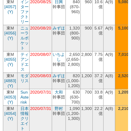
東M
イン
2020/08/25
日興
840
960
10.6
A(9)
5,080
[4057]
ター
幹事団
(870-
億
(Y)
ファ
960)
クト
リー
東M
ニュ
2020/08/20
みずほ
1,320
900
5.67
A(9)
5,100
[4056]
ーラ
幹事団
(800-
億
(Y)
ルポ
900)
ケッ
ト
東M
ティ
2020/08/07
いちよ
2,650
2,800
7.75
A(9)
7,010
[4055]
アン
し
(2,650-
億
(Y)
ドエ
幹事団
2,800)
ス
東M
モダ
2020/08/03
みずほ
820
1,200
37.2
A(8)
2,520
[4883]
リス
幹事団
(1,000-
億
(Y)
1,200)
東M
Sun
2020/07/31
大和
630
700
33.8
A(9)
1,209
[4053]
Aste
幹事団
(630-
億
(Y)
risk
700)
東M
日本
2020/07/31
野村
1,090
1,300
22.2
A(8)
2,210
[4054]
情報
幹事団
(1,200-
億
(Y)
クリ
1,300)
エイ
ト