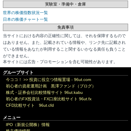
実験室・準備中・倉庫
世界の株価指数状況一覧
日本の株価チャート一覧
免責事項
当サイトにおける内容の正確性に関しては、それを保障するもので
はありません。また、記載されている情報や、リンク先に記載され
ている情報をあなたが利用すること関するいかなる責任も負うこと
ができません。
本サイトには広告・プロモーションを含む可能性があります。
グループサイト
今ココ！ >>
投資に役立つ情報置場 - 96ut.com
初心者の資産運用計画 黒澤ファンド（ブログ）
株式・証券会社比較情報サイト 96ut.kabu
初心者のFX投資法・FX口座比較サイト 96ut.fx
CFD比較サイト 96ut.cfd
メニュー
IPO（新規公開株）情報