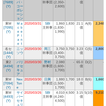
[7689]
パ・
幹事団
(2,350-
億
(Y)
コー
2,600)
ポレ
ーシ
ョン
東M
Ｍａ
2020/03/31
SBI
1,860
1,830
21.1
A(8)
2,348
[7095]
ｃｂ
主幹事
(1,830-
億
(Y)
ｅｅ
1,990)
Ｐｌ
ａｎ
ｅｔ
名セ
ニッ
2020/03/30
岡三
3,750
3,750
3.23
C(5)
2,800
[1444]
ソウ
幹事団
(3,400-
億
(Y)
3,750)
東2
バリ
2020/03/30
野村
2,080
-
65.0
D(2)
-
[4494]
オセ
幹事団
(1,600-
億
(Y)
キュ
1,700)
ア
東M
Nex
2020/03/30
日興
1,880
1,700
18.0
B(6)
1,660
[7094]
Ton
幹事団
(1,500-
億
(Y)
e
1,700)
東M
サイ
2020/03/26
SBI
4,010
4,500
3.15
S(10)
9,210
[4493]
バー
主幹事
(4,240-
億
(Y)
セキ
4,500)
ュリ