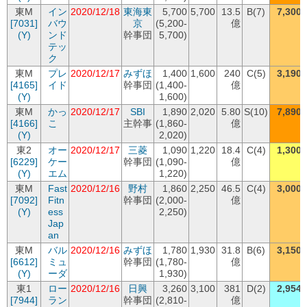
東M
イン
2020/12/18
東海東
5,700
5,700
13.5
B(7)
7,300
[7031]
バウ
京
(5,200-
億
(Y)
ンド
幹事団
5,700)
テッ
ク
東M
プレ
2020/12/17
みずほ
1,400
1,600
240
C(5)
3,190
[4165]
イド
幹事団
(1,400-
億
(Y)
1,600)
東M
かっ
2020/12/17
SBI
1,890
2,020
5.80
S(10)
7,890
[4166]
こ
主幹事
(1,860-
億
(Y)
2,020)
東2
オー
2020/12/17
三菱
1,090
1,220
18.4
C(4)
1,300
[6229]
ケー
幹事団
(1,090-
億
(Y)
エム
1,220)
東M
Fast
2020/12/16
野村
1,860
2,250
46.5
C(4)
3,000
[7092]
Fitn
幹事団
(2,000-
億
(Y)
ess
2,250)
Jap
an
東M
バル
2020/12/16
みずほ
1,780
1,930
31.8
B(6)
3,150
[6612]
ミュ
幹事団
(1,780-
億
(Y)
ーダ
1,930)
東1
ロー
2020/12/16
日興
3,260
3,100
381
D(2)
2,954
[7944]
ラン
幹事団
(2,810-
億