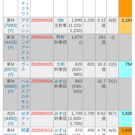
ティ
クラ
ウド
東M
アデ
2020/03/26
SBI
1,090
1,230
4.12
A(8)
2,101
[7093]
ィッ
主幹事
(1,110-
億
(Y)
シュ
1,230)
東未
ウイ
2020/03/26
野村
1,670
-
281
-()
-
[4432]
ング
幹事団
()
億
(Y)
アー
ク１
ｓｔ
東M
ヴィ
2020/03/25
大和
820
820
18.3
C(5)
754
[5071]
ス
幹事団
(820-
億
(Y)
900)
東M
ペル
2020/03/24
みずほ
960
-
32.7
D(2)
-
[4882]
セウ
幹事団
(540-
億
(Y)
スプ
600)
ロテ
オミ
クス
JQS
ゼネ
2020/03/19
みずほ
1,700
1,700
8.62
B(7)
1,620
[4492]
テッ
幹事団
(1,600-
億
(Y)
ク
1,700)
東M
関通
2020/03/19
みずほ
470
490
4.78
A(8)
1,032