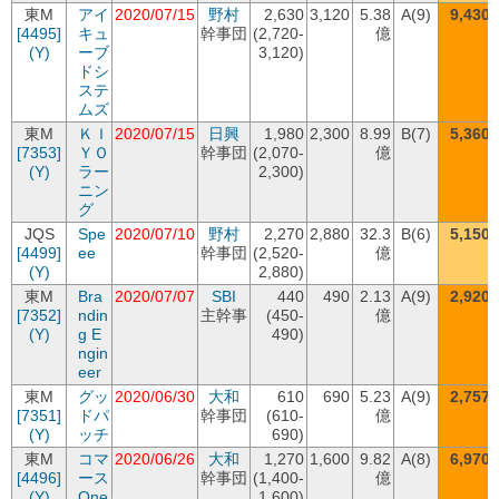
東M
アイ
2020/07/15
野村
2,630
3,120
5.38
A(9)
9,430
[4495]
キュ
幹事団
(2,720-
億
(Y)
ーブ
3,120)
ドシ
ステ
ムズ
東M
ＫＩ
2020/07/15
日興
1,980
2,300
8.99
B(7)
5,360
[7353]
ＹＯ
幹事団
(2,070-
億
(Y)
ラー
2,300)
ニン
グ
JQS
Spe
2020/07/10
野村
2,270
2,880
32.3
B(6)
5,150
[4499]
ee
幹事団
(2,520-
億
(Y)
2,880)
東M
Bra
2020/07/07
SBI
440
490
2.13
A(9)
2,920
[7352]
ndin
主幹事
(450-
億
(Y)
g E
490)
ngin
eer
東M
グッ
2020/06/30
大和
610
690
5.23
A(9)
2,757
[7351]
ドパ
幹事団
(610-
億
(Y)
ッチ
690)
東M
コマ
2020/06/26
大和
1,270
1,600
9.82
A(8)
6,970
[4496]
ース
幹事団
(1,400-
億
(Y)
One
1,600)