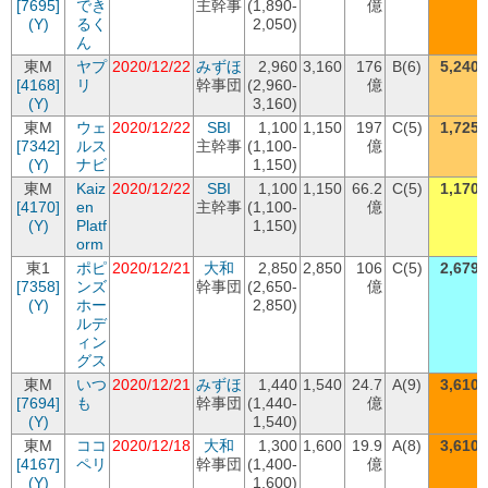
[7695]
でき
主幹事
(1,890-
億
(Y)
るく
2,050)
ん
東M
ヤプ
2020/12/22
みずほ
2,960
3,160
176
B(6)
5,240
[4168]
リ
幹事団
(2,960-
億
(Y)
3,160)
東M
ウェ
2020/12/22
SBI
1,100
1,150
197
C(5)
1,725
[7342]
ルス
主幹事
(1,100-
億
(Y)
ナビ
1,150)
東M
Kaiz
2020/12/22
SBI
1,100
1,150
66.2
C(5)
1,170
[4170]
en
主幹事
(1,100-
億
(Y)
Platf
1,150)
orm
東1
ポピ
2020/12/21
大和
2,850
2,850
106
C(5)
2,679
[7358]
ンズ
幹事団
(2,650-
億
(Y)
ホー
2,850)
ルデ
ィン
グス
東M
いつ
2020/12/21
みずほ
1,440
1,540
24.7
A(9)
3,610
[7694]
も
幹事団
(1,440-
億
(Y)
1,540)
東M
ココ
2020/12/18
大和
1,300
1,600
19.9
A(8)
3,610
[4167]
ペリ
幹事団
(1,400-
億
(Y)
1,600)