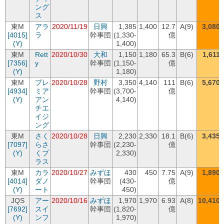
ング
ス
東M
アラ
2020/11/19
日興
1,385
1,400
12.7
A(9)
3,080
[4015]
ラ
幹事団
(1,330-
億
(Y)
1,400)
東M
Rett
2020/10/30
大和
1,150
1,180
65.3
B(6)
1,611
[7356]
y
幹事団
(1,150-
億
(Y)
1,180)
東M
プレ
2020/10/28
野村
3,350
4,140
111
B(6)
5,670
[4934]
ミア
幹事団
(3,700-
億
(Y)
アン
4,140)
チエ
イジ
ング
東M
さく
2020/10/28
日興
2,230
2,330
18.1
B(6)
3,435
[7097]
らさ
幹事団
(2,230-
億
(Y)
くプ
2,330)
ラス
東M
カラ
2020/10/27
みずほ
430
450
7.75
A(9)
1,890
[4014]
ダノ
幹事団
(430-
億
(Y)
ート
450)
JQS
アー
2020/10/16
みずほ
1,970
1,970
6.93
A(8)
10,410
[7692]
スイ
幹事団
(1,820-
億
(Y)
ンフ
1,970)