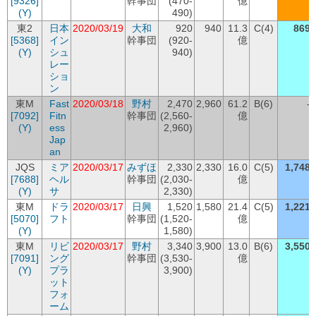
[9326]
幹事団
(470-
億
(Y)
490)
東2
日本
2020/03/19
大和
920
940
11.3
C(4)
869
[5368]
イン
幹事団
(920-
億
(Y)
シュ
940)
レー
ショ
ン
東M
Fast
2020/03/18
野村
2,470
2,960
61.2
B(6)
-
[7092]
Fitn
幹事団
(2,560-
億
(Y)
ess
2,960)
Jap
an
JQS
ミア
2020/03/17
みずほ
2,330
2,330
16.0
C(5)
1,748
[7688]
ヘル
幹事団
(2,030-
億
(Y)
サ
2,330)
東M
ドラ
2020/03/17
日興
1,520
1,580
21.4
C(5)
1,221
[5070]
フト
幹事団
(1,520-
億
(Y)
1,580)
東M
リビ
2020/03/17
野村
3,340
3,900
13.0
B(6)
3,550
[7091]
ング
幹事団
(3,530-
億
(Y)
プラ
3,900)
ット
フォ
ーム