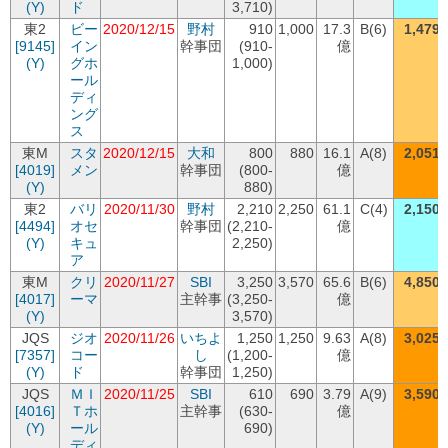
(Y)
ド
3,710)
東2
ビー
2020/12/15
野村
910
1,000
17.3
B(6)
1,479
[9145]
イン
幹事団
(910-
億
(Y)
グホ
1,000)
ール
ディ
ング
ス
東M
スタ
2020/12/15
大和
800
880
16.1
A(8)
2,051
[4019]
メン
幹事団
(800-
億
(Y)
880)
東2
バリ
2020/11/30
野村
2,210
2,250
61.1
C(4)
2,150
[4494]
オセ
幹事団
(2,210-
億
(Y)
キュ
2,250)
ア
東M
クリ
2020/11/27
SBI
3,250
3,570
65.6
B(6)
4,850
[4017]
ーマ
主幹事
(3,250-
億
(Y)
3,570)
JQS
ジオ
2020/11/26
いちよ
1,250
1,250
9.63
A(8)
3,025
[7357]
コー
し
(1,200-
億
(Y)
ド
幹事団
1,250)
JQS
ＭＩ
2020/11/25
SBI
610
690
3.79
A(9)
3,590
[4016]
Ｔホ
主幹事
(630-
億
(Y)
ール
690)
ディ