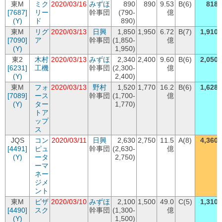
東M
ミク
2020/03/16
みずほ
890
890
9.53
B(6)
818
[7687]
リー
幹事団
(790-
億
(Y)
ド
890)
東M
リグ
2020/03/13
日興
1,850
1,950
6.72
B(7)
1,910
[7090]
ア
幹事団
(1,850-
億
(Y)
1,950)
東2
木村
2020/03/13
みずほ
2,340
2,400
9.60
B(6)
2,050
[6231]
工機
幹事団
(2,300-
億
(Y)
2,400)
東M
フォ
2020/03/13
野村
1,520
1,770
16.2
B(6)
1,628
[7089]
ース
幹事団
(1,700-
億
(Y)
ター
1,770)
トア
ップ
ス
JQS
コン
2020/03/11
日興
2,630
2,750
11.5
A(8)
4,360
[4491]
ピュ
幹事団
(2,630-
億
(Y)
ータ
2,750)
ーマ
ネー
ジメ
ント
東M
ビザ
2020/03/10
みずほ
2,100
1,500
49.0
C(5)
1,310
[4490]
スク
幹事団
(1,300-
億
(Y)
1,500)