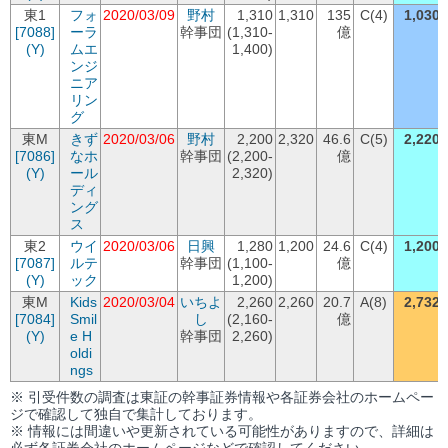
東1
フォ
2020/03/09
野村
1,310
1,310
135
C(4)
1,030
[7088]
ーラ
幹事団
(1,310-
億
(Y)
ムエ
1,400)
ンジ
ニア
リン
グ
東M
きず
2020/03/06
野村
2,200
2,320
46.6
C(5)
2,220
[7086]
なホ
幹事団
(2,200-
億
(Y)
ール
2,320)
ディ
ング
ス
東2
ウイ
2020/03/06
日興
1,280
1,200
24.6
C(4)
1,200
[7087]
ルテ
幹事団
(1,100-
億
(Y)
ック
1,200)
東M
Kids
2020/03/04
いちよ
2,260
2,260
20.7
A(8)
2,732
[7084]
Smil
し
(2,160-
億
(Y)
e H
幹事団
2,260)
oldi
ngs
※ 引受件数の調査は東証の幹事証券情報や各証券会社のホームペー
ジで確認して独自で集計しております。
※ 情報には間違いや更新されている可能性がありますので、詳細は
必ず各証券会社のホームページなどで確認してください。