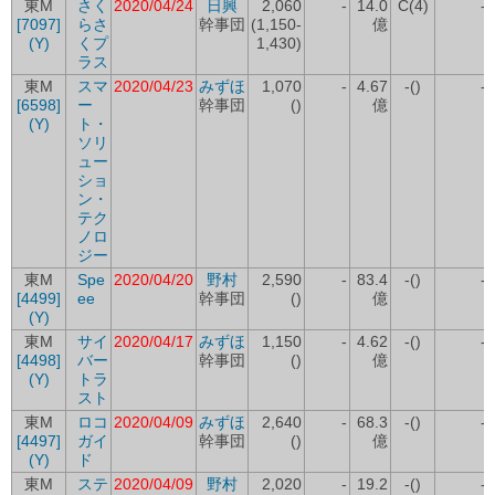
東M
さく
2020/04/24
日興
2,060
-
14.0
C(4)
-
[7097]
らさ
幹事団
(1,150-
億
(Y)
くプ
1,430)
ラス
東M
スマ
2020/04/23
みずほ
1,070
-
4.67
-()
-
[6598]
ー
幹事団
()
億
(Y)
ト・
ソリ
ュー
ショ
ン・
テク
ノロ
ジー
東M
Spe
2020/04/20
野村
2,590
-
83.4
-()
-
[4499]
ee
幹事団
()
億
(Y)
東M
サイ
2020/04/17
みずほ
1,150
-
4.62
-()
-
[4498]
バー
幹事団
()
億
(Y)
トラ
スト
東M
ロコ
2020/04/09
みずほ
2,640
-
68.3
-()
-
[4497]
ガイ
幹事団
()
億
(Y)
ド
東M
ステ
2020/04/09
野村
2,020
-
19.2
-()
-