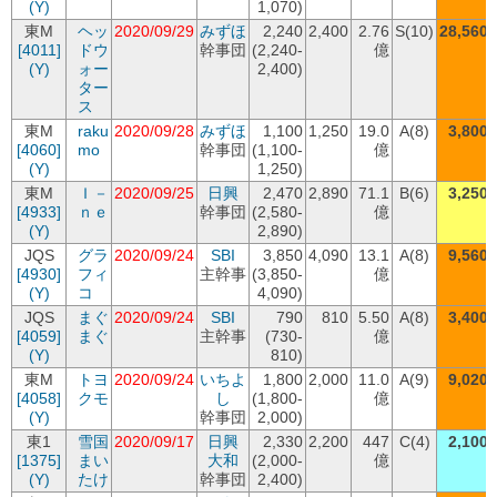
(Y)
1,070)
東M
ヘッ
2020/09/29
みずほ
2,240
2,400
2.76
S(10)
28,560
[4011]
ドウ
幹事団
(2,240-
億
(Y)
ォー
2,400)
ター
ス
東M
raku
2020/09/28
みずほ
1,100
1,250
19.0
A(8)
3,800
[4060]
mo
幹事団
(1,100-
億
(Y)
1,250)
東M
Ｉ－
2020/09/25
日興
2,470
2,890
71.1
B(6)
3,250
[4933]
ｎｅ
幹事団
(2,580-
億
(Y)
2,890)
JQS
グラ
2020/09/24
SBI
3,850
4,090
13.1
A(8)
9,560
[4930]
フィ
主幹事
(3,850-
億
(Y)
コ
4,090)
JQS
まぐ
2020/09/24
SBI
790
810
5.50
A(8)
3,400
[4059]
まぐ
主幹事
(730-
億
(Y)
810)
東M
トヨ
2020/09/24
いちよ
1,800
2,000
11.0
A(9)
9,020
[4058]
クモ
し
(1,800-
億
(Y)
幹事団
2,000)
東1
雪国
2020/09/17
日興
2,330
2,200
447
C(4)
2,100
[1375]
まい
大和
(2,000-
億
(Y)
たけ
幹事団
2,400)