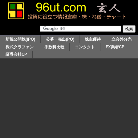
新規公開株(IPO)
公募・売出(PO)
株主優待
立会外分売
株式クラファン
手数料比較
コンタクト
FX業者CP
証券会社CP