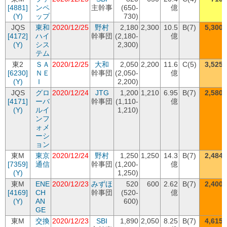
[4881]
ンペ
主幹事
(650-
億
(Y)
ップ
730)
JQS
東和
2020/12/25
野村
2,180
2,300
10.5
B(7)
5,300
[4172]
ハイ
幹事団
(2,180-
億
(Y)
シス
2,300)
テム
東2
ＳＡ
2020/12/25
大和
2,050
2,200
11.6
C(5)
3,525
[6230]
ＮＥ
幹事団
(2,050-
億
(Y)
Ｉ
2,200)
JQS
グロ
2020/12/24
JTG
1,200
1,210
6.95
B(7)
2,580
[4171]
ーバ
幹事団
(1,110-
億
(Y)
ルイ
1,210)
ンフ
ォメ
ーシ
ョン
東M
東京
2020/12/24
野村
1,250
1,250
14.3
B(7)
2,484
[7359]
通信
幹事団
(1,200-
億
(Y)
1,250)
東M
ENE
2020/12/23
みずほ
520
600
2.62
B(7)
2,400
[4169]
CH
幹事団
(520-
億
(Y)
AN
600)
GE
東M
交換
2020/12/23
SBI
1,890
2,050
8.25
B(7)
4,615