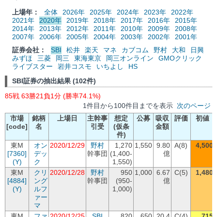
上場年：
全体
2026年
2025年
2024年
2023年
2022年
2021年
2020年
2019年
2018年
2017年
2016年
2015年
2014年
2013年
2012年
2011年
2010年
2009年
2008年
2007年
2006年
2005年
2004年
2003年
2002年
2001年
証券会社：
SBI
松井
楽天
マネ
カブコム
野村
大和
日興
みずほ
三菱
岡三
東海東京
岡三オンライン
GMOクリック
ライブスター
岩井コスモ
いちよし
HS
SBI証券の抽出結果 (102件)
85戦 63勝21負1分 (勝率74.1%)
1件目から100件目までを表示
次のページ
市場
銘柄
上場日
主幹事
想定
公募
吸収
評価
初値
[code]
名
引受
(仮条
金額
件)
東M
オン
2020/12/29
野村
1,270
1,550
9.80
A(8)
4,500
[7360]
デッ
幹事団
(1,400-
億
(Y)
ク
1,550)
東M
クリ
2020/12/28
野村
950
1,000
6.67
C(5)
1,480
[4884]
ング
幹事団
(950-
億
(Y)
ルフ
1,000)
ァー
マ
東M
ファ
2020/12/25
SBI
820
650
20.4
C(4)
715