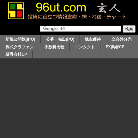
新規公開株(IPO)
公募・売出(PO)
株主優待
立会外分売
株式クラファン
手数料比較
コンタクト
FX業者CP
証券会社CP