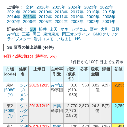
上場年：
全体
2026年
2025年
2024年
2023年
2022年
2021年
2020年
2019年
2018年
2017年
2016年
2015年
2014年
2013年
2012年
2011年
2010年
2009年
2008年
2007年
2006年
2005年
2004年
2003年
2002年
2001年
証券会社：
SBI
松井
楽天
マネ
カブコム
野村
大和
日興
みずほ
三菱
岡三
東海東京
岡三オンライン
GMOクリック
ライブスター
岩井コスモ
いちよし
HS
SBI証券の抽出結果 (44件)
44戦 42勝1負1分 (勝率95.5%)
1件目から100件目までを表示
市場
銘柄
上場日
主幹事
想定
公募
吸収
評価
初値
[code]
名
引受
(仮条
金額
件)
東M
シン
2013/12/19
みずほ
910
950
3.82
A(9)
2,235
[6086]
プロ
幹事団
(910-
億
(Y)
メン
950)
テ
東2
ウィ
2013/12/19
日興
2,770
2,870
24.3
B(7)
2,750
[6089]
ルグ
幹事団
(2,770-
億
(Y)
ルー
2,870)
プ
東1
足利
2013/12/19
野村
420
420
265
C(5)
451