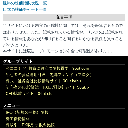
世界の株価指数状況一覧
日本の株価チャート一覧
免責事項
当サイトにおける内容の正確性に関しては、それを保障するもので
はありません。また、記載されている情報や、リンク先に記載され
ている情報をあなたが利用すること関するいかなる責任も負うこと
ができません。
本サイトには広告・プロモーションを含む可能性があります。
グループサイト
今ココ！ >>
投資に役立つ情報置場 - 96ut.com
初心者の資産運用計画 黒澤ファンド（ブログ）
株式・証券会社比較情報サイト 96ut.kabu
初心者のFX投資法・FX口座比較サイト 96ut.fx
CFD比較サイト 96ut.cfd
メニュー
IPO（新規公開株）情報
株主優待情報
株取引・FX取引手数料比較