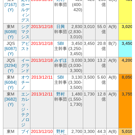
[7167]
ホー
幹事団
(400-
億
(Y)
ルデ
420)
ィン
グス
東M
シグ
2013/12/18
日興
2,830
3,010
55.0
A(9)
3,020
[6088]
マク
幹事団
(2,830-
億
(Y)
シス
3,010)
JQS
アビ
2013/12/18
SBI
3,450
3,450
20.8
B(7)
3,450
[6087]
スト
主幹事
(3,250-
億
(Y)
3,450)
JQS
イー
2013/12/18
みずほ
3,030
3,300
13.2
A(9)
4,200
[3294]
グラ
幹事団
(3,030-
億
(Y)
ンド
3,300)
東M
オウ
2013/12/11
SBI
3,130
3,500
5.60
A(8)
8,050
[6084]
チー
主幹事
(3,300-
億
(Y)
ノ
3,500)
東M
エン
2013/12/11
野村
1,480
1,730
12.8
A(9)
3,755
[3682]
カレ
幹事団
(1,550-
億
(Y)
ッ
1,730)
ジ・
テク
ノロ
ジ
東M
ブイ
2013/12/10
野村
2,700
3,300
44.3
A(8)
5,010