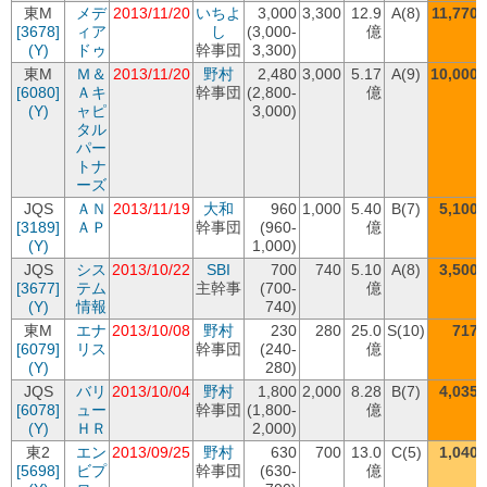
東M
メデ
2013/11/20
いちよ
3,000
3,300
12.9
A(8)
11,770
[3678]
ィア
し
(3,000-
億
(Y)
ドゥ
幹事団
3,300)
東M
Ｍ＆
2013/11/20
野村
2,480
3,000
5.17
A(9)
10,000
[6080]
Ａキ
幹事団
(2,800-
億
(Y)
ャピ
3,000)
タル
パー
トナ
ーズ
JQS
ＡＮ
2013/11/19
大和
960
1,000
5.40
B(7)
5,100
[3189]
ＡＰ
幹事団
(960-
億
(Y)
1,000)
JQS
シス
2013/10/22
SBI
700
740
5.10
A(8)
3,500
[3677]
テム
主幹事
(700-
億
(Y)
情報
740)
東M
エナ
2013/10/08
野村
230
280
25.0
S(10)
717
[6079]
リス
幹事団
(240-
億
(Y)
280)
JQS
バリ
2013/10/04
野村
1,800
2,000
8.28
B(7)
4,035
[6078]
ュー
幹事団
(1,800-
億
(Y)
ＨＲ
2,000)
東2
エン
2013/09/25
野村
630
700
13.0
C(5)
1,040
[5698]
ビプ
幹事団
(630-
億