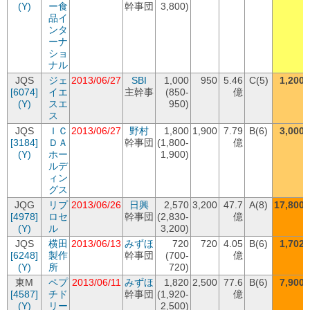
(Y)
ー食
幹事団
3,800)
品イ
ンタ
ーナ
ショ
ナル
JQS
ジェ
2013/06/27
SBI
1,000
950
5.46
C(5)
1,200
[6074]
イエ
主幹事
(850-
億
(Y)
スエ
950)
ス
JQS
ＩＣ
2013/06/27
野村
1,800
1,900
7.79
B(6)
3,000
[3184]
ＤＡ
幹事団
(1,800-
億
(Y)
ホー
1,900)
ルデ
ィン
グス
JQG
リプ
2013/06/26
日興
2,570
3,200
47.7
A(8)
17,800
[4978]
ロセ
幹事団
(2,830-
億
(Y)
ル
3,200)
JQS
横田
2013/06/13
みずほ
720
720
4.05
B(6)
1,702
[6248]
製作
幹事団
(700-
億
(Y)
所
720)
東M
ペプ
2013/06/11
みずほ
1,820
2,500
77.6
B(6)
7,900
[4587]
チド
幹事団
(1,920-
億
(Y)
リー
2,500)