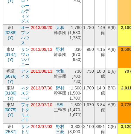
(Y)
ロ・
700)
ホー
ルデ
ィン
グス
東1
オー
2013/09/20
大和
1,780
1,780
149
B(6)
2,100
[3288]
プン
幹事団
(1,580-
億
(Y)
ハウ
1,780)
ス
東M
サン
2013/09/13
野村
830
950
4.15
A(8)
3,500
[3187]
ワカ
幹事団
(870-
億
(Y)
ンパ
950)
ニー
福証
アメ
2013/08/13
大和
730
730
10.3
B(6)
797
[6076]
イズ
幹事団
(700-
億
(Y)
730)
東M
ネク
2013/07/30
野村
1,500
1,700
14.0
B(6)
2,011
[3186]
ステ
幹事団
(1,500-
億
(Y)
ージ
1,700)
東M
フォ
2013/07/10
SBI
1,500
1,670
3.84
A(8)
3,775
[6075]
トク
主幹事
(1,470-
億
(Y)
リエ
1,670)
イト
東1
サン
2013/07/03
野村
3,800
3,100
3881
C(5)
3,120
[2587]
トリ
三菱
(3,000-
億