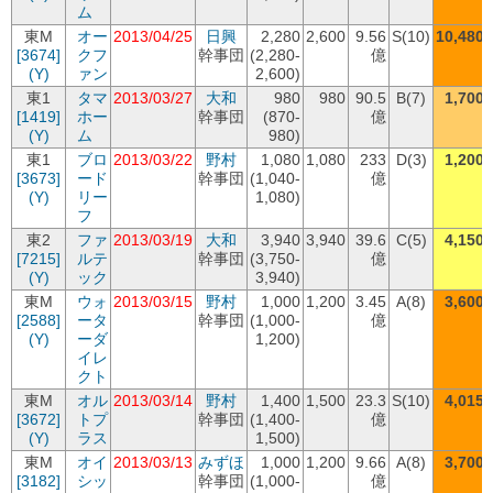
ム
東M
オー
2013/04/25
日興
2,280
2,600
9.56
S(10)
10,480
[3674]
クフ
幹事団
(2,280-
億
(Y)
ァン
2,600)
東1
タマ
2013/03/27
大和
980
980
90.5
B(7)
1,700
[1419]
ホー
幹事団
(870-
億
(Y)
ム
980)
東1
ブロ
2013/03/22
野村
1,080
1,080
233
D(3)
1,200
[3673]
ード
幹事団
(1,040-
億
(Y)
リー
1,080)
フ
東2
ファ
2013/03/19
大和
3,940
3,940
39.6
C(5)
4,150
[7215]
ルテ
幹事団
(3,750-
億
(Y)
ック
3,940)
東M
ウォ
2013/03/15
野村
1,000
1,200
3.45
A(8)
3,600
[2588]
ータ
幹事団
(1,000-
億
(Y)
ーダ
1,200)
イレ
クト
東M
オル
2013/03/14
野村
1,400
1,500
23.3
S(10)
4,015
[3672]
トプ
幹事団
(1,400-
億
(Y)
ラス
1,500)
東M
オイ
2013/03/13
みずほ
1,000
1,200
9.66
A(8)
3,700
[3182]
シッ
幹事団
(1,000-
億