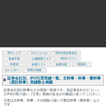
IPOトップ
スケジュール
IPO引受証券会社
初値予想
上場観測リスト
IPOサマリー
年度別
結果リスト
結果分析
時系列
カレンダー
管理人戦績
証券会社別、IPO引受実績一覧。主幹事・幹事・裏幹事
（委託幹事）実績数を掲載
証券会社別の幹事などの実績一覧表です。各証券会社がどういっ
たIPOの取り扱い（引受）実績があるかの確認に使ってください。
引受は主幹事、幹事、その他取り扱いで委託幹事（裏幹事）など
です。