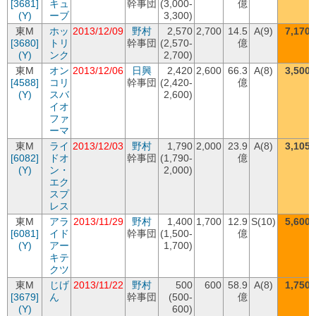
[3681]
キュ
幹事団
(3,000-
億
(Y)
ーブ
3,300)
東M
ホッ
2013/12/09
野村
2,570
2,700
14.5
A(9)
7,170
[3680]
トリ
幹事団
(2,570-
億
(Y)
ンク
2,700)
東M
オン
2013/12/06
日興
2,420
2,600
66.3
A(8)
3,500
[4588]
コリ
幹事団
(2,420-
億
(Y)
スバ
2,600)
イオ
ファ
ーマ
東M
ライ
2013/12/03
野村
1,790
2,000
23.9
A(8)
3,105
[6082]
ドオ
幹事団
(1,790-
億
(Y)
ン・
2,000)
エク
スプ
レス
東M
アラ
2013/11/29
野村
1,400
1,700
12.9
S(10)
5,600
[6081]
イド
幹事団
(1,500-
億
(Y)
アー
1,700)
キテ
クツ
東M
じげ
2013/11/22
野村
500
600
58.9
A(8)
1,750
[3679]
ん
幹事団
(500-
億
(Y)
600)