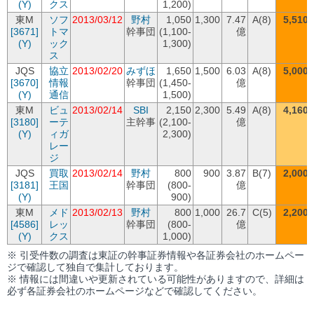
(Y)
クス
1,200)
東M
ソフ
2013/03/12
野村
1,050
1,300
7.47
A(8)
5,510
[3671]
トマ
幹事団
(1,100-
億
(Y)
ック
1,300)
ス
JQS
協立
2013/02/20
みずほ
1,650
1,500
6.03
A(8)
5,000
[3670]
情報
幹事団
(1,450-
億
(Y)
通信
1,500)
東M
ビュ
2013/02/14
SBI
2,150
2,300
5.49
A(8)
4,160
[3180]
ーテ
主幹事
(2,100-
億
(Y)
ィガ
2,300)
レー
ジ
JQS
買取
2013/02/14
野村
800
900
3.87
B(7)
2,000
[3181]
王国
幹事団
(800-
億
(Y)
900)
東M
メド
2013/02/13
野村
800
1,000
26.7
C(5)
2,200
[4586]
レッ
幹事団
(800-
億
(Y)
クス
1,000)
※ 引受件数の調査は東証の幹事証券情報や各証券会社のホームペー
ジで確認して独自で集計しております。
※ 情報には間違いや更新されている可能性がありますので、詳細は
必ず各証券会社のホームページなどで確認してください。