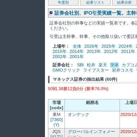
年度別
結果リスト
結果分析
証券会社別、IPO引受実績一覧。主
証券会社別の幹事などの実績一覧表です。各
ください。
引受は主幹事、幹事、その他取り扱いで委託
上場年：
全体
2026年
2025年
2024年
2015年
2014年
2013年
2012年
2011年
2002年
2001年
証券会社：
SBI
松井
楽天
マネ
カブコ
GMOクリック
ライブスター
岩井コスモ
マネックス証券の抽出結果 (60件)
50戦 38勝12負0分 (勝率76.0%)
市場
銘柄名
上場
[code]
東M
オンデック
2020/12
[7360]
(Y)
JQS
グローバルインフォメー
2020/12
[4171]
ション