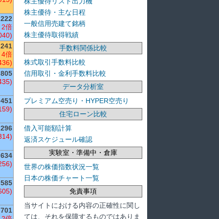
株主優待リスト出力機
株主優待・主な日程
222
一般信用売建て銘柄
 2倍
株主優待取得戦績
040)
241
手数料関係比較
 4倍
株式取引手数料比較
436)
信用取引・金利手数料比較
805
435)
データ分析室
プレミアム空売り・HYPER空売り
451
159)
住宅ローン比較
借入可能額計算
296
314)
返済スケジュール確認
実験室・準備中・倉庫
634
256)
世界の株価指数状況一覧
日本の株価チャート一覧
585
免責事項
605)
当サイトにおける内容の正確性に関し
701
ては、それを保障するものではありま
 2倍