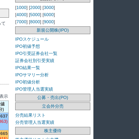
[
1000
] [
2000
] [
3000
]
[
4000
] [
5000
] [
6000
]
[
7000
] [
8000
] [
9000
]
って
新規公開株(IPO)
IPOスケジュール
IPO初値予想
IPO引受証券会社一覧
証券会社別引受実績
IPO結果一覧
IPOサマリー分析
IPO初値分析
IPO管理人当選実績
を表示
公募・売出(PO)
在値
立会外分売
分)
分売結果リスト
637
863)
分売管理人当選実績
株主優待
,665
915)