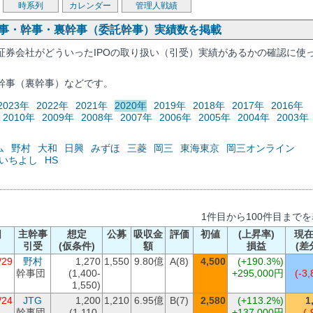
時系列
カレンダー
管理人戦績
幹事・幹事・裏幹事（委託幹事）実績数を掲載
証券会社がどういったIPOの取り扱い（引受）実績があるかの確認に使
幹事（裏幹事）などです。
2023年
2022年
2021年
2020年
2019年
2018年
2017年
2016年
2010年
2009年
2008年
2007年
2006年
2005年
2004年
2003年
ム
野村
大和
日興
みずほ
三菱
岡三
東海東京
岡三オンライン
いちよし
HS
1件目から100件目まで
日
主幹事
想定
公募
吸収金
評価
初値
(上昇率)
現
引受
(仮条件)
額
損益
(差
/29
野村
1,270
1,550
9.80億
A(8)
4,500
(+190.3%)
幹事団
(1,400-
+295,000円
(-3,
1,550)
/24
JTG
1,200
1,210
6.95億
B(7)
2,580
(+113.2%)
1
幹事団
(1,110-
+137,000円
(-