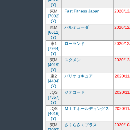
(Y)
東M
Fast Fitness Japan
2020/12
[7092]
(Y)
東M
バルミューダ
2020/12
[6612]
(Y)
東1
ローランド
2020/12
[7944]
(Y)
東M
スタメン
2020/12
[4019]
(Y)
東2
バリオセキュア
2020/11
[4494]
(Y)
JQS
ジオコード
2020/11
[7357]
(Y)
JQS
ＭＩＴホールディングス
2020/11
[4016]
(Y)
東M
さくらさくプラス
2020/10
[7097]