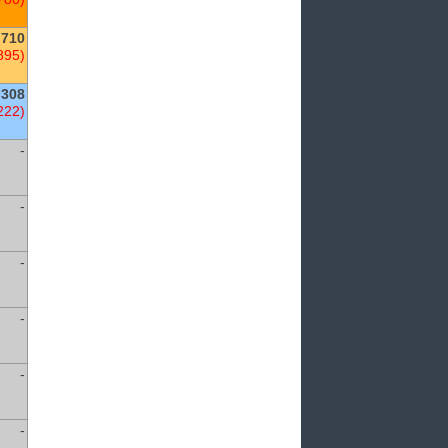
,710
895)
308
222)
-
-
-
-
-
-