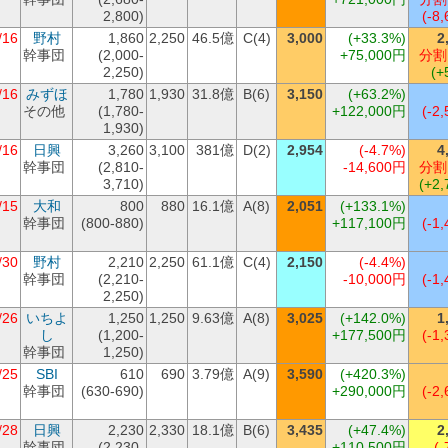
2,800)
(-8,
/16
野村
1,860
2,250
46.5億
C(4)
3,000
(+33.3%)
2
幹事団
(2,000-
+75,000円
分割
2,250)
(+
/16
みずほ
1,780
1,930
31.8億
B(6)
3,150
(+63.2%)
その他
(1,780-
+122,000円
(-2,
1,930)
/16
日興
3,260
3,100
381億
D(2)
2,954
(-4.7%)
4
幹事団
(2,810-
-14,600円
分割
3,710)
(+2,
/15
大和
800
880
16.1億
A(8)
2,051
(+133.1%)
幹事団
(800-880)
+117,100円
(-1,
/30
野村
2,210
2,250
61.1億
C(4)
2,150
(-4.4%)
幹事団
(2,210-
-10,000円
(-1,
2,250)
/26
いちよ
1,250
1,250
9.63億
A(8)
3,025
(+142.0%)
1
し
(1,200-
+177,500円
(-1,
幹事団
1,250)
/25
SBI
610
690
3.79億
A(9)
3,590
(+420.3%)
幹事団
(630-690)
+290,000円
(-2,
/28
日興
2,230
2,330
18.1億
B(6)
3,435
(+47.4%)
2
幹事団
(2,230-
+110,500円
(-