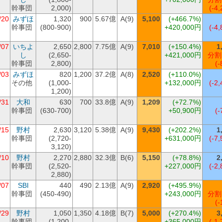
幹事団
2,000)
(-4,
/20
みずほ
1,320
900
5.67億
A(9)
5,100
(+466.7%)
幹事団
(800-900)
+420,000円
(-4,
/07
いちよ
2,650
2,800
7.75億
A(9)
7,010
(+150.4%)
1
し
(2,650-
+421,000円
分割
幹事団
2,800)
(-
/03
みずほ
820
1,200
37.2億
A(8)
2,520
(+110.0%)
その他
(1,000-
+132,000円
(-2,
1,200)
/31
大和
630
700
33.8億
A(9)
1,209
(+72.7%)
幹事団
(630-700)
+50,900円
(-
/15
野村
2,630
3,120
5.38億
A(9)
9,430
(+202.2%)
1
幹事団
(2,720-
+631,000円
(-7,
3,120)
/10
野村
2,270
2,880
32.3億
B(6)
5,150
(+78.8%)
2
幹事団
(2,520-
+227,000円
(-2,
2,880)
/07
SBI
440
490
2.13億
A(9)
2,920
(+495.9%)
幹事団
(450-490)
+243,000円
分割
(-
/29
野村
1,050
1,350
4.18億
B(7)
5,000
(+270.4%)
3
幹事団
(1,200-
+365,000円
(-1,