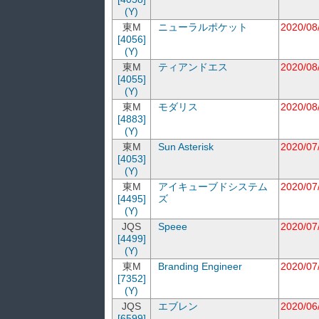
(Y)
東M
ニューラルポケット
2020/08
[4056]
(Y)
東M
ティアンドエス
2020/08
[4055]
(Y)
東M
モダリス
2020/08
[4883]
(Y)
東M
Sun Asterisk
2020/07
[4053]
(Y)
東M
アイキューブドシステム
2020/07
[4495]
ズ
(Y)
JQS
Speee
2020/07
[4499]
(Y)
東M
Branding Engineer
2020/07
[7352]
(Y)
JQS
エブレン
2020/06
[6599]