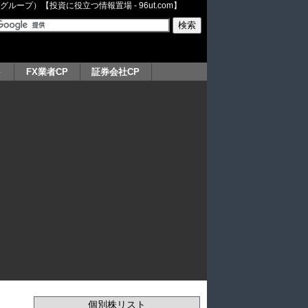
ープ）【投資に役立つ情報置場 - 96ut.com】
ト
FX業者CP
証券会社CP
個別株リスト