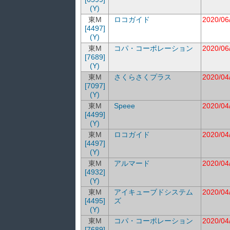
(Y)
東M
ロコガイド
2020/06
[4497]
(Y)
東M
コパ・コーポレーション
2020/06
[7689]
(Y)
東M
さくらさくプラス
2020/04
[7097]
(Y)
東M
Speee
2020/04
[4499]
(Y)
東M
ロコガイド
2020/04
[4497]
(Y)
東M
アルマード
2020/04
[4932]
(Y)
東M
アイキューブドシステム
2020/04
[4495]
ズ
(Y)
東M
コパ・コーポレーション
2020/04
[7689]