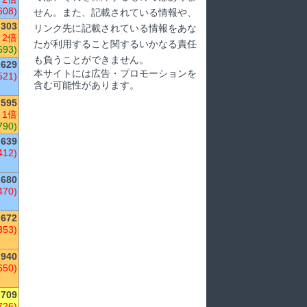
608)
せん。また、記載されている情報や、
,303
リンク先に記載されている情報をあな
 2倍
たが利用すること関するいかなる責任
593)
も負うことができません。
629
本サイトには広告・プロモーションを
521)
含む可能性があります。
,595
 1倍
790)
639
412)
680
470)
,672
353)
940
650)
,709
726)