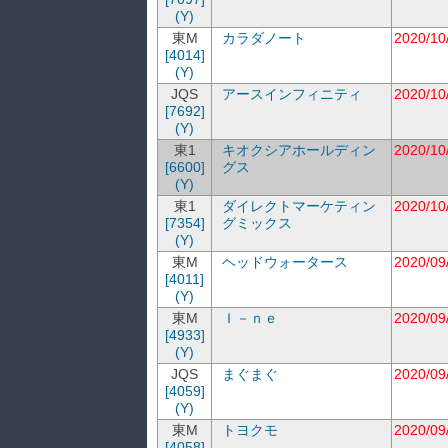
(Y)
東M
カラダノート
2020/10
[4014]
(Y)
JQS
アースインフィニティ
2020/10
[7692]
(Y)
東1
キオクシアホールディン
2020/10
[6600]
グス
(Y)
東1
ダイレクトマーケティン
2020/10
[7354]
グミックス
(Y)
東M
ヘッドウォータース
2020/09
[4011]
(Y)
東M
Ｉ－ｎｅ
2020/09
[4933]
(Y)
JQS
まぐまぐ
2020/09
[4059]
(Y)
東M
トヨクモ
2020/09
[4058]