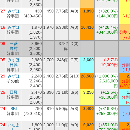
2,330)
/27
みずほ
430
450
7.75億
A(9)
1,890
(+320.0%)
幹事団
(430-450)
+144,000円
(-1,
/16
みずほ
1,970
1,970
6.93億
A(8)
10,410
(+428.4%)
幹事団
(1,820-
+844,000円
分割 
1,970)
(-7,
/06
三菱
3,960
-
3782
D(3)
-
-
野村
(2,800-
億
幹事団
3,500)
/05
みずほ
2,980
2,700
243億
C(5)
2,600
(-3.7%)
日興
(2,400-
-10,000円
分割
幹事団
2,980)
(-1,
/29
みずほ
2,240
2,400
2.76億
S(10)
28,560
(+1,090.0%)
2
その他
(2,240-
+2,616,000
分割
2,400)
円
(-20,
/25
日興
2,470
2,890
71.1億
B(6)
3,250
(+12.5%)
1
幹事団
(2,580-
+36,000円
分割
2,890)
(-
/24
SBI
790
810
5.50億
A(8)
3,400
(+319.8%)
幹事団
(730-810)
+259,000円
(-2,
/24
いちよ
1,800
2,000
11.0億
A(9)
9,020
(+351.0%)
2
し
(1,800-
+702,000円
分割