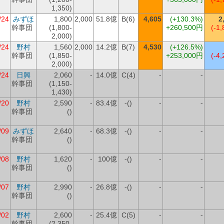
1,350)
/24
みずほ
1,800
2,000
51.8億
B(6)
4,605
(+130.3%)
2
幹事団
(1,800-
+260,500円
(-1,
2,000)
/24
野村
1,560
2,000
14.2億
B(7)
4,530
(+126.5%)
幹事団
(1,850-
+253,000円
(-4,
2,000)
/24
日興
2,060
-
14.0億
C(4)
-
-
幹事団
(1,150-
1,430)
/20
野村
2,590
-
83.4億
-()
-
-
幹事団
()
/09
みずほ
2,640
-
68.3億
-()
-
-
幹事団
()
/08
野村
1,620
-
100億
-()
-
-
幹事団
()
/07
野村
2,990
-
26.8億
-()
-
-
幹事団
()
/02
野村
2,600
-
25.4億
C(5)
-
-
幹事団
(2,350-