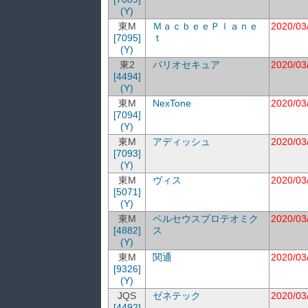
(Y)
東M
ＭａｃｂｅｅＰｌａｎｅ
2020/03
[7095]
ｔ
(Y)
東2
バリオセキュア
2020/03
[4494]
(Y)
東M
NexTone
2020/03
[7094]
(Y)
東M
アディッシュ
2020/03
[7093]
(Y)
東M
ヴィス
2020/03
[5071]
(Y)
東M
ペルセウスプロテオミク
2020/03
[4882]
ス
(Y)
東M
関通
2020/03
[9326]
(Y)
JQS
ゼネテック
2020/03
[4492]