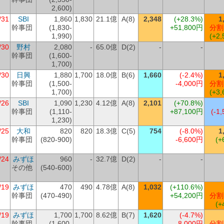
2,600)
/31
SBI
1,860
1,830
21.1億
A(8)
2,348
(+28.3%)
1
幹事団
(1,830-
+51,800円
分割
1,990)
(+2,
/30
野村
2,080
-
65.0億
D(2)
-
-
幹事団
(1,600-
1,700)
/30
日興
1,880
1,700
18.0億
B(6)
1,660
(-2.4%)
1
幹事団
(1,500-
-4,000円
分割
1,700)
(+3,
/26
SBI
1,090
1,230
4.12億
A(8)
2,101
(+70.8%)
幹事団
(1,110-
+87,100円
(-1,
1,230)
/25
大和
820
820
18.3億
C(5)
754
(-8.0%)
1
幹事団
(820-900)
-6,600円
(+
/24
みずほ
960
-
32.7億
D(2)
-
-
その他
(540-600)
/19
みずほ
470
490
4.78億
A(8)
1,032
(+110.6%)
幹事団
(470-490)
+54,200円
分割
(+
/19
みずほ
1,700
1,700
8.62億
B(7)
1,620
(-4.7%)
幹事団
(1,600-
-8,000円
分割