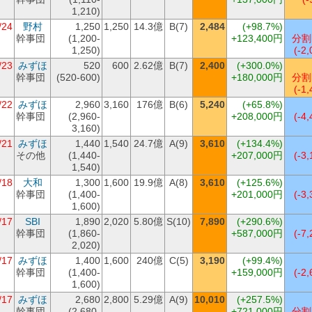
1,210)
/24
野村
1,250
1,250
14.3億
B(7)
2,484
(+98.7%)
幹事団
(1,200-
+123,400円
分割
1,250)
(-2,
/23
みずほ
520
600
2.62億
B(7)
2,400
(+300.0%)
幹事団
(520-600)
+180,000円
分割
(-1,
/22
みずほ
2,960
3,160
176億
B(6)
5,240
(+65.8%)
幹事団
(2,960-
+208,000円
(-4,
3,160)
/21
みずほ
1,440
1,540
24.7億
A(9)
3,610
(+134.4%)
その他
(1,440-
+207,000円
(-3,
1,540)
/18
大和
1,300
1,600
19.9億
A(8)
3,610
(+125.6%)
幹事団
(1,400-
+201,000円
(-3,
1,600)
/17
SBI
1,890
2,020
5.80億
S(10)
7,890
(+290.6%)
幹事団
(1,860-
+587,000円
(-7,
2,020)
/17
みずほ
1,400
1,600
240億
C(5)
3,190
(+99.4%)
幹事団
(1,400-
+159,000円
(-2,
1,600)
/17
みずほ
2,680
2,800
5.29億
A(9)
10,010
(+257.5%)
幹事団
(2,680-
+721,000円
分割