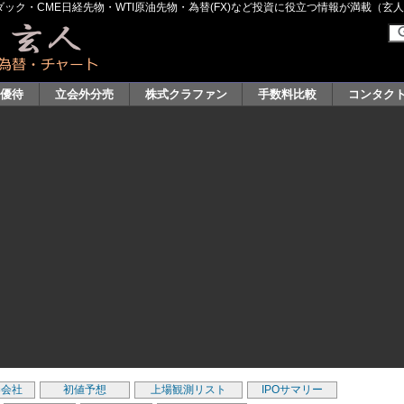
ク・CME日経先物・WTI原油先物・為替(FX)など投資に役立つ情報が満載（玄人グル
主優待
立会外分売
株式クラファン
手数料比較
コンタク
券会社
初値予想
上場観測リスト
IPOサマリー