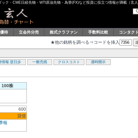
ク・CME日経先物・WTI原油先物・為替(FX)など投資に役立つ情報が満載（玄人グル
主優待
立会外分売
株式クラファン
手数料比較
コンタク
★他の銘柄を調べる⇒コードを挿入
待情報
逆日歩
一般売残
クロスコスト
適時開示
100株
600
貸借
季報