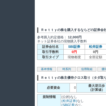
Ｒｅｔｔｙの株を購入するならどの証券会
参考購入約定価格：
12,000円
ネット証券各社の現物購入手数料
証券会社名
SBI証券
松井証券
取引手数料
0円
0円
取引タイプ
現物都度
全部定額
基本情報
時系列
信用取組
優
Ｒｅｔｔｙの株主優待クロス取り（タダ取
最大逆日歩
必要資金
0
（計算値）
規制情報
(公的)なし
(松井証券)
なし
(SBI証券)
なし