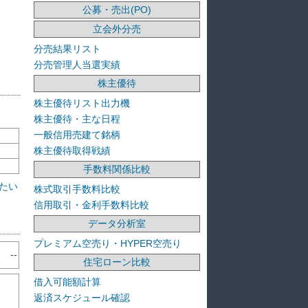
公募・売出(PO)
立会外分売
分売結果リスト
分売管理人当選実績
株主優待
株主優待リスト出力機
株主優待・主な日程
一般信用売建て銘柄
株主優待取得戦績
手数料関係比較
たい
株式取引手数料比較
信用取引・金利手数料比較
データ分析室
プレミアム空売り・HYPER空売り
--
住宅ローン比較
借入可能額計算
返済スケジュール確認