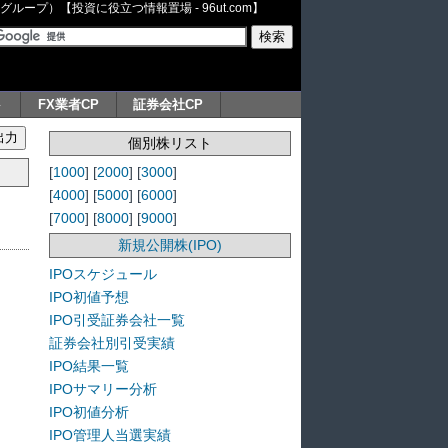
ープ）【投資に役立つ情報置場 - 96ut.com】
ト
FX業者CP
証券会社CP
個別株リスト
[
1000
] [
2000
] [
3000
]
[
4000
] [
5000
] [
6000
]
[
7000
] [
8000
] [
9000
]
新規公開株(IPO)
IPOスケジュール
IPO初値予想
IPO引受証券会社一覧
証券会社別引受実績
IPO結果一覧
IPOサマリー分析
IPO初値分析
IPO管理人当選実績