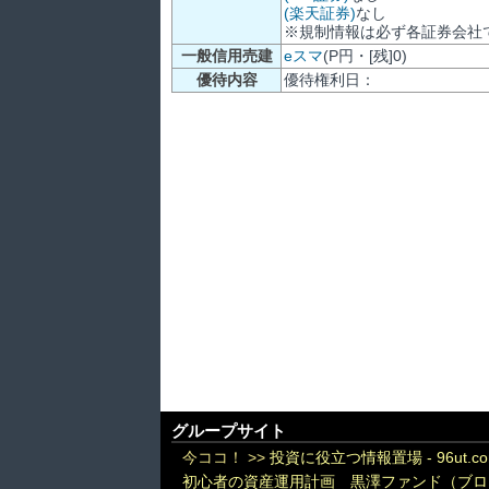
(楽天証券)
なし
※規制情報は必ず各証券会社
一般信用売建
eスマ
(P円・[残]0)
優待内容
優待権利日：
グループサイト
今ココ！ >>
投資に役立つ情報置場 - 96ut.c
初心者の資産運用計画 黒澤ファンド（ブロ