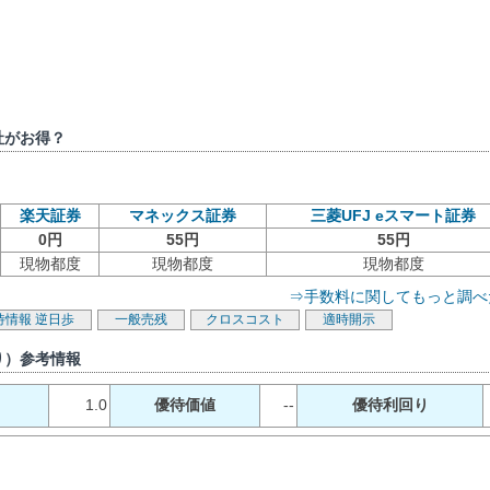
社がお得？
楽天証券
マネックス証券
三菱UFJ eスマート証券
0円
55円
55円
現物都度
現物都度
現物都度
⇒手数料に関してもっと調べ
待情報
逆日歩
一般売残
クロスコスト
適時開示
り）参考情報
1.0
優待価値
--
優待利回り