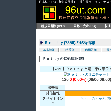
日本株・IPO（新規公開株）・株主優待・ダウ・ナスダッ
新規公開株(IPO)
公募・売出(PO)
株
Ｒｅｔｔｙ(7356)の銘柄情報
基本情報
時系列
信用取組
優
Ｒｅｔｔｙの銘柄基本情報
【7356】Ｒｅｔｔｙ 市場：東G 単位：
120
0 (0.00%)
(08/06 09:00)
出来高
貸借情報
各サイトリン
Yahoo
みんかぶ
四
ク