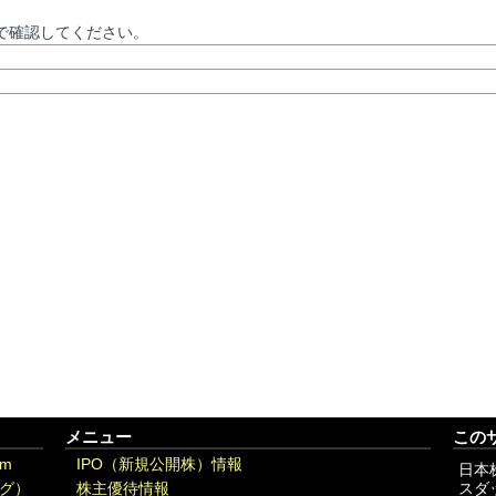
で確認してください。
メニュー
この
om
IPO（新規公開株）情報
日本
グ）
株主優待情報
スダ