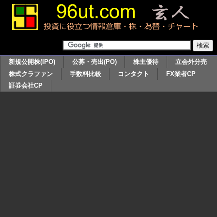
新規公開株(IPO)
公募・売出(PO)
株主優待
立会外分売
株式クラファン
手数料比較
コンタクト
FX業者CP
証券会社CP