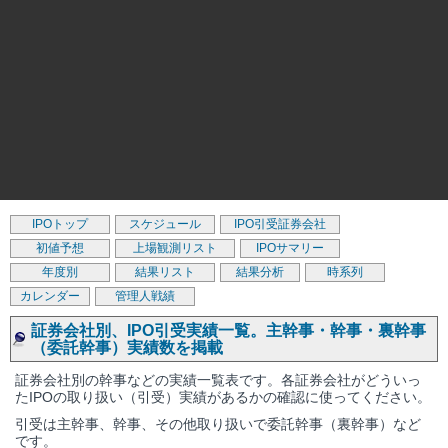
IPOトップ
スケジュール
IPO引受証券会社
初値予想
上場観測リスト
IPOサマリー
年度別
結果リスト
結果分析
時系列
カレンダー
管理人戦績
証券会社別、IPO引受実績一覧。主幹事・幹事・裏幹事
（委託幹事）実績数を掲載
証券会社別の幹事などの実績一覧表です。各証券会社がどういっ
たIPOの取り扱い（引受）実績があるかの確認に使ってください。
引受は主幹事、幹事、その他取り扱いで委託幹事（裏幹事）など
です。