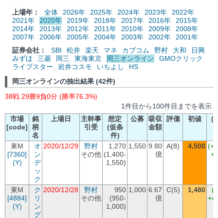
上場年：
全体
2026年
2025年
2024年
2023年
2022年
2021年
2020年
2019年
2018年
2017年
2016年
2015年
2014年
2013年
2012年
2011年
2010年
2009年
2008年
2007年
2006年
2005年
2004年
2003年
2002年
2001年
証券会社：
SBI
松井
楽天
マネ
カブコム
野村
大和
日興
みずほ
三菱
岡三
東海東京
岡三オンライン
GMOクリック
ライブスター
岩井コスモ
いちよし
HS
岡三オンラインの抽出結果 (42件)
38戦 29勝9負0分 (勝率76.3%)
1件目から100件目までを表示
市場
銘
上場日
主幹事
想定
公募
吸収
評価
初値
(
[code]
柄
引受
(仮条
金額
名
件)
東M
オ
2020/12/29
野村
1,270
1,550
9.80
A(8)
4,500
(+
[7360]
ン
その他
(1,400-
億
+2
(Y)
デ
1,550)
ッ
ク
東M
ク
2020/12/28
野村
950
1,000
6.67
C(5)
1,480
(
[4884]
リ
その他
(950-
億
+4
(Y)
ン
1,000)
グ