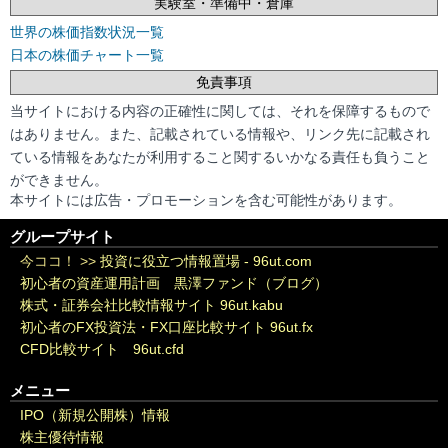
実験室・準備中・倉庫
世界の株価指数状況一覧
日本の株価チャート一覧
免責事項
当サイトにおける内容の正確性に関しては、それを保障するもので
はありません。また、記載されている情報や、リンク先に記載され
ている情報をあなたが利用すること関するいかなる責任も負うこと
ができません。
本サイトには広告・プロモーションを含む可能性があります。
グループサイト
今ココ！ >>
投資に役立つ情報置場 - 96ut.com
初心者の資産運用計画 黒澤ファンド（ブログ）
株式・証券会社比較情報サイト 96ut.kabu
初心者のFX投資法・FX口座比較サイト 96ut.fx
CFD比較サイト 96ut.cfd
メニュー
IPO（新規公開株）情報
株主優待情報