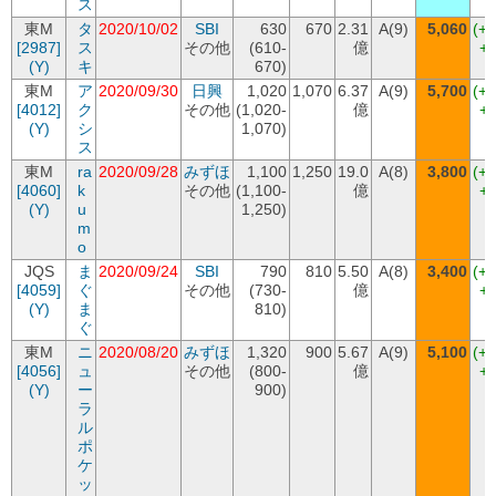
ス
東M
タ
2020/10/02
SBI
630
670
2.31
A(9)
5,060
(+
[2987]
ス
その他
(610-
億
+4
(Y)
キ
670)
東M
ア
2020/09/30
日興
1,020
1,070
6.37
A(9)
5,700
(+
[4012]
ク
その他
(1,020-
億
+4
(Y)
シ
1,070)
ス
東M
ra
2020/09/28
みずほ
1,100
1,250
19.0
A(8)
3,800
(+
[4060]
k
その他
(1,100-
億
+2
(Y)
u
1,250)
m
o
JQS
ま
2020/09/24
SBI
790
810
5.50
A(8)
3,400
(+
[4059]
ぐ
その他
(730-
億
+2
(Y)
ま
810)
ぐ
東M
ニ
2020/08/20
みずほ
1,320
900
5.67
A(9)
5,100
(+
[4056]
ュ
その他
(800-
億
+4
(Y)
ー
900)
ラ
ル
ポ
ケ
ッ