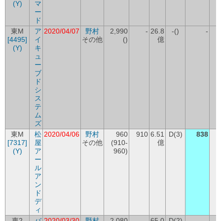
(Y)
マ
ー
ド
東M
ア
2020/04/07
野村
2,990
-
26.8
-()
-
[4495]
イ
その他
()
億
(Y)
キ
ュ
ー
ブ
ド
シ
ス
テ
ム
ズ
東M
松
2020/04/06
野村
960
910
6.51
D(3)
838
[7317]
屋
その他
(910-
億
-
(Y)
ア
960)
ー
ル
ア
ン
ド
デ
ィ
東2
バ
2020/03/30
野村
2,080
-
65.0
D(2)
-