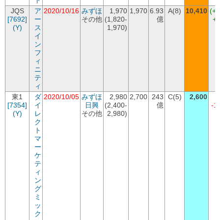
ト
JQS
ア
2020/10/16
みずほ
1,970
1,970
6.93
A(8)
10,410
(+
[7692]
ー
その他
(1,820-
億
+8
(Y)
ス
1,970)
イ
ン
フ
ィ
ニ
テ
ィ
東1
ダ
2020/10/05
みずほ
2,980
2,700
243
C(5)
2,600
[7354]
イ
日興
(2,400-
億
-1
(Y)
レ
その他
2,980)
ク
ト
マ
ー
ケ
テ
ィ
ン
グ
ミ
ッ
ク