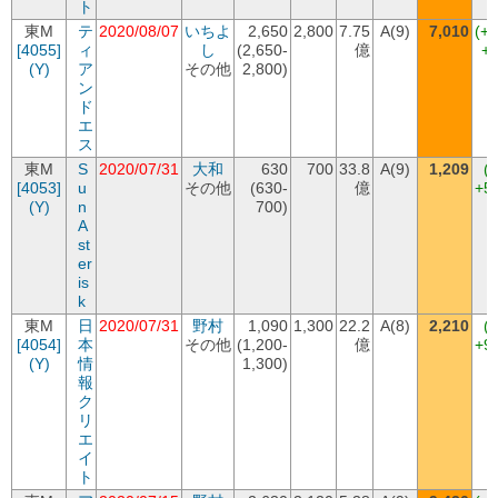
ト
東M
テ
2020/08/07
いちよ
2,650
2,800
7.75
A(9)
7,010
(+
[4055]
ィ
し
(2,650-
億
+4
(Y)
ア
その他
2,800)
ン
ド
エ
ス
東M
S
2020/07/31
大和
630
700
33.8
A(9)
1,209
(
[4053]
u
その他
(630-
億
+5
(Y)
n
700)
A
st
er
is
k
東M
日
2020/07/31
野村
1,090
1,300
22.2
A(8)
2,210
(
[4054]
本
その他
(1,200-
億
+9
(Y)
情
1,300)
報
ク
リ
エ
イ
ト