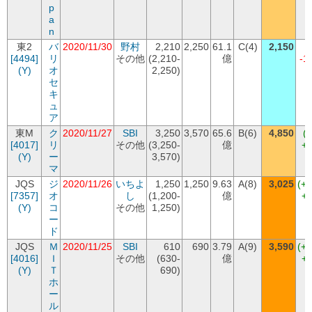
p
a
n
東2
バ
2020/11/30
野村
2,210
2,250
61.1
C(4)
2,150
[4494]
リ
その他
(2,210-
億
-1
(Y)
オ
2,250)
セ
キ
ュ
ア
東M
ク
2020/11/27
SBI
3,250
3,570
65.6
B(6)
4,850
(
[4017]
リ
その他
(3,250-
億
+1
(Y)
ー
3,570)
マ
JQS
ジ
2020/11/26
いちよ
1,250
1,250
9.63
A(8)
3,025
(+
[7357]
オ
し
(1,200-
億
+1
(Y)
コ
その他
1,250)
ー
ド
JQS
Ｍ
2020/11/25
SBI
610
690
3.79
A(9)
3,590
(+
[4016]
Ｉ
その他
(630-
億
+2
(Y)
Ｔ
690)
ホ
ー
ル