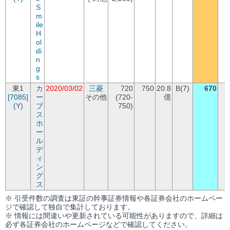
S
m
ile
H
ol
di
n
g
s
東1
カ
2020/03/02
三菱
720
750
20.8
B(7)
670
(
[7085]
ー
その他
(720-
億
-
(Y)
ブ
750)
ス
ホ
ー
ル
デ
ィ
ン
グ
ス
※ 引受件数の調査は東証の幹事証券情報や各証券会社のホームペー
ジで確認して独自で集計しております。
※ 情報には間違いや更新されている可能性がありますので、詳細は
必ず各証券会社のホームページなどで確認してください。