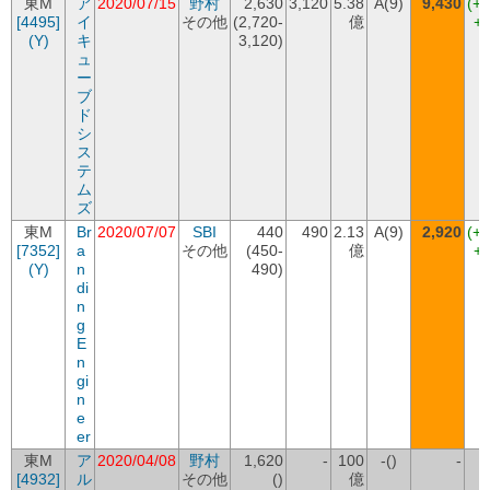
東M
ア
2020/07/15
野村
2,630
3,120
5.38
A(9)
9,430
(+
[4495]
イ
その他
(2,720-
億
+6
(Y)
キ
3,120)
ュ
ー
ブ
ド
シ
ス
テ
ム
ズ
東M
Br
2020/07/07
SBI
440
490
2.13
A(9)
2,920
(+
[7352]
a
その他
(450-
億
+2
(Y)
n
490)
di
n
g
E
n
gi
n
e
er
東M
ア
2020/04/08
野村
1,620
-
100
-()
-
[4932]
ル
その他
()
億