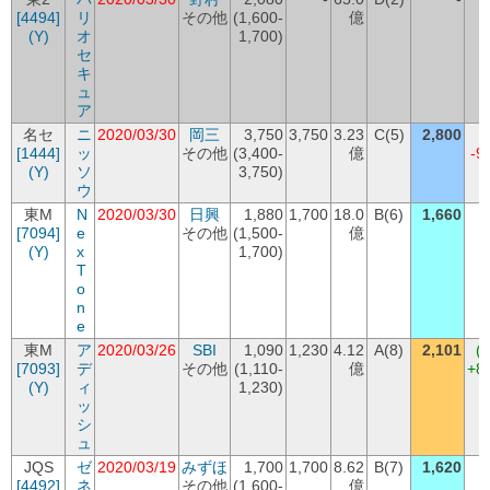
[4494]
リ
その他
(1,600-
億
(Y)
オ
1,700)
セ
キ
ュ
ア
名セ
ニ
2020/03/30
岡三
3,750
3,750
3.23
C(5)
2,800
(
[1444]
ッ
その他
(3,400-
億
-9
(Y)
ソ
3,750)
ウ
東M
N
2020/03/30
日興
1,880
1,700
18.0
B(6)
1,660
[7094]
e
その他
(1,500-
億
-
(Y)
x
1,700)
T
o
n
e
東M
ア
2020/03/26
SBI
1,090
1,230
4.12
A(8)
2,101
(
[7093]
デ
その他
(1,110-
億
+8
(Y)
ィ
1,230)
ッ
シ
ュ
JQS
ゼ
2020/03/19
みずほ
1,700
1,700
8.62
B(7)
1,620
[4492]
ネ
その他
(1,600-
億
-