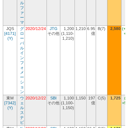
ル
フ
ァ
ー
マ
JQS
グ
2020/12/24
JTG
1,200
1,210
6.95
B(7)
2,580
(+
[4171]
ロ
その他
(1,110-
億
+1
(Y)
ー
1,210)
バ
ル
イ
ン
フ
ォ
メ
ー
シ
ョ
ン
東M
ウ
2020/12/22
SBI
1,100
1,150
197
C(5)
1,725
(
[7342]
ェ
その他
(1,100-
億
+5
(Y)
ル
1,150)
ス
ナ
ビ