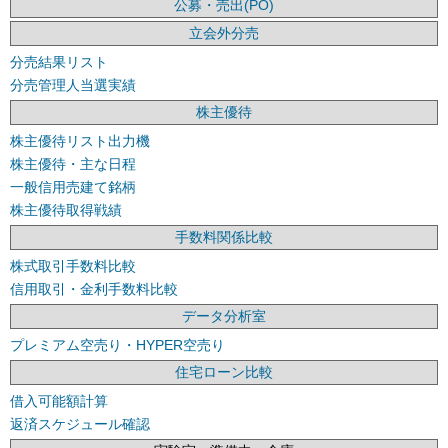
公募・売出(PO)
立会外分売
分売結果リスト
分売管理人当選実績
株主優待
株主優待リスト出力機
株主優待・主な日程
一般信用売建て銘柄
株主優待取得戦績
手数料関係比較
株式取引手数料比較
信用取引・金利手数料比較
データ分析室
プレミアム空売り・HYPER空売り
住宅ローン比較
借入可能額計算
返済スケジュール確認