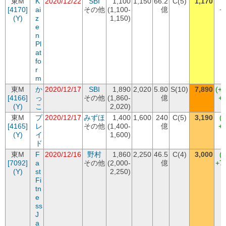
東M
K
2020/12/22
SBI
1,100
1,150
66.2
C(5)
1,170
[4170]
ai
その他
(1,100-
億
+
(Y)
z
1,150)
e
n
Pl
at
fo
r
m
東M
か
2020/12/17
SBI
1,890
2,020
5.80
S(10)
7,890
(+
[4166]
っ
その他
(1,860-
億
+5
(Y)
こ
2,020)
東M
プ
2020/12/17
みずほ
1,400
1,600
240
C(5)
3,190
(
[4165]
レ
その他
(1,400-
億
+1
(Y)
イ
1,600)
ド
東M
F
2020/12/16
野村
1,860
2,250
46.5
C(4)
3,000
(
[7092]
a
その他
(2,000-
億
+7
(Y)
st
2,250)
Fi
tn
e
ss
J
a