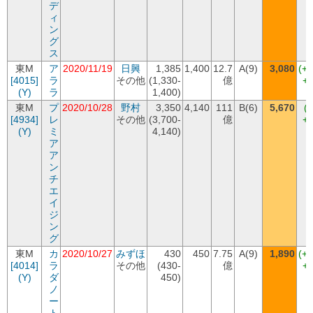
デ
ィ
ン
グ
ス
東M
ア
2020/11/19
日興
1,385
1,400
12.7
A(9)
3,080
(+
[4015]
ラ
その他
(1,330-
億
+1
(Y)
ラ
1,400)
東M
プ
2020/10/28
野村
3,350
4,140
111
B(6)
5,670
(
[4934]
レ
その他
(3,700-
億
+1
(Y)
ミ
4,140)
ア
ア
ン
チ
エ
イ
ジ
ン
グ
東M
カ
2020/10/27
みずほ
430
450
7.75
A(9)
1,890
(+
[4014]
ラ
その他
(430-
億
+1
(Y)
ダ
450)
ノ
ー