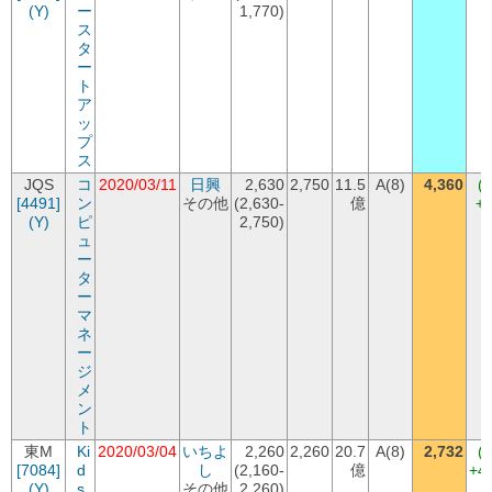
(Y)
ー
1,770)
ス
タ
ー
ト
ア
ッ
プ
ス
JQS
コ
2020/03/11
日興
2,630
2,750
11.5
A(8)
4,360
(
[4491]
ン
その他
(2,630-
億
+1
(Y)
ピ
2,750)
ュ
ー
タ
ー
マ
ネ
ー
ジ
メ
ン
ト
東M
Ki
2020/03/04
いちよ
2,260
2,260
20.7
A(8)
2,732
(
[7084]
d
し
(2,160-
億
+4
(Y)
s
その他
2,260)