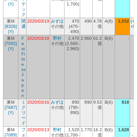
(Y)
テ
1,700)
ッ
ク
東M
関
2020/03/19
みずほ
470
490
4.78
A(8)
1,032
(+
[9326]
通
その他
(470-
億
+5
(Y)
490)
東M
F
2020/03/18
野村
2,470
2,960
61.2
B(6)
-
[7092]
a
その他
(2,560-
億
(Y)
st
2,960)
Fi
tn
e
ss
J
a
p
a
n
東M
ミ
2020/03/16
みずほ
890
890
9.53
B(6)
818
[7687]
ク
その他
(790-
億
-
(Y)
リ
890)
ー
ド
東M
フ
2020/03/13
野村
1,520
1,770
16.2
B(6)
1,628
[7089]
ォ
その他
(1,700-
億
-1