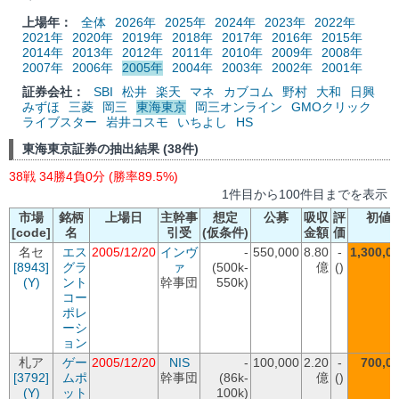
上場年：
全体
2026年
2025年
2024年
2023年
2022年
2021年
2020年
2019年
2018年
2017年
2016年
2015年
2014年
2013年
2012年
2011年
2010年
2009年
2008年
2007年
2006年
2005年
2004年
2003年
2002年
2001年
証券会社：
SBI
松井
楽天
マネ
カブコム
野村
大和
日興
みずほ
三菱
岡三
東海東京
岡三オンライン
GMOクリック
ライブスター
岩井コスモ
いちよし
HS
東海東京証券の抽出結果 (38件)
38戦 34勝4負0分 (勝率89.5%)
1件目から100件目までを表示
市場
銘柄
上場日
主幹事
想定
公募
吸収
評
初値
[code]
名
引受
(仮条件)
金額
価
名セ
エス
2005/12/20
インヴ
-
550,000
8.80
-
1,300,0
[8943]
グラ
ァ
(500k-
億
()
(Y)
ント
幹事団
550k)
コー
ポレ
ーシ
ョン
札ア
ゲー
2005/12/20
NIS
-
100,000
2.20
-
700,0
[3792]
ムポ
幹事団
(86k-
億
()
(Y)
ット
100k)