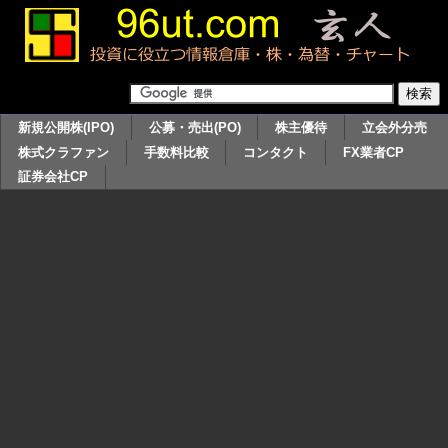
新規公開株(IPO)
公募・売出(PO)
株主優待
立会外分売
株式クラファン
手数料比較
コンタクト
FX業者CP
証券会社CP