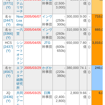
[3771]
テム
幹事団
(2,500-
億
()
(Y)
リサ
3,000)
ーチ
名セ
Now
2005/06/07
インヴ
-
300,000
9.00
-
710,0
[2447]
Loa
ァ
(250k-
億
()
(Y)
ding
幹事団
300k)
名セ
一六
2005/04/06
インヴ
-
310,000
9.30
-
660,0
[3366]
堂
ァ
(260k-
億
()
(Y)
幹事団
310k)
HCS
シン
2005/04/05
JTG
-
650,000
7.80
-
3,010,0
[2437]
ワア
幹事団
(600k-
億
()
(Y)
ート
650k)
オー
クシ
ョン
名セ
エフ
2005/03/29
かざか
-
380,000
74.1
-
240,0
[4567]
ェク
幹事団
(220k-
億
()
(Y)
ター
380k)
細胞
研究
所
JQ
共同
2005/03/25
日興
-
2,800
9.66
-
6,0
[2436]
ピー
幹事団
(2,400-
億
()
(Y)
アー
2,800)
ル