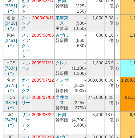
JQ
ビズ
2005/08/17
日興
-
250
11.5
-
3
[3381]
ネッ
幹事団
(225-
億
()
(Y)
ト
250)
名セ
クロ
2005/08/11
東海東
-
1,050
7.98
-
1,2
[9428]
ップ
京
(900-
億
()
(Y)
ス
主幹事
1,050)
東M
メデ
2005/08/05
みずほ
-
680
8.16
-
1,1
[2451]
ィア
幹事団
(560-
億
()
(Y)
クリ
680)
エイ
ト
HCS
マル
2005/07/21
クレス
-
1,300
45.5
-
1,1
[7834]
マン
イ
(1,100-
億
()
(Y)
幹事団
1,300)
名セ
ガイ
2005/07/12
インヴ
-
300,000
6.00
-
1,200,0
[3775]
アッ
ァ
(250k-
億
()
(Y)
クス
幹事団
300k)
HCS
オン
2005/07/08
岩井コ
-
275,000
8.25
-
611,0
[3376]
リー
ス
(225k-
億
()
(Y)
幹事団
275k)
JQ
サン
2005/06/22
日興
-
5,400
13.0
-
6,6
[3435]
コー
幹事団
(4,700-
億
()
(Y)
テク
5,400)
ノ
JQ
シス
2005/06/13
みずほ
-
3,000
6.00
-
4,9