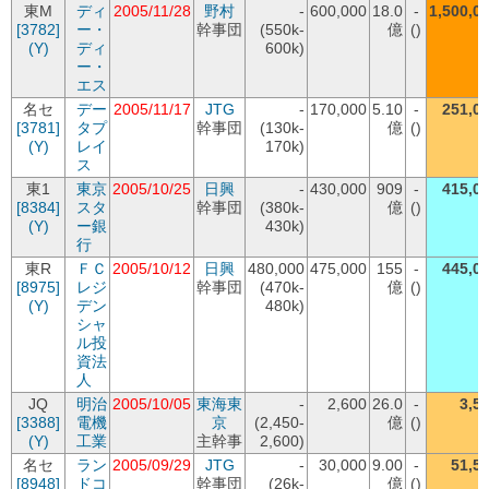
東M
ディ
2005/11/28
野村
-
600,000
18.0
-
1,500,0
[3782]
ー・
幹事団
(550k-
億
()
(Y)
ディ
600k)
ー・
エス
名セ
デー
2005/11/17
JTG
-
170,000
5.10
-
251,0
[3781]
タプ
幹事団
(130k-
億
()
(Y)
レイ
170k)
ス
東1
東京
2005/10/25
日興
-
430,000
909
-
415,0
[8384]
スタ
幹事団
(380k-
億
()
(Y)
ー銀
430k)
行
東R
ＦＣ
2005/10/12
日興
480,000
475,000
155
-
445,0
[8975]
レジ
幹事団
(470k-
億
()
(Y)
デン
480k)
シャ
ル投
資法
人
JQ
明治
2005/10/05
東海東
-
2,600
26.0
-
3,5
[3388]
電機
京
(2,450-
億
()
(Y)
工業
主幹事
2,600)
名セ
ラン
2005/09/29
JTG
-
30,000
9.00
-
51,5
[8948]
ドコ
幹事団
(26k-
億
()