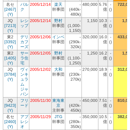
名セ
バル
2005/12/14
楽天
-
480,000
5.76
-
722,0
[2467]
ク
幹事団
(440k-
億
()
(Y)
480k)
JQ
レシ
2005/12/14
野村
-
1,150
10.3
-
1,5
[7213]
ップ
幹事団
(1,000-
億
()
(Y)
1,150)
東2
デリ
2005/12/06
インベ
-
320,000
16.0
-
433,0
[3392]
カフ
幹事団
(290k-
億
()
(Y)
ーズ
320k)
東2
サー
2005/12/05
野村
-
1,250
16.2
-
1,5
[1405]
ラ住
幹事団
(1,100-
億
()
(Y)
宅
1,250)
JQ
ヴィ
2005/12/02
大和
-
270,000
18.9
-
312,0
[3784]
ンキ
幹事団
(230k-
億
()
(Y)
ュラ
270k)
ム
ジャ
パン
JQ
フリ
2005/11/30
東海東
-
450,000
7.51
-
810,0
[9423]
ード
京
(420k-
億
()
(Y)
主幹事
450k)
名セ
アプ
2005/11/29
JTG
-
350,000
10.5
-
382,0
[2460]
レシ
幹事団
(280k-
億
()
(Y)
オ
350k)