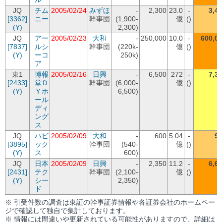
JQ
チム
2005/02/24
みずほ
-
2,300
23.0
-
3,4
[3362]
ニー
幹事団
(1,900-
億
()
(Y)
2,300)
JQ
アー
2005/02/23
大和
-
250,000
10.0
-
600,0
[7837]
ルシ
幹事団
(220k-
億
()
(Y)
ーコ
250k)
ア
東1
博報
2005/02/16
日興
-
6,500
272
-
7,3
[2433]
堂Ｄ
幹事団
(6,000-
億
()
(Y)
Ｙホ
6,500)
ール
ディ
ング
ス
JQ
ハビ
2005/02/09
大和
-
600
5.04
-
9
[3895]
ック
幹事団
(540-
億
()
(Y)
ス
600)
JQ
日本
2005/02/09
日興
-
2,350
11.2
-
6,6
[2431]
テク
幹事団
(2,100-
億
()
(Y)
シー
2,350)
ド
※ 引受件数の調査は東証の幹事証券情報や各証券会社のホームペー
ジで確認して独自で集計しております。
※ 情報には間違いや更新されている可能性がありますので、詳細は