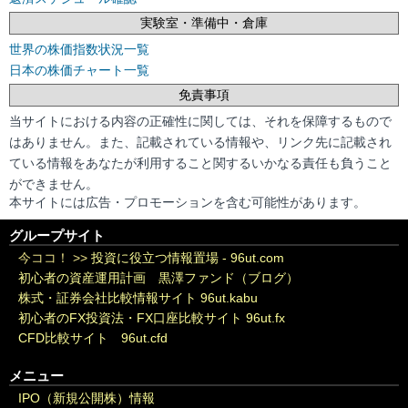
実験室・準備中・倉庫
世界の株価指数状況一覧
日本の株価チャート一覧
免責事項
当サイトにおける内容の正確性に関しては、それを保障するもので
はありません。また、記載されている情報や、リンク先に記載され
ている情報をあなたが利用すること関するいかなる責任も負うこと
ができません。
本サイトには広告・プロモーションを含む可能性があります。
グループサイト
今ココ！ >>
投資に役立つ情報置場 - 96ut.com
初心者の資産運用計画 黒澤ファンド（ブログ）
株式・証券会社比較情報サイト 96ut.kabu
初心者のFX投資法・FX口座比較サイト 96ut.fx
CFD比較サイト 96ut.cfd
メニュー
IPO（新規公開株）情報