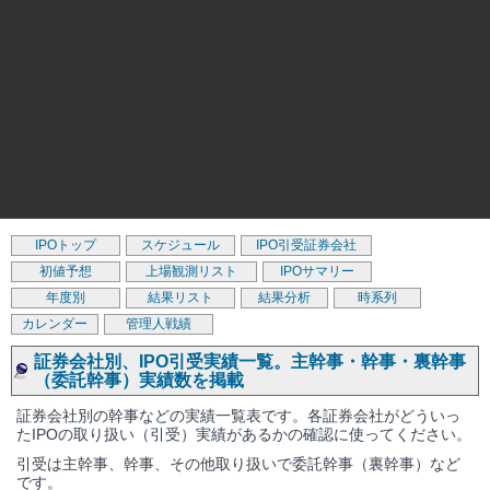
IPOトップ
スケジュール
IPO引受証券会社
初値予想
上場観測リスト
IPOサマリー
年度別
結果リスト
結果分析
時系列
カレンダー
管理人戦績
証券会社別、IPO引受実績一覧。主幹事・幹事・裏幹事
（委託幹事）実績数を掲載
証券会社別の幹事などの実績一覧表です。各証券会社がどういっ
たIPOの取り扱い（引受）実績があるかの確認に使ってください。
引受は主幹事、幹事、その他取り扱いで委託幹事（裏幹事）など
です。