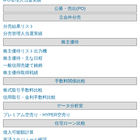
公募・売出(PO)
立会外分売
分売結果リスト
分売管理人当選実績
株主優待
株主優待リスト出力機
株主優待・主な日程
一般信用売建て銘柄
株主優待取得戦績
手数料関係比較
株式取引手数料比較
信用取引・金利手数料比較
データ分析室
プレミアム空売り・HYPER空売り
住宅ローン比較
借入可能額計算
返済スケジュール確認