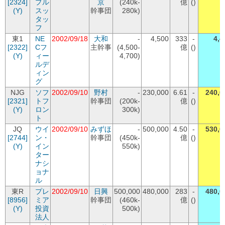
[2324]
プル
京
(240k-
億
()
(Y)
スッ
幹事団
280k)
タッ
フ
東1
NE
2002/09/18
大和
-
4,500
333
-
4,4
[2322]
Cフ
主幹事
(4,500-
億
()
(Y)
ィー
4,700)
ルデ
ィン
グ
NJG
ソフ
2002/09/10
野村
-
230,000
6.61
-
240,0
[2321]
トフ
幹事団
(200k-
億
()
(Y)
ロン
300k)
ト
JQ
ウイ
2002/09/10
みずほ
-
500,000
4.50
-
530,0
[2744]
ン・
幹事団
(450k-
億
()
(Y)
イン
550k)
ター
ナシ
ョナ
ル
東R
プレ
2002/09/10
日興
500,000
480,000
283
-
480,0
[8956]
ミア
幹事団
(460k-
億
()
(Y)
投資
500k)
法人