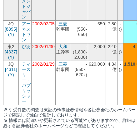
メン
トジ
ャパ
ン
JQ
アー
2002/02/05
三菱
-
650
7.80
-
6
[8895]
ネス
幹事団
(550-
億
()
(Y)
トワ
650)
ン
東2
ぴあ
2002/01/30
大和
-
2,000
22.0
-
4,2
[4337]
主幹事
(1,800-
億
()
(Y)
2,000)
JQ
ディ
2002/01/29
三菱
-
620,000
4.34
-
1,510,0
[4311]
ース
幹事団
(550k-
億
()
(Y)
リ
620k)
ー・
パブ
リッ
シャ
ー
※ 引受件数の調査は東証の幹事証券情報や各証券会社のホームペー
ジで確認して独自で集計しております。
※ 情報には間違いや更新されている可能性がありますので、詳細は
必ず各証券会社のホームページなどで確認してください。