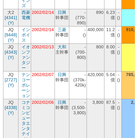
イン
ズ
大2
西菱
2002/02/14
日興
-
890
6.23
-
8
[4341]
電機
幹事団
(770-
億
()
(Y)
890)
JQ
イン
2002/02/14
三菱
-
400,000
11.2
-
910,0
[9448]
ボイ
幹事団
()
億
()
(Y)
ス
JQ
イオ
2002/02/13
大和
-
800
8.00
-
9
[4343]
ンフ
主幹事
(700-
億
()
(Y)
ァン
800)
タジ
ー
JQ
テン
2002/02/07
日興
-
420,000
5.04
-
785,0
[2727]
コー
幹事団
(370k-
億
()
(Y)
ポレ
420k)
ーシ
ョン
JQ
コナ
2002/02/06
日興
-
3,800
87.5
-
2,9
[4338]
ミコ
幹事団
(3,500-
億
()
(Y)
ンピ
3,800)
ュー
タエ
ンタ
テイ