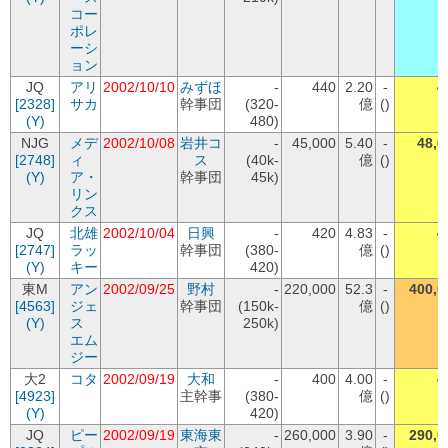
コー
ポレ
ーシ
ョン
JQ
アリ
2002/10/10
みずほ
-
440
2.20
-
4
[2328]
サカ
幹事団
(320-
億
()
(Y)
480)
NJG
メデ
2002/10/08
岩井コ
-
45,000
5.40
-
48,0
[2748]
ィ
ス
(40k-
億
()
(Y)
ア・
幹事団
45k)
リン
クス
JQ
北雄
2002/10/04
日興
-
420
4.83
-
4
[2747]
ラッ
幹事団
(380-
億
()
(Y)
キー
420)
東M
アン
2002/09/25
野村
-
220,000
52.3
-
400,0
[4563]
ジェ
幹事団
(150k-
億
()
(Y)
ス
250k)
エム
ジー
大2
コタ
2002/09/19
大和
-
400
4.00
-
4
[4923]
主幹事
(380-
億
()
(Y)
420)
JQ
ピー
2002/09/19
東海東
-
260,000
3.90
-
290,0