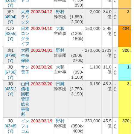
[2818]
トロ
幹事団
(750-
億
()
(Y)
850)
東2
大成
2002/04/12
野村
-
2,000
34.0
-
3,2
[4994]
ラミ
幹事団
(1,850-
億
()
(Y)
ック
2,000)
NJG
日本
2002/04/10
大和
-
150,000
3.45
-
404,0
[4355]
ロン
主幹事
(130k-
億
()
(Y)
グラ
150k)
イフ
東1
大同
2002/04/01
野村
-
270,000
1709
-
320,0
[8799]
生命
幹事団
(250k-
億
()
(Y)
保険
270k)
JQ
サン
2002/03/20
大和
-
1,100
11.0
-
1,1
[6736]
電子
主幹事
(950-
億
()
(Y)
1,100)
JQ
山田
2002/03/20
日興
-
3,150
48.3
-
3,2
[4351]
債権
幹事団
(2,750-
億
()
(Y)
回収
3,150)
管理
総合
事務
所
JQ
イン
2002/03/19
野村
-
350,000
45.5
-
370,0
[4348]
フォ
幹事団
(350k-
億
()
(Y)
コム
400k)