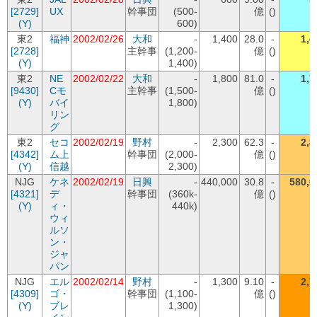
[2729]
UX
幹事団
(500-
億
()
(Y)
600)
東2
福神
2002/02/26
大和
-
1,400
28.0
-
1,4
[2728]
主幹事
(1,200-
億
()
(Y)
1,400)
東2
NE
2002/02/22
大和
-
1,800
81.0
-
1,7
[9430]
Cモ
主幹事
(1,500-
億
()
(Y)
バイ
1,800)
リン
グ
東2
セコ
2002/02/19
野村
-
2,300
62.3
-
2,8
[4342]
ム上
幹事団
(2,000-
億
()
(Y)
信越
2,300)
NJG
ケネ
2002/02/19
日興
-
440,000
30.8
-
580,0
[4321]
デ
幹事団
(360k-
億
()
(Y)
ィ・
440k)
ウィ
ルソ
ン・
ジャ
パン
NJG
エル
2002/02/14
野村
-
1,300
9.10
-
2,7
[4309]
ゴ・
幹事団
(1,100-
億
()
(Y)
ブレ
1,300)