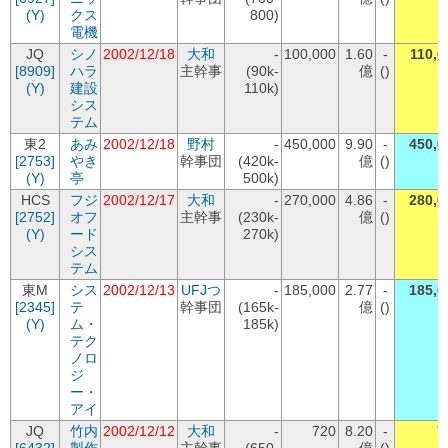
(Y)
クス
800)
電機
JQ
シノ
2002/12/18
大和
-
100,000
1.60
-
110,0
[8909]
ハラ
主幹事
(90k-
億
()
(Y)
建設
110k)
シス
テム
東2
あみ
2002/12/18
野村
-
450,000
9.90
-
450,0
[2753]
やき
幹事団
(420k-
億
()
(Y)
亭
500k)
HCS
フジ
2002/12/17
大和
-
270,000
4.86
-
280,0
[2752]
オフ
主幹事
(230k-
億
()
(Y)
ード
270k)
シス
テム
東M
シス
2002/12/13
UFJつ
-
185,000
2.77
-
185,0
[2345]
テ
幹事団
(165k-
億
()
(Y)
ム・
185k)
テク
ノロ
ジ
ー・
アイ
JQ
竹内
2002/12/12
大和
-
720
8.20
-
7