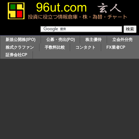
新規公開株(IPO)
公募・売出(PO)
株主優待
立会外分売
株式クラファン
手数料比較
コンタクト
FX業者CP
証券会社CP