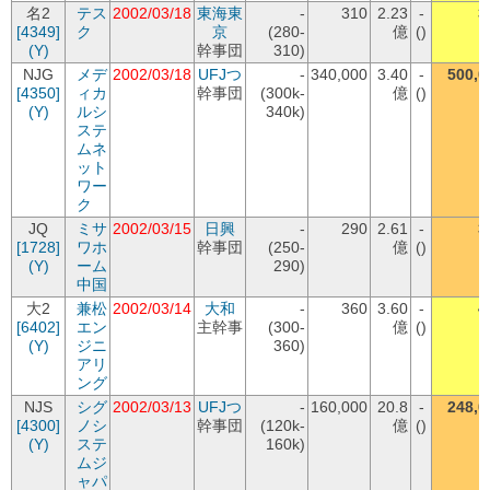
名2
テス
2002/03/18
東海東
-
310
2.23
-
3
[4349]
ク
京
(280-
億
()
(Y)
幹事団
310)
NJG
メデ
2002/03/18
UFJつ
-
340,000
3.40
-
500,0
[4350]
ィカ
幹事団
(300k-
億
()
(Y)
ルシ
340k)
ステ
ムネ
ット
ワー
ク
JQ
ミサ
2002/03/15
日興
-
290
2.61
-
3
[1728]
ワホ
幹事団
(250-
億
()
(Y)
ーム
290)
中国
大2
兼松
2002/03/14
大和
-
360
3.60
-
4
[6402]
エン
主幹事
(300-
億
()
(Y)
ジニ
360)
アリ
ング
NJS
シグ
2002/03/13
UFJつ
-
160,000
20.8
-
248,0
[4300]
ノシ
幹事団
(120k-
億
()
(Y)
ステ
160k)
ムジ
ャパ