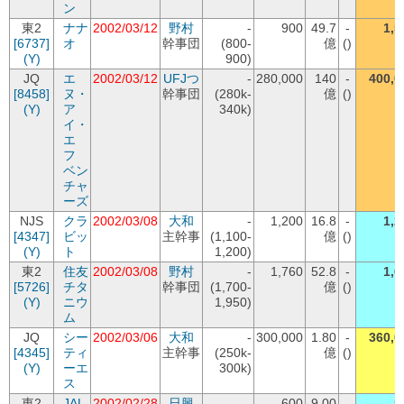
ン
東2
ナナ
2002/03/12
野村
-
900
49.7
-
1,5
[6737]
オ
幹事団
(800-
億
()
(Y)
900)
JQ
エ
2002/03/12
UFJつ
-
280,000
140
-
400,0
[8458]
ヌ・
幹事団
(280k-
億
()
(Y)
ア
340k)
イ・
エ
フ
ベン
チャ
ーズ
NJS
クラ
2002/03/08
大和
-
1,200
16.8
-
1,2
[4347]
ビッ
主幹事
(1,100-
億
()
(Y)
ト
1,200)
東2
住友
2002/03/08
野村
-
1,760
52.8
-
1,6
[5726]
チタ
幹事団
(1,700-
億
()
(Y)
ニウ
1,950)
ム
JQ
シー
2002/03/06
大和
-
300,000
1.80
-
360,0
[4345]
ティ
主幹事
(250k-
億
()
(Y)
ーエ
300k)
ス
東2
JAL
2002/02/28
日興
-
600
9.00
-
5