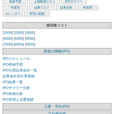
初値予想
上場観測リスト
IPOサマリー
年度別
結果リスト
結果分析
時系列
カレンダー
管理人戦績
個別株リスト
[
1000
] [
2000
] [
3000
]
[
4000
] [
5000
] [
6000
]
[
7000
] [
8000
] [
9000
]
新規公開株(IPO)
IPOスケジュール
IPO初値予想
IPO引受証券会社一覧
証券会社別引受実績
IPO結果一覧
IPOサマリー分析
IPO初値分析
IPO管理人当選実績
公募・売出(PO)
立会外分売