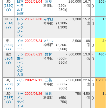
JQ
日本
2002/09/04
三菱
-
250,000
16.7
-
205,0
[2320]
ヘラ
幹事団
(220k-
億
()
(Y)
ルド
250k)
映画
NJS
レン
2002/07/30
みずほ
-
1,300
15.2
-
1,2
[2314]
トラ
幹事団
(1,100-
億
()
(Y)
ック
1,300)
ジャ
パン
東1
イオ
2002/07/24
メリル
-
2,500
108
-
2,6
[8905]
ンモ
幹事団
(2,200-
億
()
(Y)
ール
2,500)
東2
サン
2002/07/23
野村
-
500,000
13.0
-
480,0
[8904]
ヨー
幹事団
(500k-
億
()
(Y)
ハウ
650k)
ジン
グ名
古屋
JQ
バル
2002/07/11
三菱
-
900,000
22.6
-
1,290,0
[2738]
ス
幹事団
(800k-
億
()
(Y)
900k)
JQ
トー
2002/06/26
日興
-
750
4.50
-
1,2
[2737]
メン
幹事団
(650-
億
()
(Y)
デバ
750)
イス