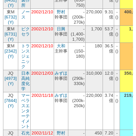
[6432]
製作
主幹事
(650-
億
()
(Y)
所
750)
東M
ノー
2002/12/10
野村
-
270,000
9.31
-
400,0
[6732]
ス
幹事団
(200k-
億
()
(Y)
270k)
東M
ピク
2002/12/10
日興
-
1,700
53.7
-
1,7
[6731]
セラ
幹事団
(1,400-
億
()
(Y)
1,700)
東M
トラ
2002/12/10
大和
-
180
36.5
-
2
[2342]
ンス
主幹事
(150-
億
()
(Y)
ジェ
180)
ニッ
ク
JQ
日本
2002/12/03
みずほ
-
310,000
12.0
-
350,0
[4973]
高純
幹事団
(290k-
億
()
(Y)
度化
330k)
学
JQ
マー
2002/11/18
みずほ
-
220,000
3.74
-
219,0
[7844]
ベラ
幹事団
(200k-
億
()
(Y)
スエ
250k)
ンタ
ーテ
イメ
ント
JQ
石光
2002/11/12
野村
-
450
7.20
-
4