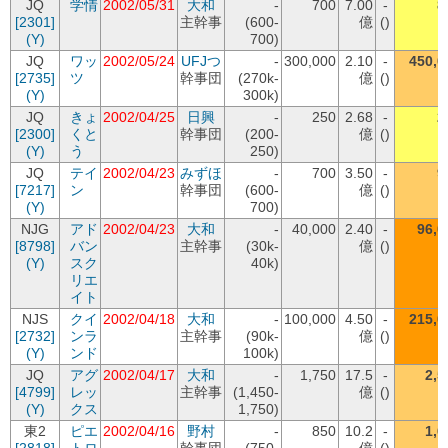
JQ
学情
2002/05/31
大和
-
700
7.00
-
8
[2301]
主幹事
(600-
億
()
(Y)
700)
JQ
ワッ
2002/05/24
UFJつ
-
300,000
2.10
-
450,0
[2735]
ツ
幹事団
(270k-
億
()
(Y)
300k)
JQ
きょ
2002/04/25
日興
-
250
2.68
-
2
[2300]
くと
幹事団
(200-
億
()
(Y)
う
250)
JQ
テイ
2002/04/23
みずほ
-
700
3.50
-
9
[7217]
ン
幹事団
(600-
億
()
(Y)
700)
NJG
アド
2002/04/23
大和
-
40,000
2.40
-
96,0
[8798]
バン
主幹事
(30k-
億
()
(Y)
スク
40k)
リエ
イト
NJS
クイ
2002/04/18
大和
-
100,000
4.50
-
215,0
[2732]
ンラ
主幹事
(90k-
億
()
(Y)
ンド
100k)
JQ
アグ
2002/04/17
大和
-
1,750
17.5
-
2,5
[4799]
レッ
主幹事
(1,450-
億
()
(Y)
クス
1,750)
東2
ピエ
2002/04/16
野村
-
850
10.2
-
1,6