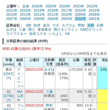
上場年：
全体
2026年
2025年
2024年
2023年
2022年
2021年
2020年
2019年
2018年
2017年
2016年
2015年
2014年
2013年
2012年
2011年
2010年
2009年
2008年
2007年
2006年
2005年
2004年
2003年
2002年
2001年
証券会社：
SBI
松井
楽天
マネ
カブコム
野村
大和
日興
みずほ
三菱
岡三
東海東京
岡三オンライン
GMOクリック
ライブスター
岩井コスモ
いちよし
HS
大和証券の抽出結果 (85件)
85戦 62勝15負8分 (勝率72.9%)
1件目から100件目までを表示
市場
銘柄
上場日
主幹事
想定
公募
吸収
評
初値
[code]
名
引受
(仮条件)
金額
価
東M
ア
2002/12/25
みずほ
-
170,000
5.10
-
170,0
[2347]
イ・
幹事団
(140k-
億
()
(Y)
ビ
170k)
ー・
イー
JQ
MA
2002/12/20
三菱
-
400
3.20
-
4
[2756]
LZE
幹事団
(400-
億
()
(Y)
N
500)
JQ
フェ
2002/12/19
野村
-
800
13.8
-
8
[6927]
ニッ
幹事団
(700-
億
()