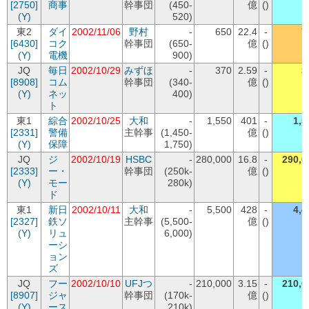
[2750]
商事
幹事団
(450-
億
()
(Y)
520)
東2
ダイ
2002/11/06
野村
-
650
22.4
-
7
[6430]
コク
幹事団
(650-
億
()
(Y)
電機
900)
JQ
毎日
2002/10/29
みずほ
-
370
2.59
-
3
[8908]
コム
幹事団
(340-
億
()
(Y)
ネッ
400)
ト
東1
綜合
2002/10/25
大和
-
1,550
401
-
1,5
[2331]
警備
主幹事
(1,450-
億
()
(Y)
保障
1,750)
JQ
ジ
2002/10/19
HSBC
-
280,000
16.8
-
290,0
[2333]
ー・
幹事団
(250k-
億
()
(Y)
モー
280k)
ド
東1
新日
2002/10/11
大和
-
5,500
428
-
4,4
[2327]
鉄ソ
主幹事
(5,500-
億
()
(Y)
リュ
6,000)
ーシ
ョン
ズ
JQ
フー
2002/10/10
UFJつ
-
210,000
3.15
-
210,0
[8907]
ジャ
幹事団
(170k-
億
()
(Y)
ース
210k)