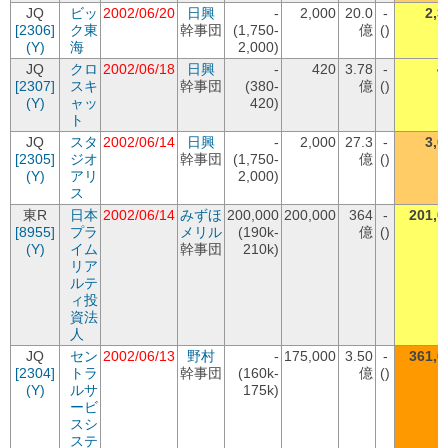
JQ
ビッ
2002/06/20
日興
-
2,000
20.0
-
2,3
[2306]
ク東
幹事団
(1,750-
億
()
(Y)
海
2,000)
JQ
クロ
2002/06/18
日興
-
420
3.78
-
4
[2307]
スキ
幹事団
(380-
億
()
(Y)
ャッ
420)
ト
JQ
スタ
2002/06/14
日興
-
2,000
27.3
-
3,0
[2305]
ジオ
幹事団
(1,750-
億
()
(Y)
アリ
2,000)
ス
東R
日本
2002/06/14
みずほ
200,000
200,000
364
-
201,0
[8955]
プラ
メリル
(190k-
億
()
(Y)
イム
幹事団
210k)
リア
ルテ
ィ投
資法
人
JQ
セン
2002/06/13
野村
-
175,000
3.50
-
361,0
[2304]
トラ
幹事団
(160k-
億
()
(Y)
ルサ
175k)
ービ
スシ
ステ