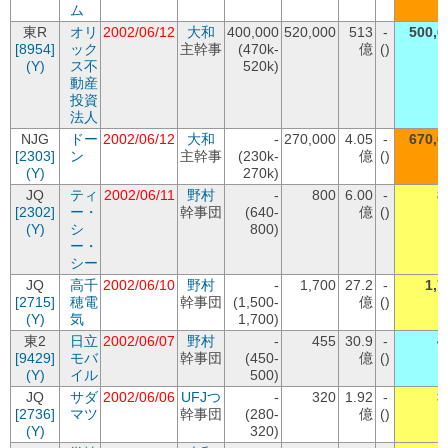
ム
東R
オリ
2002/06/12
大和
400,000
520,000
513
-
500,0
[8954]
ック
主幹事
(470k-
億
()
(Y)
ス不
520k)
動産
投資
法人
NJG
ドー
2002/06/12
大和
-
270,000
4.05
-
670,0
[2303]
ン
主幹事
(230k-
億
()
(Y)
270k)
JQ
ティ
2002/06/11
野村
-
800
6.00
-
8
[2302]
ー・
幹事団
(640-
億
()
(Y)
シ
800)
ー・
シー
JQ
高千
2002/06/10
野村
-
1,700
27.2
-
1,7
[2715]
穂電
幹事団
(1,500-
億
()
(Y)
気
1,700)
東2
日立
2002/06/07
野村
-
455
30.9
-
4
[9429]
モバ
幹事団
(450-
億
()
(Y)
イル
500)
JQ
サダ
2002/06/06
UFJつ
-
320
1.92
-
3
[2736]
マツ
幹事団
(280-
億
()
(Y)
320)