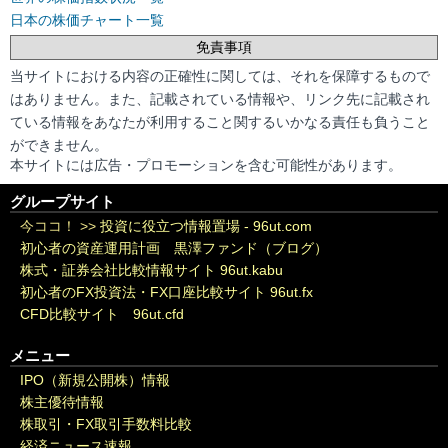
日本の株価チャート一覧
免責事項
当サイトにおける内容の正確性に関しては、それを保障するもので
はありません。また、記載されている情報や、リンク先に記載され
ている情報をあなたが利用すること関するいかなる責任も負うこと
ができません。
本サイトには広告・プロモーションを含む可能性があります。
グループサイト
今ココ！ >>
投資に役立つ情報置場 - 96ut.com
初心者の資産運用計画 黒澤ファンド（ブログ）
株式・証券会社比較情報サイト 96ut.kabu
初心者のFX投資法・FX口座比較サイト 96ut.fx
CFD比較サイト 96ut.cfd
メニュー
IPO（新規公開株）情報
株主優待情報
株取引・FX取引手数料比較
経済ニュース速報