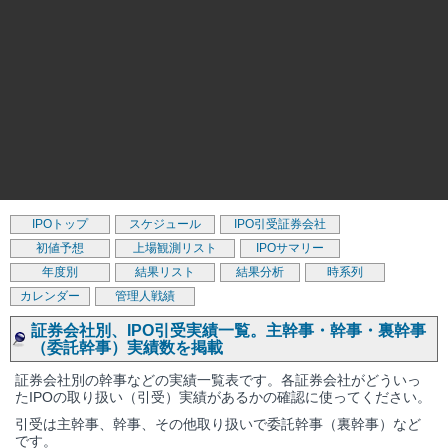
IPOトップ
スケジュール
IPO引受証券会社
初値予想
上場観測リスト
IPOサマリー
年度別
結果リスト
結果分析
時系列
カレンダー
管理人戦績
証券会社別、IPO引受実績一覧。主幹事・幹事・裏幹事
（委託幹事）実績数を掲載
証券会社別の幹事などの実績一覧表です。各証券会社がどういっ
たIPOの取り扱い（引受）実績があるかの確認に使ってください。
引受は主幹事、幹事、その他取り扱いで委託幹事（裏幹事）など
です。