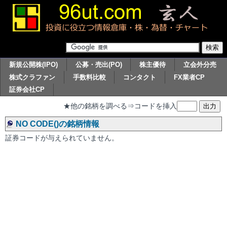
新規公開株(IPO)
公募・売出(PO)
株主優待
立会外分売
株式クラファン
手数料比較
コンタクト
FX業者CP
証券会社CP
★他の銘柄を調べる⇒コードを挿入
NO CODE()の銘柄情報
証券コードが与えられていません。