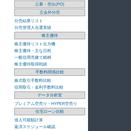
公募・売出(PO)
立会外分売
分売結果リスト
分売管理人当選実績
株主優待
株主優待リスト出力機
株主優待・主な日程
一般信用売建て銘柄
株主優待取得戦績
手数料関係比較
株式取引手数料比較
信用取引・金利手数料比較
データ分析室
プレミアム空売り・HYPER空売り
住宅ローン比較
借入可能額計算
返済スケジュール確認