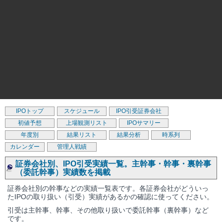
IPOトップ
スケジュール
IPO引受証券会社
初値予想
上場観測リスト
IPOサマリー
年度別
結果リスト
結果分析
時系列
カレンダー
管理人戦績
証券会社別、IPO引受実績一覧。主幹事・幹事・裏幹事
（委託幹事）実績数を掲載
証券会社別の幹事などの実績一覧表です。各証券会社がどういっ
たIPOの取り扱い（引受）実績があるかの確認に使ってください。
引受は主幹事、幹事、その他取り扱いで委託幹事（裏幹事）など
です。