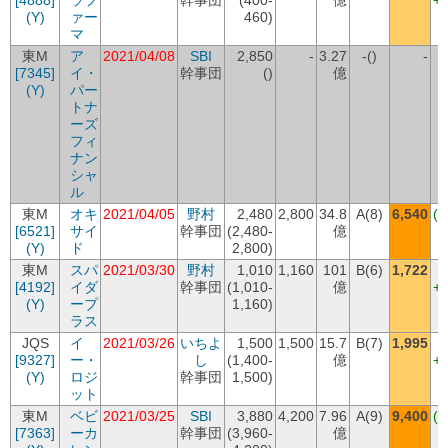
[4888]
ラフ
幹事団
(400-
億
+
(Y)
ァー
460)
マ
東M
ア
2021/04/08
SBI
2,850
-
3.27
-()
-
[7345]
イ・
幹事団
()
億
(Y)
パー
トナ
ーズ
フィ
ナン
シャ
ル
東M
オキ
2021/04/05
野村
2,480
2,800
34.8
A(8)
6,540
(+
[6521]
サイ
幹事団
(2,480-
億
+
(Y)
ド
2,800)
東M
スパ
2021/03/30
野村
1,010
1,160
101
B(6)
1,722
[4192]
イダ
幹事団
(1,010-
億
+
(Y)
ープ
1,160)
ラス
JQS
イ
2021/03/26
いちよ
1,500
1,500
15.7
B(7)
1,995
[9327]
ー・
し
(1,400-
億
+
(Y)
ロジ
幹事団
1,500)
ット
東M
ベビ
2021/03/25
SBI
3,880
4,200
7.96
A(9)
9,400
(+
[7363]
ーカ
幹事団
(3,960-
億
+