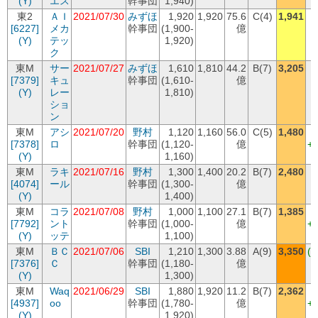
(Y)
エス
幹事団
1,940)
東2
ＡＩ
2021/07/30
みずほ
1,920
1,920
75.6
C(4)
1,941
[6227]
メカ
幹事団
(1,900-
億
(Y)
テッ
1,920)
ク
東M
サー
2021/07/27
みずほ
1,610
1,810
44.2
B(7)
3,205
[7379]
キュ
幹事団
(1,610-
億
+
(Y)
レー
1,810)
ショ
ン
東M
アシ
2021/07/20
野村
1,120
1,160
56.0
C(5)
1,480
[7378]
ロ
幹事団
(1,120-
億
+
(Y)
1,160)
東M
ラキ
2021/07/16
野村
1,300
1,400
20.2
B(7)
2,480
[4074]
ール
幹事団
(1,300-
億
+
(Y)
1,400)
東M
コラ
2021/07/08
野村
1,000
1,100
27.1
B(7)
1,385
[7792]
ント
幹事団
(1,000-
億
+
(Y)
ッテ
1,100)
東M
ＢＣ
2021/07/06
SBI
1,210
1,300
3.88
A(9)
3,350
(+
[7376]
Ｃ
幹事団
(1,180-
億
+
(Y)
1,300)
東M
Waq
2021/06/29
SBI
1,880
1,920
11.2
B(7)
2,362
[4937]
oo
幹事団
(1,780-
億
+
(Y)
1,920)