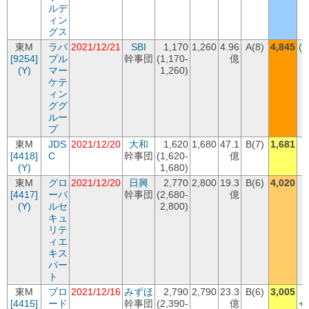
ルデ
ィン
グス
東M
ラバ
2021/12/21
SBI
1,170
1,260
4.96
A(8)
4,845
(+
[9254]
ブル
幹事団
(1,170-
億
+
(Y)
マー
1,260)
ケテ
ィン
ググ
ルー
プ
東M
JDS
2021/12/20
大和
1,620
1,680
47.1
B(7)
1,681
[4418]
C
幹事団
(1,620-
億
(Y)
1,680)
東M
グロ
2021/12/20
日興
2,770
2,800
19.3
B(6)
4,020
[4417]
ーバ
幹事団
(2,680-
億
+
(Y)
ルセ
2,800)
キュ
リテ
ィエ
キス
パー
ト
東M
ブロ
2021/12/16
みずほ
2,790
2,790
23.3
B(6)
3,005
[4415]
ード
幹事団
(2,390-
億
+