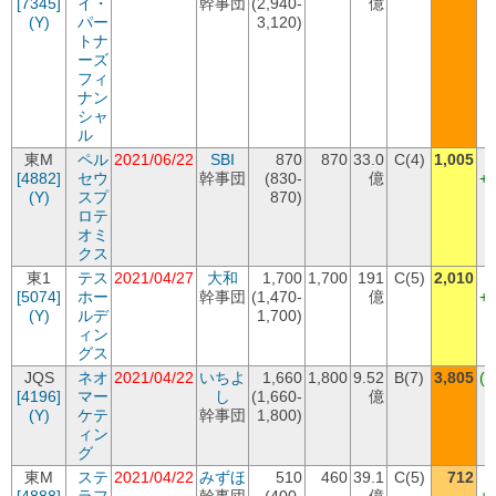
[7345]
イ・
幹事団
(2,940-
億
+
(Y)
パー
3,120)
トナ
ーズ
フィ
ナン
シャ
ル
東M
ペル
2021/06/22
SBI
870
870
33.0
C(4)
1,005
[4882]
セウ
幹事団
(830-
億
+
(Y)
スプ
870)
ロテ
オミ
クス
東1
テス
2021/04/27
大和
1,700
1,700
191
C(5)
2,010
[5074]
ホー
幹事団
(1,470-
億
+
(Y)
ルデ
1,700)
ィン
グス
JQS
ネオ
2021/04/22
いちよ
1,660
1,800
9.52
B(7)
3,805
(+
[4196]
マー
し
(1,660-
億
+
(Y)
ケテ
幹事団
1,800)
ィン
グ
東M
ステ
2021/04/22
みずほ
510
460
39.1
C(5)
712