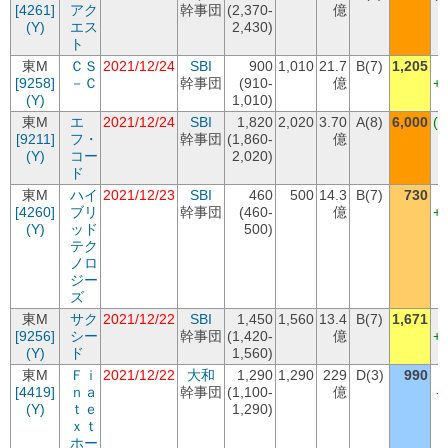
[4261]
アク
幹事団
(2,370-
億
+
(Y)
エス
2,430)
ト
東M
ＣＳ
2021/12/24
SBI
900
1,010
21.7
B(7)
1,205
[9258]
－Ｃ
幹事団
(910-
億
+
(Y)
1,010)
東M
エ
2021/12/24
SBI
1,820
2,020
3.70
A(8)
6,000
(+
[9211]
フ・
幹事団
(1,860-
億
+
(Y)
コー
2,020)
ド
東M
ハイ
2021/12/23
SBI
460
500
14.3
B(7)
730
[4260]
ブリ
幹事団
(460-
億
+
(Y)
ッド
500)
テク
ノロ
ジー
ズ
東M
サク
2021/12/22
SBI
1,450
1,560
13.4
B(7)
1,671
[9256]
シー
幹事団
(1,420-
億
+
(Y)
ド
1,560)
東M
Ｆｉ
2021/12/22
大和
1,290
1,290
229
D(3)
990
[4419]
ｎａ
幹事団
(1,100-
億
-
(Y)
ｔｅ
1,290)
ｘｔ
ホー