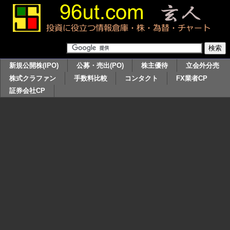
新規公開株(IPO)
公募・売出(PO)
株主優待
立会外分売
株式クラファン
手数料比較
コンタクト
FX業者CP
証券会社CP