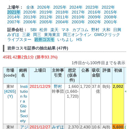
上場年：
全体
2026年
2025年
2024年
2023年
2022年
2021年
2020年
2019年
2018年
2017年
2016年
2015年
2014年
2013年
2012年
2011年
2010年
2009年
2008年
2007年
2006年
2005年
2004年
2003年
2002年
2001年
証券会社：
SBI
松井
楽天
マネ
カブコム
野村
大和
日興
みずほ
三菱
岡三
東海東京
岡三オンライン
GMOクリック
ライブスター
岩井コスモ
いちよし
HS
岩井コスモ証券の抽出結果 (47件)
45戦 42勝2負1分 (勝率93.3%)
1件目から100件目までを表示
市場
銘柄
上場日
主幹事
想定
公募
吸収
評価
初値
[code]
名
引受
(仮条
金額
件)
東M
Insti
2021/12/29
野村
1,660
1,720
37.8
B(6)
2,002
[4265]
tutio
幹事団
(1,660-
億
+
(Y)
n fo
1,720)
r a
Glo
bal
Soci
ety
東M
アジ
2021/12/27
みずほ
2,370
2,430
10.6
A(8)
5,600
(+