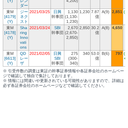
(Y)
レン
4,200)
ダー
東M
ジー
2021/03/25
日興
1,130
1,230
7.87
A(9)
2,851
(+
[4179]
ネク
幹事団
(1,130-
億
+
(Y)
スト
1,230)
東M
Sha
2021/03/24
SBI
2,670
2,850
30.2
A(8)
4,650
[4178]
ring
幹事団
(2,670-
億
+
(Y)
Inno
2,850)
vati
ons
東M
QD
2021/02/05
日興
275
340
53.0
B(6)
797
(+
[6613]
レー
SBI
(300-
億
+
(Y)
ザ
幹事団
340)
※ 引受件数の調査は東証の幹事証券情報や各証券会社のホームペー
ジで確認して独自で集計しております。
※ 情報には間違いや更新されている可能性がありますので、詳細は
必ず各証券会社のホームページなどで確認してください。