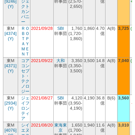
[9246]
ジェ
幹事団
(2,570-
億
+
(Y)
クト
2,650)
カン
パニ
ー
東M
ＲＯ
2021/09/28
SBI
1,760
1,860
4.70
A(8)
3,725
(+
[4374]
ＢＯ
幹事団
(1,720-
億
+
(Y)
ＴＰ
1,860)
ＡＹ
ＭＥ
ＮＴ
東M
コア
2021/09/22
大和
3,350
3,500
14.8
A(8)
7,040
(+
[4371]
コン
幹事団
(3,350-
億
+
(Y)
セプ
3,500)
ト・
テク
ノロ
ジー
東M
ジェ
2021/08/27
SBI
4,120
4,190
36.8
B(6)
3,560
[2934]
イフ
幹事団
(3,950-
億
-
(Y)
ロン
4,190)
ティ
ア
東M
シイ
2021/08/20
東海東
1,650
1,940
11.6
A(8)
3,010
[4076]
エヌ
京
(1,700-
億
+