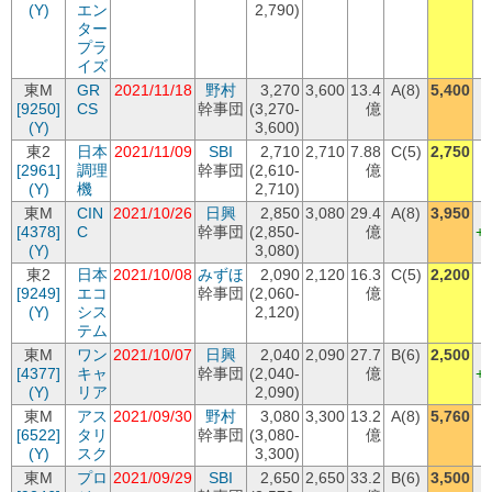
(Y)
エン
2,790)
ター
プラ
イズ
東M
GR
2021/11/18
野村
3,270
3,600
13.4
A(8)
5,400
[9250]
CS
幹事団
(3,270-
億
+
(Y)
3,600)
東2
日本
2021/11/09
SBI
2,710
2,710
7.88
C(5)
2,750
[2961]
調理
幹事団
(2,610-
億
(Y)
機
2,710)
東M
CIN
2021/10/26
日興
2,850
3,080
29.4
A(8)
3,950
[4378]
C
幹事団
(2,850-
億
+
(Y)
3,080)
東2
日本
2021/10/08
みずほ
2,090
2,120
16.3
C(5)
2,200
[9249]
エコ
幹事団
(2,060-
億
(Y)
シス
2,120)
テム
東M
ワン
2021/10/07
日興
2,040
2,090
27.7
B(6)
2,500
[4377]
キャ
幹事団
(2,040-
億
+
(Y)
リア
2,090)
東M
アス
2021/09/30
野村
3,080
3,300
13.2
A(8)
5,760
[6522]
タリ
幹事団
(3,080-
億
+
(Y)
スク
3,300)
東M
プロ
2021/09/29
SBI
2,650
2,650
33.2
B(6)
3,500