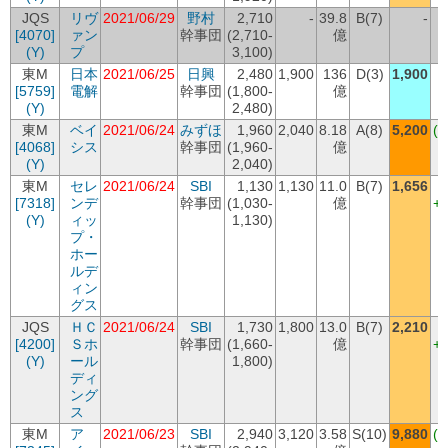
JQS
リヴ
2021/06/29
野村
2,710
-
39.8
B(7)
-
[4070]
ァン
幹事団
(2,710-
億
(Y)
プ
3,100)
東M
日本
2021/06/25
日興
2,480
1,900
136
D(3)
1,900
[5759]
電解
幹事団
(1,800-
億
(Y)
2,480)
東M
ベイ
2021/06/24
みずほ
1,960
2,040
8.18
A(8)
5,200
(+
[4068]
シス
幹事団
(1,960-
億
+
(Y)
2,040)
東M
セレ
2021/06/24
SBI
1,130
1,130
11.0
B(7)
1,656
[7318]
ンデ
幹事団
(1,030-
億
+
(Y)
ィッ
1,130)
プ・
ホー
ルデ
ィン
グス
JQS
ＨＣ
2021/06/24
SBI
1,730
1,800
13.0
B(7)
2,210
[4200]
Ｓホ
幹事団
(1,660-
億
+
(Y)
ール
1,800)
ディ
ング
ス
東M
ア
2021/06/23
SBI
2,940
3,120
3.58
S(10)
9,880
(+