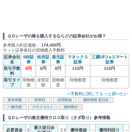
ＱＤレーザの株を購入するならどの証券会社がお得？
参考購入約定価格：
174,400円
ネット証券各社の現物購入手数料
証券会社
SBI証
松井証
楽天証
マネックス
三菱UFJ eスマート
名
券
券
券
証券
証券
取引手数
0円
0円
0円
115円
115円
料
取引タイ
現物都
全部定
現物都
現物都度
現物都度
プ
度
額
度
⇒手数料に関してもっと調べたい
基本情報
時系列
信用取組
優待情報
逆日歩
一般売残
クロスコスト
適時開示
ＱＤレーザの株主優待クロス取り（タダ取り）参考情報
最大逆日歩
必要資金
0
3.6
優待価値
--
優待利回り
--