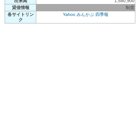
出来高
1,580,900
貸借情報
制度
各サイトリン
Yahoo
みんかぶ
四季報
ク