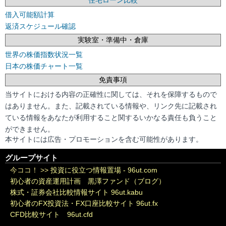
住宅ローン比較
借入可能額計算
返済スケジュール確認
実験室・準備中・倉庫
世界の株価指数状況一覧
日本の株価チャート一覧
免責事項
当サイトにおける内容の正確性に関しては、それを保障するもので
はありません。また、記載されている情報や、リンク先に記載され
ている情報をあなたが利用すること関するいかなる責任も負うこと
ができません。
本サイトには広告・プロモーションを含む可能性があります。
グループサイト
今ココ！ >>
投資に役立つ情報置場 - 96ut.com
初心者の資産運用計画 黒澤ファンド（ブログ）
株式・証券会社比較情報サイト 96ut.kabu
初心者のFX投資法・FX口座比較サイト 96ut.fx
CFD比較サイト 96ut.cfd