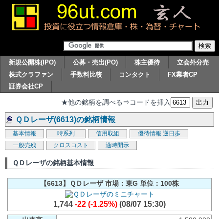
新規公開株(IPO)
公募・売出(PO)
株主優待
立会外分売
株式クラファン
手数料比較
コンタクト
FX業者CP
証券会社CP
★他の銘柄を調べる⇒コードを挿入
ＱＤレーザ(6613)の銘柄情報
基本情報
時系列
信用取組
優待情報
逆日歩
一般売残
クロスコスト
適時開示
ＱＤレーザの銘柄基本情報
【6613】ＱＤレーザ 市場：東G 単位：100株
1,744
-22 (-1.25%)
(08/07 15:30)