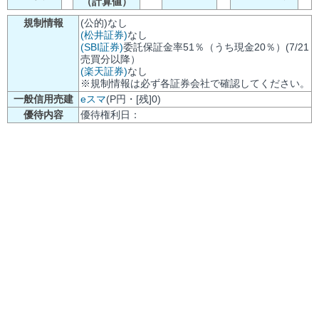
（計算値）
規制情報
(公的)なし
(松井証券)
なし
(SBI証券)
委託保証金率51％（うち現金20％）(7/21
売買分以降）
(楽天証券)
なし
※規制情報は必ず各証券会社で確認してください。
一般信用売建
eスマ
(P円・[残]0)
優待内容
優待権利日：