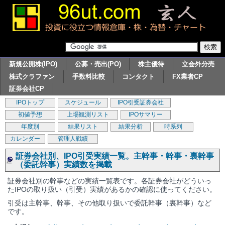
新規公開株(IPO)
公募・売出(PO)
株主優待
立会外分売
株式クラファン
手数料比較
コンタクト
FX業者CP
証券会社CP
IPOトップ
スケジュール
IPO引受証券会社
初値予想
上場観測リスト
IPOサマリー
年度別
結果リスト
結果分析
時系列
カレンダー
管理人戦績
証券会社別、IPO引受実績一覧。主幹事・幹事・裏幹事
（委託幹事）実績数を掲載
証券会社別の幹事などの実績一覧表です。各証券会社がどういっ
たIPOの取り扱い（引受）実績があるかの確認に使ってください。
引受は主幹事、幹事、その他取り扱いで委託幹事（裏幹事）など
です。