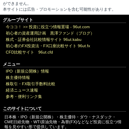
ができません。
本サイトには広告・プロモーションを含む可能性があります。
グループサイト
今ココ！ >>
投資に役立つ情報置場 - 96ut.com
初心者の資産運用計画 黒澤ファンド（ブログ）
株式・証券会社比較情報サイト 96ut.kabu
初心者のFX投資法・FX口座比較サイト 96ut.fx
CFD比較サイト 96ut.cfd
メニュー
IPO（新規公開株）情報
株主優待情報
株取引・FX取引手数料比較
経済ニュース速報
参考・便利リンク集
このサイトについて
日本株・IPO（新規公開株）・株主優待・ダウ・ナスダック・
CME日経先物・WTI原油先物・為替(FX)などなど投資に役立つ情
報を見やすい形で提供しています。