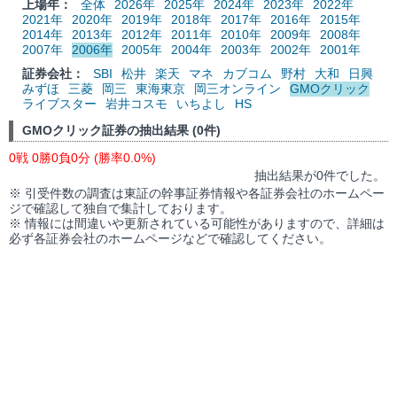
上場年：
全体
2026年
2025年
2024年
2023年
2022年
2021年
2020年
2019年
2018年
2017年
2016年
2015年
2014年
2013年
2012年
2011年
2010年
2009年
2008年
2007年
2006年
2005年
2004年
2003年
2002年
2001年
証券会社：
SBI
松井
楽天
マネ
カブコム
野村
大和
日興
みずほ
三菱
岡三
東海東京
岡三オンライン
GMOクリック
ライブスター
岩井コスモ
いちよし
HS
GMOクリック証券の抽出結果 (0件)
0戦 0勝0負0分 (勝率0.0%)
抽出結果が0件でした。
※ 引受件数の調査は東証の幹事証券情報や各証券会社のホームペー
ジで確認して独自で集計しております。
※ 情報には間違いや更新されている可能性がありますので、詳細は
必ず各証券会社のホームページなどで確認してください。