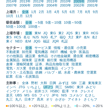
2014年
2013年
2012年
2011年
2010年
2009年
2008年
2007年
2006年
2005年
2004年
2003年
2002年
2001年
上場月：
全体
1月
2月
3月
4月
5月
6月
7月
8月
9月
10月
11月
12月
吸収金額：
全体
～5億
5億～10億
10億～50億
50億～100億
100億～
上場市場：
全体
東M
JQ
東G
東2
JQS
東1
東R
HCG
東S
HCS
名セ
NJS
NJG
札ア
福Q
大2
東P
名N
名2
東イ
NEO
名M
JQG
福証
JQR
札証
セクター：
全体
サービス業
情報・通信業
小売業
不動産業
卸売業
電気機器
REIT
機械
化学
医薬品
その他製品
建設業
食料品
その他金融業
通信業
精密機器
金属製品
保険業
証券業
銀行業
輸送用機器
倉庫・運輸関連業
証券、商品先物取引業
陸運業
電気・ガス業
非鉄金属
繊維製品
インフラ
ガラス・土石製品
鉄鋼
パルプ・紙
水産・農林業
空運業
鉱業
石油・石炭製品
主幹事：
全体
野村
大和
日興
みずほ
SBI
三菱
東海東京
インベ
JTG
いちよし
UFJつ
岡三
SMBC
東洋
みどり
インヴァ
メリル
岩井コス
HSBC
藍澤
マネ
クレスイ
楽天
UBS
MS
GS
フィリ
JPモ
NIS
コメルツ
むさし
丸三
丸八
日本ア
髙木
オリ
かざか
アイネト
さくらフ
■
+100％以上、
■
+20％以上、
■
+0%より上、
■
0～-20%、
■
-20％