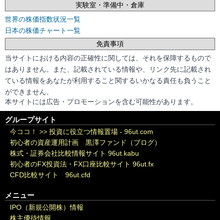
実験室・準備中・倉庫
世界の株価指数状況一覧
日本の株価チャート一覧
免責事項
当サイトにおける内容の正確性に関しては、それを保障するもので
はありません。また、記載されている情報や、リンク先に記載され
ている情報をあなたが利用すること関するいかなる責任も負うこと
ができません。
本サイトには広告・プロモーションを含む可能性があります。
グループサイト
今ココ！ >>
投資に役立つ情報置場 - 96ut.com
初心者の資産運用計画 黒澤ファンド（ブログ）
株式・証券会社比較情報サイト 96ut.kabu
初心者のFX投資法・FX口座比較サイト 96ut.fx
CFD比較サイト 96ut.cfd
メニュー
IPO（新規公開株）情報
株主優待情報