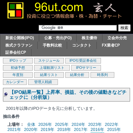
新規公開株(IPO)
公募・売出(PO)
株主優待
立会外分売
株式クラファン
手数料比較
コンタクト
FX業者CP
証券会社CP
IPOトップ
スケジュール
IPO引受証券会社
初値予想
上場観測リスト
IPOサマリー
年度別
結果リスト
結果分析
時系列
カレンダー
管理人戦績
【IPO結果一覧】上昇率、損益、その後の値動きなどチ
ェックに（分析版）
2001年以降のIPOデータを元に分析しています。
抽出条件
上場年：
全体
2026年
2025年
2024年
2023年
2022年
2021年
2020年
2019年
2018年
2017年
2016年
2015年