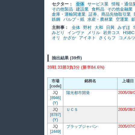
セクター：
全体
サービス業
情報・通信
その他製品
建設業
食料品
その他金融業
倉庫・運輸関連業
証券、商品先物取引業
鉄鋼
パルプ・紙
水産・農林業
空運業
主幹事：
全体
野村
大和
日興
みずほ
みどり
インヴァ
メリル
岩井コス
HSBC
オリ
かざか
アイネト
さくらフ
コメル
抽出結果 (39件)
39戦 33勝3負3分 (勝率84.6%)
市場
銘柄名
上場日
[code]
JQ
陽光都市開発
2005/09/
[8946]
(Y)
JQ
ＵＣＳ
2005/08/
[8787]
(Y)
JQ
プラップジャパン
2005/07/
[2449]