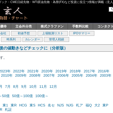
ク・CME日経先物・WTI原油先物・為替(FX)など投資に役立つ情報が満載（玄人グル
主優待
立会外分売
株式クラファン
手数料比較
コンタク
券会社
初値予想
上場観測リスト
IPOサマリー
時系列
カレンダー
管理人戦績
の後の値動きなどチェックに（分析版）
ます。
2023年
2022年
2021年
2020年
2019年
2018年
2017年
2016年
2010年
2009年
2008年
2007年
2006年
2005年
2004年
2003年
月
7月
8月
9月
10月
11月
12月
～50億
50億～100億
100億～
東1
東R
HCG
東S
HCS
名セ
NJS
NJG
札ア
福Q
大2
東P
R
札証