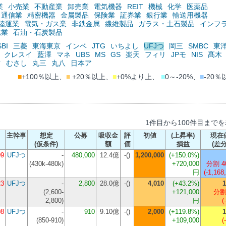
業
小売業
不動産業
卸売業
電気機器
REIT
機械
化学
医薬品
通信業
精密機器
金属製品
保険業
証券業
銀行業
輸送用機器
陸運業
電気・ガス業
非鉄金属
繊維製品
ガラス・土石製品
インフ
鉱業
石油・石炭製品
SBI
三菱
東海東京
インベ
JTG
いちよし
UFJつ
岡三
SMBC
東
クレスイ
藍澤
マネ
UBS
MS
GS
楽天
フィリ
JPモ
NIS
髙木
ツ
むさし
丸三
丸八
日本ア
■
+100％以上、
■
+20％以上、
■
+0%より上、
■
0～-20%、
■
-20％
1件目から100件目まで
主幹事
想定
公募
吸収金
評
初値
(上昇率)
現在
(仮条件)
額
価
損益
(差分
09
UFJつ
-
480,000
12.4億
-()
1,200,000
(+150.0%)
(
430k-480k
)
+720,000
分割 4
円
(-1,168
23
UFJつ
-
2,800
28.0億
-()
4,010
(+43.2%)
1
(
2,600-
+121,000
分割
2,800
)
円
(
08
UFJつ
-
910
9.10億
-()
2,000
(+119.8%)
1
(
850-910
)
+109,000
(