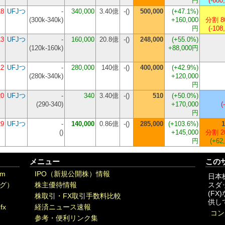
円
(-680
18
UFJつ
-
340,000
3.40億
-()
500,000
(+47.1%)
(
300k-340k
)
+160,000
分割 8
円
(-108
13
UFJつ
-
160,000
20.8億
-()
248,000
(+55.0%)
(
120k-160k
)
+88,000円
12
UFJつ
-
280,000
140億
-()
400,000
(+42.9%)
(
280k-340k
)
+120,000
円
20
UFJつ
-
340
3.40億
-()
510
(+50.0%)
(
290-340
)
+170,000
(
円
29
UFJつ
-
140,000
0.86億
-()
285,000
(+103.6%)
1
(
)
+145,000
分割 2
円
(+62
メニュー
この
om
IPO（新規公開株）情報
日本
グ）
株主優待情報
スダ
(F
株取引・FX取引手数料比較
供し
fx
経済ニュース速報
コン
参考・便利リンク集