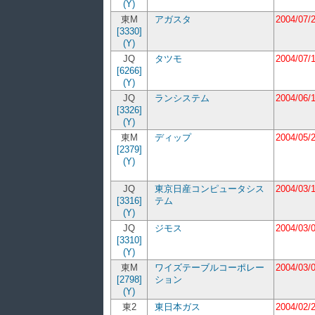
(Y)
東M
アガスタ
2004/07/
[3330]
(Y)
JQ
タツモ
2004/07/
[6266]
(Y)
JQ
ランシステム
2004/06/
[3326]
(Y)
東M
ディップ
2004/05/
[2379]
(Y)
JQ
東京日産コンピュータシス
2004/03/
[3316]
テム
(Y)
JQ
ジモス
2004/03/
[3310]
(Y)
東M
ワイズテーブルコーポレー
2004/03/
[2798]
ション
(Y)
東2
東日本ガス
2004/02/