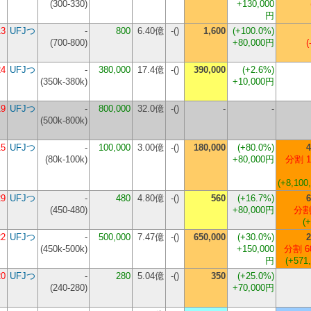
(
300-330
)
+130,000
円
13
UFJつ
-
800
6.40億
-()
1,600
(+100.0%)
(
700-800
)
+80,000円
(
24
UFJつ
-
380,000
17.4億
-()
390,000
(+2.6%)
(
350k-380k
)
+10,000円
19
UFJつ
-
800,000
32.0億
-()
-
-
(
500k-800k
)
15
UFJつ
-
100,000
3.00億
-()
180,000
(+80.0%)
4
(
80k-100k
)
+80,000円
分割 1
(+8,100
29
UFJつ
-
480
4.80億
-()
560
(+16.7%)
6
(
450-480
)
+80,000円
分割
(
22
UFJつ
-
500,000
7.47億
-()
650,000
(+30.0%)
2
(
450k-500k
)
+150,000
分割 6
円
(+571
20
UFJつ
-
280
5.04億
-()
350
(+25.0%)
(
240-280
)
+70,000円