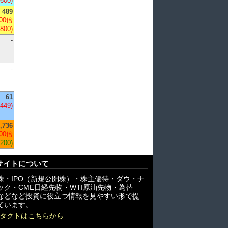
,600)
489
00倍
,800)
-
-
61
-449)
,736
00倍
,200)
サイトについて
株・IPO（新規公開株）・株主優待・ダウ・ナ
ック・CME日経先物・WTI原油先物・為替
X)などなど投資に役立つ情報を見やすい形で提
ています。
タクトはこちらから