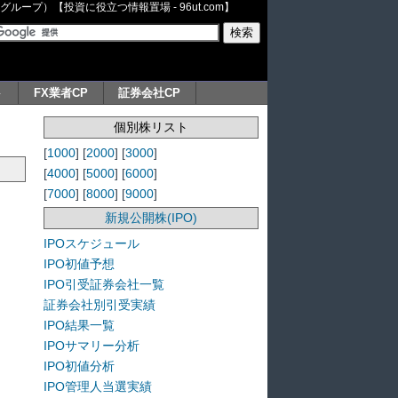
ープ）【投資に役立つ情報置場 - 96ut.com】
ト
FX業者CP
証券会社CP
個別株リスト
[
1000
] [
2000
] [
3000
]
[
4000
] [
5000
] [
6000
]
[
7000
] [
8000
] [
9000
]
新規公開株(IPO)
IPOスケジュール
IPO初値予想
IPO引受証券会社一覧
証券会社別引受実績
IPO結果一覧
IPOサマリー分析
IPO初値分析
IPO管理人当選実績