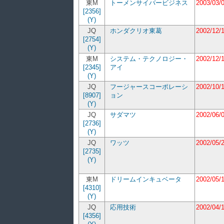
東M
トーメンサイバービジネス
2003/03/
[2356]
(Y)
JQ
ホンダクリオ東葛
2002/12/
[2754]
(Y)
東M
システム・テクノロジー・
2002/12/
[2345]
アイ
(Y)
JQ
フージャースコーポレーシ
2002/10/
[8907]
ョン
(Y)
JQ
サダマツ
2002/06/
[2736]
(Y)
JQ
ワッツ
2002/05/
[2735]
(Y)
東M
ドリームインキュベータ
2002/05/
[4310]
(Y)
JQ
応用技術
2002/04/
[4356]