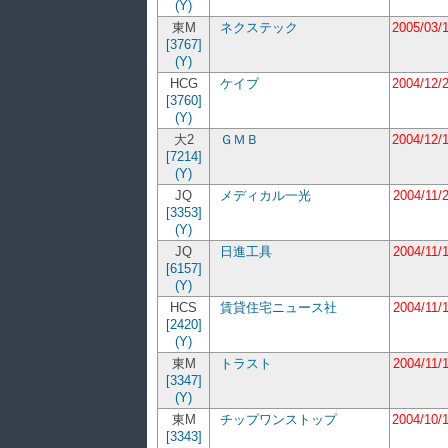
(Y)
東M
ネクステック
2005/03/
[3767]
(Y)
HCG
ケイブ
2004/12/
[3760]
(Y)
大2
ＧＭＢ
2004/12/
[7214]
(Y)
JQ
メディカル一光
2004/11/
[3353]
(Y)
JQ
日進工具
2004/11/
[6157]
(Y)
HCS
賃貸住宅ニュース社
2004/11/
[2420]
(Y)
東M
トラスト
2004/11/
[3347]
(Y)
東M
チップワンストップ
2004/10/
[3343]