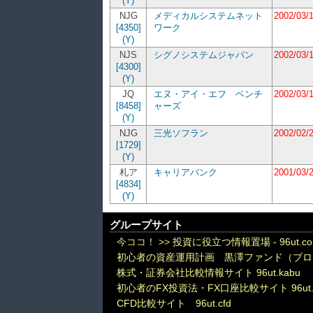
(Y)
NJG
メディカルシステムネット
2002/03/
[4350]
ワーク
(Y)
NJS
シグノシステムジャパン
2002/03/
[4300]
(Y)
JQ
エヌ・アイ・エフ ベンチ
2002/03/
[8458]
ャーズ
(Y)
NJG
三光ソフラン
2002/02/
[1729]
(Y)
札ア
キャリアバンク
2001/03/
[4834]
(Y)
グループサイト
今ココ！ >>
投資に役立つ情報置場 - 96ut.c
初心者の資産運用計画 黒澤ファンド（ブロ
株式・証券会社比較情報サイト 96ut.kabu
初心者のFX投資法・FX口座比較サイト 96ut.
CFD比較サイト 96ut.cfd