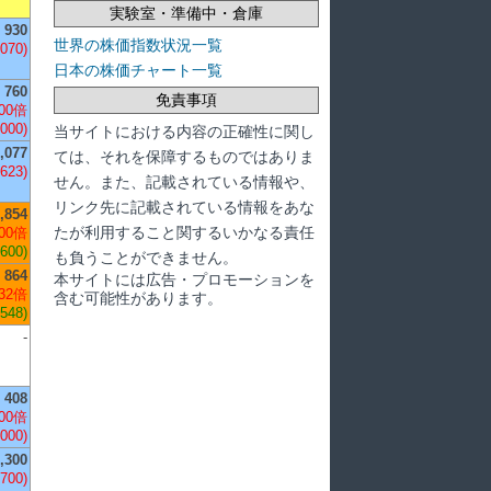
実験室・準備中・倉庫
930
世界の株価指数状況一覧
,070)
日本の株価チャート一覧
760
免責事項
00倍
,000)
当サイトにおける内容の正確性に関し
,077
ては、それを保障するものではありま
,623)
せん。また、記載されている情報や、
リンク先に記載されている情報をあな
,854
たが利用すること関するいかなる責任
00倍
,600)
も負うことができません。
864
本サイトには広告・プロモーションを
32倍
含む可能性があります。
,548)
-
408
00倍
,000)
,300
,700)