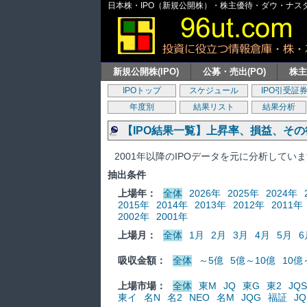
日本株・IPO（新規公開株）・株主優待・ダウ・ナスダッ
新規公開株(IPO)
公募・売出(PO)
株
IPOトップ
スケジュール
IPO引受証
年度別
結果リスト
結果分析
【IPO結果一覧】上昇率、損益、そ
2001年以降のIPOデータを元に分析してい
抽出条件
上場年：
全体
2026年
2025年
2024年
2015年
2014年
2013年
2012年
2011年
2002年
2001年
上場月：
全体
1月
2月
3月
4月
5月
6
吸収金額：
全体
～5億
5億～10億
10億
上場市場：
全体
東M
JQ
東G
東2
JQS
東イ
名N
名2
NEO
名M
JQG
福証
JQ