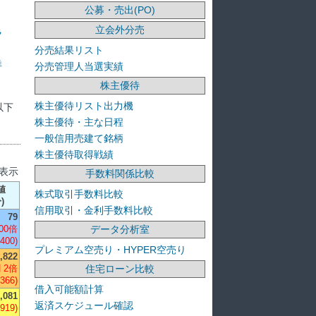
公募・売出(PO)
立会外分売
ラ
分売結果リスト
洋
分売管理人当選実績
株主優待
株主優待リスト出力機
以下
株主優待・主な日程
一般信用売建て銘柄
株主優待取得戦績
を表示
手数料関係比較
値
株式取引手数料比較
)
信用取引・金利手数料比較
79
データ分析室
00倍
,400)
プレミアム空売り・HYPER空売り
,822
住宅ローン比較
 2倍
-366)
借入可能額計算
,081
返済スケジュール確認
-919)