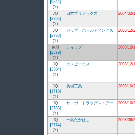
[9544]
(Y)
JQ
日本プリメックス
2004/02/
[2795]
(Y)
JQ
ジップ・ホールディングス
2003/12/
[2793]
(Y)
東M
ディップ
2003/12/
[2379]
(Y)
JQ
エスビーエス
2003/12/
[2384]
(Y)
JQ
美樹工業
2003/10/
[1718]
(Y)
JQ
サッポロドラッグストアー
2003/10/
[2786]
(Y)
JQ
一高たかはし
2003/06/
[2774]
(Y)