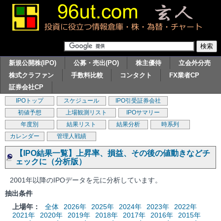
新規公開株(IPO)
公募・売出(PO)
株主優待
立会外分売
株式クラファン
手数料比較
コンタクト
FX業者CP
証券会社CP
IPOトップ
スケジュール
IPO引受証券会社
初値予想
上場観測リスト
IPOサマリー
年度別
結果リスト
結果分析
時系列
カレンダー
管理人戦績
【IPO結果一覧】上昇率、損益、その後の値動きなどチ
ェックに（分析版）
2001年以降のIPOデータを元に分析しています。
抽出条件
上場年：
全体
2026年
2025年
2024年
2023年
2022年
2021年
2020年
2019年
2018年
2017年
2016年
2015年