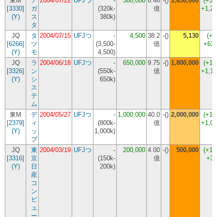
東M
ア
2004/07/22
UFJつ
-
380,000
6.46
-()
1,630,000
(+32
[3330]
ガ
(
320k-
億
+1,25
(Y)
ス
380k
)
タ
JQ
タ
2004/07/15
UFJつ
-
4,500
38.2
-()
5,130
(+1
[6266]
ツ
(
3,500-
億
+63
(Y)
モ
4,500
)
JQ
ラ
2004/06/18
UFJつ
-
650,000
9.75
-()
1,800,000
(+17
[3326]
ン
(
550k-
億
+1,15
(Y)
シ
650k
)
ス
テ
ム
東M
デ
2004/05/27
UFJつ
-
1,000,000
40.0
-()
2,000,000
(+10
[2379]
ィ
(
800k-
億
+1,00
(Y)
ッ
1,000k
)
プ
JQ
東
2004/03/19
UFJつ
-
200,000
4.00
-()
500,000
(+15
[3316]
京
(
150k-
億
+30
(Y)
日
200k
)
産
コ
ン
ピ
ュ
ー