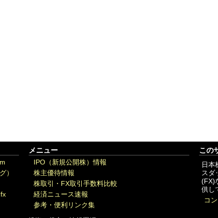
メニュー
この
om
IPO（新規公開株）情報
日本
グ）
株主優待情報
スダ
(F
株取引・FX取引手数料比較
供し
fx
経済ニュース速報
コン
参考・便利リンク集