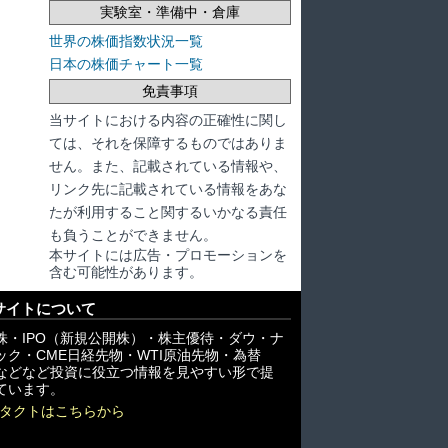
実験室・準備中・倉庫
世界の株価指数状況一覧
日本の株価チャート一覧
免責事項
当サイトにおける内容の正確性に関し
ては、それを保障するものではありま
せん。また、記載されている情報や、
リンク先に記載されている情報をあな
たが利用すること関するいかなる責任
も負うことができません。
本サイトには広告・プロモーションを
含む可能性があります。
サイトについて
株・IPO（新規公開株）・株主優待・ダウ・ナ
ック・CME日経先物・WTI原油先物・為替
X)などなど投資に役立つ情報を見やすい形で提
ています。
タクトはこちらから