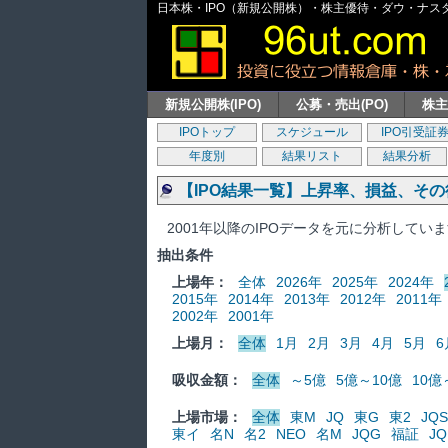
日本株・IPO（新規公開株）・株主優待・ダウ・ナスダッ
新規公開株(IPO)
公募・売出(PO)
株
IPOトップ
スケジュール
IPO引受証
年度別
結果リスト
結果分析
【IPO結果一覧】上昇率、損益、そ
2001年以降のIPOデータを元に分析してい
抽出条件
上場年：
全体
2026年
2025年
2024年
2015年
2014年
2013年
2012年
2011年
2002年
2001年
上場月：
全体
1月
2月
3月
4月
5月
6
吸収金額：
全体
～5億
5億～10億
10億
上場市場：
全体
東M
JQ
東G
東2
JQS
東イ
名N
名2
NEO
名M
JQG
福証
JQ