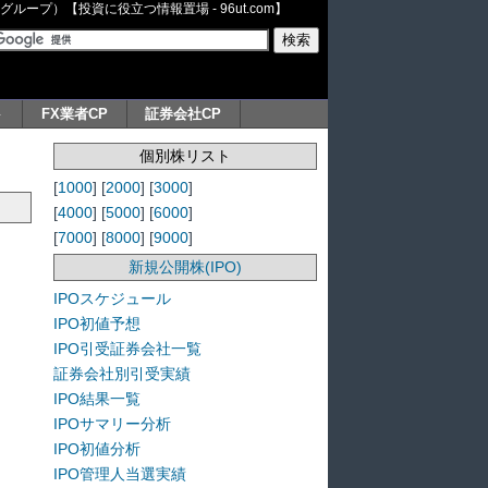
ープ）【投資に役立つ情報置場 - 96ut.com】
ト
FX業者CP
証券会社CP
個別株リスト
[
1000
] [
2000
] [
3000
]
[
4000
] [
5000
] [
6000
]
[
7000
] [
8000
] [
9000
]
新規公開株(IPO)
IPOスケジュール
IPO初値予想
IPO引受証券会社一覧
証券会社別引受実績
IPO結果一覧
IPOサマリー分析
IPO初値分析
IPO管理人当選実績