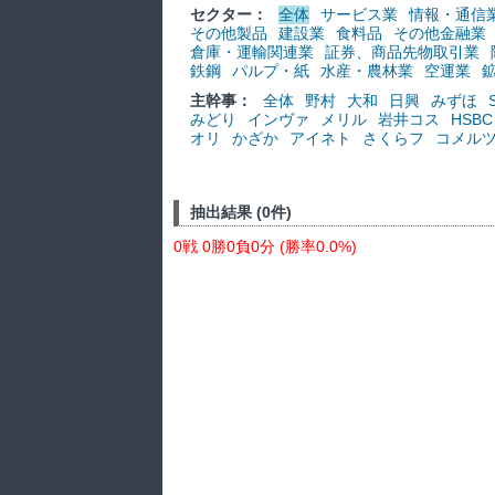
セクター：
全体
サービス業
情報・通信
その他製品
建設業
食料品
その他金融業
倉庫・運輸関連業
証券、商品先物取引業
鉄鋼
パルプ・紙
水産・農林業
空運業
主幹事：
全体
野村
大和
日興
みずほ
みどり
インヴァ
メリル
岩井コス
HSBC
オリ
かざか
アイネト
さくらフ
コメル
抽出結果 (0件)
0戦 0勝0負0分 (勝率0.0%)