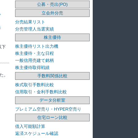
公募・売出(PO)
立会外分売
ラ
分売結果リスト
洋
分売管理人当選実績
株主優待
株主優待リスト出力機
以下
株主優待・主な日程
一般信用売建て銘柄
株主優待取得戦績
た。
手数料関係比較
株式取引手数料比較
信用取引・金利手数料比較
データ分析室
プレミアム空売り・HYPER空売り
住宅ローン比較
借入可能額計算
返済スケジュール確認