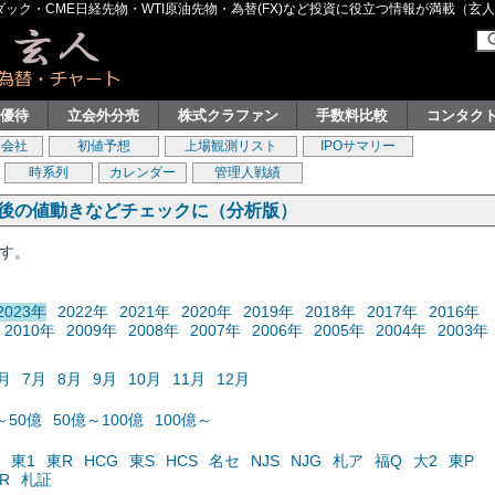
ク・CME日経先物・WTI原油先物・為替(FX)など投資に役立つ情報が満載（玄人グル
主優待
立会外分売
株式クラファン
手数料比較
コンタク
券会社
初値予想
上場観測リスト
IPOサマリー
時系列
カレンダー
管理人戦績
の後の値動きなどチェックに（分析版）
ます。
2023年
2022年
2021年
2020年
2019年
2018年
2017年
2016年
2010年
2009年
2008年
2007年
2006年
2005年
2004年
2003年
月
7月
8月
9月
10月
11月
12月
～50億
50億～100億
100億～
東1
東R
HCG
東S
HCS
名セ
NJS
NJG
札ア
福Q
大2
東P
R
札証