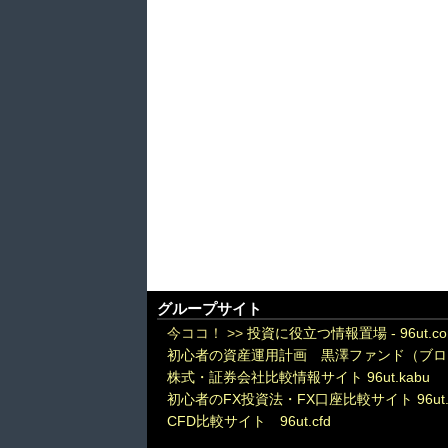
グループサイト
今ココ！ >>
投資に役立つ情報置場 - 96ut.c
初心者の資産運用計画 黒澤ファンド（ブロ
株式・証券会社比較情報サイト 96ut.kabu
初心者のFX投資法・FX口座比較サイト 96ut.
CFD比較サイト 96ut.cfd