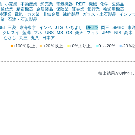
業
小売業
不動産業
卸売業
電気機器
REIT
機械
化学
医薬品
通信業
精密機器
金属製品
保険業
証券業
銀行業
輸送用機器
陸運業
電気・ガス業
非鉄金属
繊維製品
ガラス・土石製品
インフ
鉱業
石油・石炭製品
SBI
三菱
東海東京
インベ
JTG
いちよし
UFJつ
岡三
SMBC
東
クレスイ
藍澤
マネ
UBS
MS
GS
楽天
フィリ
JPモ
NIS
髙木
ツ
むさし
丸三
丸八
日本ア
■
+100％以上、
■
+20％以上、
■
+0%より上、
■
0～-20%、
■
-20％
抽出結果が0件でし