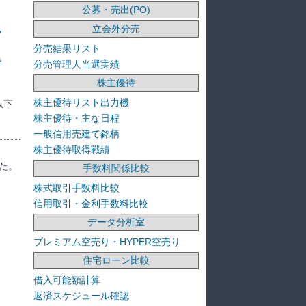
公募・売出(PO)
立会外分売
ラ
分売結果リスト
洋
分売管理人当選実績
株主優待
株主優待リスト出力機
以下
株主優待・主な日程
一般信用売建て銘柄
株主優待取得戦績
た。
手数料関係比較
株式取引手数料比較
信用取引・金利手数料比較
データ分析室
プレミアム空売り・HYPER空売り
住宅ローン比較
借入可能額計算
返済スケジュール確認