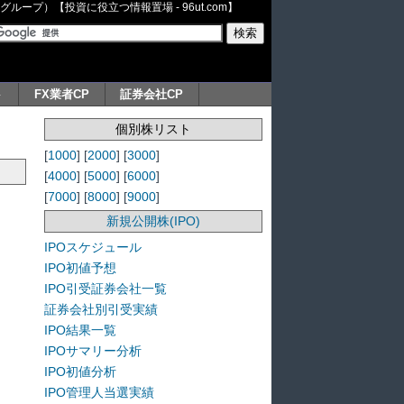
ープ）【投資に役立つ情報置場 - 96ut.com】
ト
FX業者CP
証券会社CP
個別株リスト
[
1000
] [
2000
] [
3000
]
[
4000
] [
5000
] [
6000
]
[
7000
] [
8000
] [
9000
]
新規公開株(IPO)
IPOスケジュール
IPO初値予想
IPO引受証券会社一覧
証券会社別引受実績
IPO結果一覧
IPOサマリー分析
IPO初値分析
IPO管理人当選実績