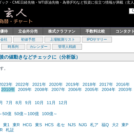
ク・CME日経先物・WTI原油先物・為替(FX)など投資に役立つ情報が満載（玄人グル
主優待
立会外分売
株式クラファン
手数料比較
コンタク
券会社
初値予想
上場観測リスト
IPOサマリー
時系列
カレンダー
管理人戦績
の後の値動きなどチェックに（分析版）
ます。
2023年
2022年
2021年
2020年
2019年
2018年
2017年
2016年
2010年
2009年
2008年
2007年
2006年
2005年
2004年
2003年
月
7月
8月
9月
10月
11月
12月
～50億
50億～100億
100億～
東1
東R
HCG
東S
HCS
名セ
NJS
NJG
札ア
福Q
大2
東P
R
札証