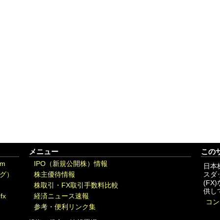
メニュー
この
om
IPO（新規公開株）情報
日本
グ）
株主優待情報
スダ
(F
株取引・FX取引手数料比較
供し
fx
経済ニュース速報
コン
参考・便利リンク集