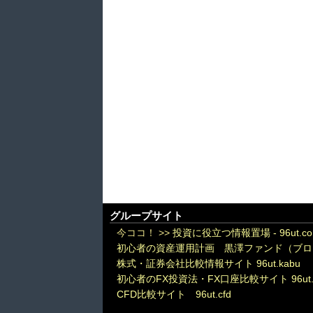
グループサイト
今ココ！ >>
投資に役立つ情報置場 - 96ut.c
初心者の資産運用計画 黒澤ファンド（ブロ
株式・証券会社比較情報サイト 96ut.kabu
初心者のFX投資法・FX口座比較サイト 96ut.
CFD比較サイト 96ut.cfd