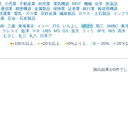
業
小売業
不動産業
卸売業
電気機器
REIT
機械
化学
医薬品
通信業
精密機器
金属製品
保険業
証券業
銀行業
輸送用機器
陸運業
電気・ガス業
非鉄金属
繊維製品
ガラス・土石製品
インフ
鉱業
石油・石炭製品
SBI
三菱
東海東京
インベ
JTG
いちよし
UFJつ
岡三
SMBC
東
クレスイ
藍澤
マネ
UBS
MS
GS
楽天
フィリ
JPモ
NIS
髙木
ツ
むさし
丸三
丸八
日本ア
■
+100％以上、
■
+20％以上、
■
+0%より上、
■
0～-20%、
■
-20％
抽出結果が0件でし