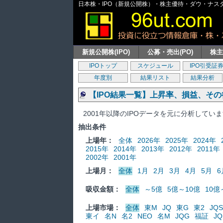
日本株・IPO（新規公開株）・株主優待・ダウ・ナスダッ
新規公開株(IPO)
公募・売出(PO)
株
IPOトップ
スケジュール
IPO引受証
年度別
結果リスト
結果分析
【IPO結果一覧】上昇率、損益、そ
2001年以降のIPOデータを元に分析してい
抽出条件
上場年：
全体
2026年
2025年
2024年
2015年
2014年
2013年
2012年
2011年
2002年
2001年
上場月：
全体
1月
2月
3月
4月
5月
6
吸収金額：
全体
～5億
5億～10億
10億
上場市場：
全体
東M
JQ
東G
東2
JQS
東イ
名N
名2
NEO
名M
JQG
福証
JQ