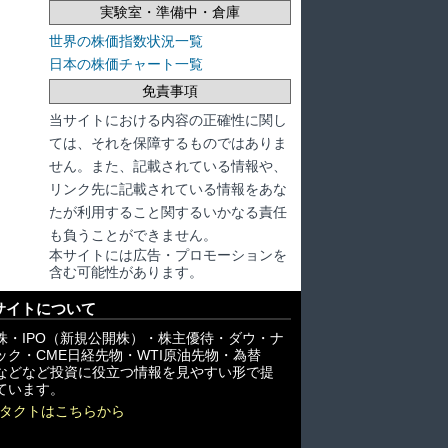
実験室・準備中・倉庫
世界の株価指数状況一覧
日本の株価チャート一覧
免責事項
当サイトにおける内容の正確性に関し
ては、それを保障するものではありま
せん。また、記載されている情報や、
リンク先に記載されている情報をあな
たが利用すること関するいかなる責任
も負うことができません。
本サイトには広告・プロモーションを
含む可能性があります。
サイトについて
株・IPO（新規公開株）・株主優待・ダウ・ナ
ック・CME日経先物・WTI原油先物・為替
X)などなど投資に役立つ情報を見やすい形で提
ています。
タクトはこちらから