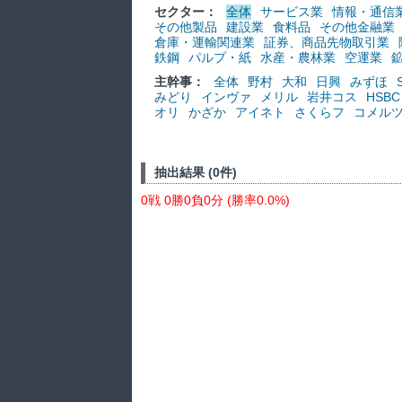
セクター：
全体
サービス業
情報・通信
その他製品
建設業
食料品
その他金融業
倉庫・運輸関連業
証券、商品先物取引業
鉄鋼
パルプ・紙
水産・農林業
空運業
主幹事：
全体
野村
大和
日興
みずほ
みどり
インヴァ
メリル
岩井コス
HSBC
オリ
かざか
アイネト
さくらフ
コメル
抽出結果 (0件)
0戦 0勝0負0分 (勝率0.0%)