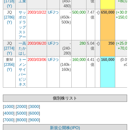
[1718]
工業
(
450-
億
+80,00
(Y)
480
)
JQ
サッ
2003/10/22
UFJつ
-
500,000
7.47
-()
650,000
(+30.0%
[2786]
ポロ
(
450k-
億
+150,00
(Y)
ドラ
500k
)
ッグ
スト
アー
JQ
一高
2003/06/20
UFJつ
-
280
5.04
-()
350
(+25.0%
[2774]
たか
(
240-
億
+70,00
(Y)
はし
280
)
東M
トー
2003/03/06
UFJつ
-
160,000
4.41
-()
160,000
(0.0%
[2356]
メン
(
140k-
億
±0
(Y)
サイ
160k
)
バー
ビジ
ネス
個別株リスト
[
1000
] [
2000
] [
3000
]
[
4000
] [
5000
] [
6000
]
[
7000
] [
8000
] [
9000
]
新規公開株(IPO)