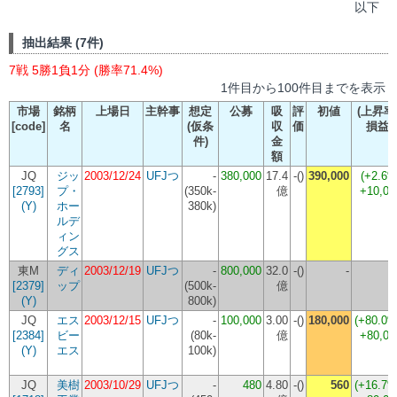
以下
抽出結果 (7件)
7戦 5勝1負1分 (勝率71.4%)
1件目から100件目までを表示
市場
銘柄
上場日
主幹事
想定
公募
吸
評
初値
(上昇率
[code]
名
(仮条
収
価
損益
件)
金
額
JQ
ジッ
2003/12/24
UFJつ
-
380,000
17.4
-()
390,000
(+2.6%
[2793]
プ・
(
350k-
億
+10,00
(Y)
ホー
380k
)
ルデ
ィン
グス
東M
ディ
2003/12/19
UFJつ
-
800,000
32.0
-()
-
[2379]
ップ
(
500k-
億
(Y)
800k
)
JQ
エス
2003/12/15
UFJつ
-
100,000
3.00
-()
180,000
(+80.0%
[2384]
ビー
(
80k-
億
+80,00
(Y)
エス
100k
)
JQ
美樹
2003/10/29
UFJつ
-
480
4.80
-()
560
(+16.7%