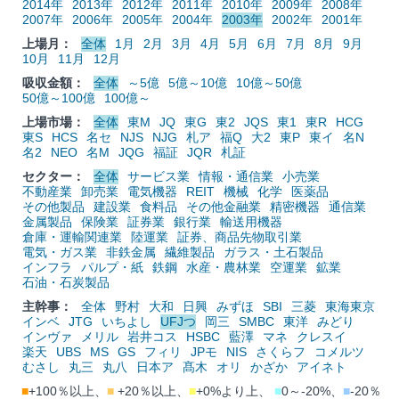
2014年
2013年
2012年
2011年
2010年
2009年
2008年
2007年
2006年
2005年
2004年
2003年
2002年
2001年
上場月：
全体
1月
2月
3月
4月
5月
6月
7月
8月
9月
10月
11月
12月
吸収金額：
全体
～5億
5億～10億
10億～50億
50億～100億
100億～
上場市場：
全体
東M
JQ
東G
東2
JQS
東1
東R
HCG
東S
HCS
名セ
NJS
NJG
札ア
福Q
大2
東P
東イ
名N
名2
NEO
名M
JQG
福証
JQR
札証
セクター：
全体
サービス業
情報・通信業
小売業
不動産業
卸売業
電気機器
REIT
機械
化学
医薬品
その他製品
建設業
食料品
その他金融業
精密機器
通信業
金属製品
保険業
証券業
銀行業
輸送用機器
倉庫・運輸関連業
陸運業
証券、商品先物取引業
電気・ガス業
非鉄金属
繊維製品
ガラス・土石製品
インフラ
パルプ・紙
鉄鋼
水産・農林業
空運業
鉱業
石油・石炭製品
主幹事：
全体
野村
大和
日興
みずほ
SBI
三菱
東海東京
インベ
JTG
いちよし
UFJつ
岡三
SMBC
東洋
みどり
インヴァ
メリル
岩井コス
HSBC
藍澤
マネ
クレスイ
楽天
UBS
MS
GS
フィリ
JPモ
NIS
さくらフ
コメルツ
むさし
丸三
丸八
日本ア
髙木
オリ
かざか
アイネト
■
+100％以上、
■
+20％以上、
■
+0%より上、
■
0～-20%、
■
-20％