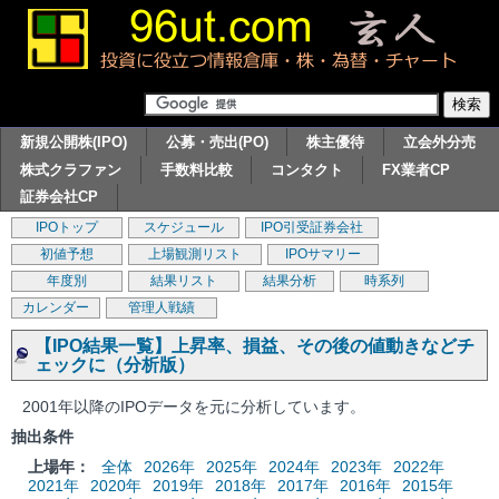
新規公開株(IPO)
公募・売出(PO)
株主優待
立会外分売
株式クラファン
手数料比較
コンタクト
FX業者CP
証券会社CP
IPOトップ
スケジュール
IPO引受証券会社
初値予想
上場観測リスト
IPOサマリー
年度別
結果リスト
結果分析
時系列
カレンダー
管理人戦績
【IPO結果一覧】上昇率、損益、その後の値動きなどチ
ェックに（分析版）
2001年以降のIPOデータを元に分析しています。
抽出条件
上場年：
全体
2026年
2025年
2024年
2023年
2022年
2021年
2020年
2019年
2018年
2017年
2016年
2015年