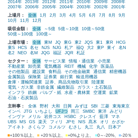
2014年
2013年
2012年
2011年
2010年
2009年
2008年
2007年
2006年
2005年
2004年
2003年
2002年
2001年
上場月：
全体
1月
2月
3月
4月
5月
6月
7月
8月
9月
10月
11月
12月
吸収金額：
全体
～5億
5億～10億
10億～50億
50億～100億
100億～
上場市場：
全体
東M
JQ
東G
東2
JQS
東1
東R
HCG
東S
HCS
名セ
NJS
NJG
札ア
福Q
大2
東P
東イ
名N
名2
NEO
名M
JQG
福証
JQR
札証
セクター：
全体
サービス業
情報・通信業
小売業
不動産業
卸売業
電気機器
REIT
機械
化学
医薬品
その他製品
建設業
食料品
その他金融業
通信業
精密機器
金属製品
保険業
証券業
銀行業
輸送用機器
倉庫・運輸関連業
証券、商品先物取引業
陸運業
電気・ガス業
非鉄金属
繊維製品
ガラス・土石製品
インフラ
鉄鋼
パルプ・紙
水産・農林業
空運業
鉱業
石油・石炭製品
主幹事：
全体
野村
大和
日興
みずほ
SBI
三菱
東海東京
インベ
JTG
いちよし
UFJつ
岡三
SMBC
東洋
みどり
インヴァ
メリル
岩井コス
HSBC
クレスイ
藍澤
マネ
UBS
MS
GS
楽天
フィリ
JPモ
NIS
髙木
オリ
かざか
アイネト
さくらフ
コメルツ
むさし
丸三
丸八
日本ア
■
+100％以上、
■
+20％以上、
■
+0%より上、
■
0～-20%、
■
-20％