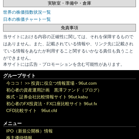
実験室・準備中・倉庫
世界の株価指数状況一覧
日本の株価チャート一覧
免責事項
当サイトにおける内容の正確性に関しては、それを保障するもので
はありません。また、記載されている情報や、リンク先に記載され
ている情報をあなたが利用すること関するいかなる責任も負うこと
ができません。
本サイトには広告・プロモーションを含む可能性があります。
グループサイト
今ココ！ >>
投資に役立つ情報置場 - 96ut.com
初心者の資産運用計画 黒澤ファンド（ブログ）
株式・証券会社比較情報サイト 96ut.kabu
初心者のFX投資法・FX口座比較サイト 96ut.fx
CFD比較サイト 96ut.cfd
メニュー
IPO（新規公開株）情報
株主優待情報