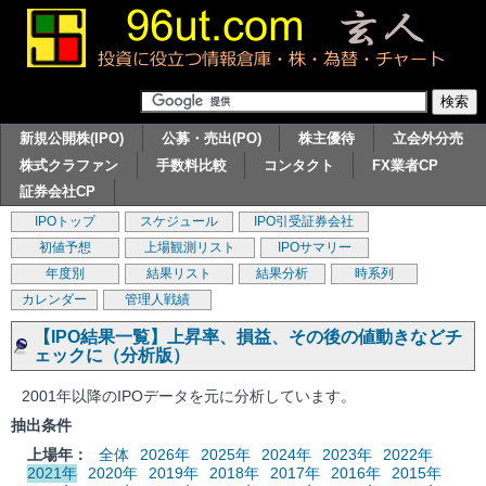
新規公開株(IPO)
公募・売出(PO)
株主優待
立会外分売
株式クラファン
手数料比較
コンタクト
FX業者CP
証券会社CP
IPOトップ
スケジュール
IPO引受証券会社
初値予想
上場観測リスト
IPOサマリー
年度別
結果リスト
結果分析
時系列
カレンダー
管理人戦績
【IPO結果一覧】上昇率、損益、その後の値動きなどチ
ェックに（分析版）
2001年以降のIPOデータを元に分析しています。
抽出条件
上場年：
全体
2026年
2025年
2024年
2023年
2022年
2021年
2020年
2019年
2018年
2017年
2016年
2015年