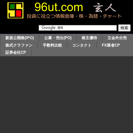
新規公開株(IPO)
公募・売出(PO)
株主優待
立会外分売
株式クラファン
手数料比較
コンタクト
FX業者CP
証券会社CP