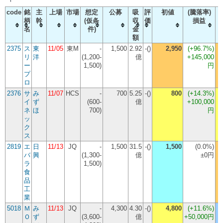
code
銘
主
上場
市場
想定
公募
吸
評
初値
(騰落率)
柄
幹
(仮条
収
価
損益
名
件)
金
額
2375
ス
東
11/05
東M
-
1,500
2.92
-()
2,950
(
+96.7%
)
リ
洋
(1,200-
億
+145,000
ー
1,500)
円
プ
ロ
2376
サ
み
11/07
HCS
-
700
5.25
-()
800
(
+14.3%
)
イ
ず
(600-
億
+100,000
ネ
ほ
700)
円
ッ
ク
ス
2819
エ
日
11/13
JQ
-
1,500
31.5
-()
1,500
(
0.0%
)
バ
興
(1,300-
億
±0円
ラ
1,500)
食
品
工
業
5018
Ｍ
み
11/13
JQ
-
4,300
4.30
-()
4,800
(
+11.6%
)
Ｏ
ず
(3,600-
億
+50,000円