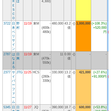
Ｒ
ほ
4,300)
Ｅ
Ｓ
Ｃ
Ｏ
3722
日
野
11/19
東M
-
480,000
43.2
-()
1,000,000
(
+108.3%
)
本
村
(400k-
億
+520,000
ベ
480k)
円
(-
リ
サ
イ
ン
2787
は
日
11/19
東M
-
11
0.00
-()
-
-
な
興
(470k-
億
ま
550k)
る
2377
サ
JTG
11/25
HCS
-
330,000
13.2
-()
421,000
(
+27.6%
)
イ
(280k-
億
+91,000円
(-
バ
330k)
ー
フ
ァ
ー
ム
5345
日
日
11/27
JQ
-
390,000
18.7
-()
600,000
(
+53.8%
)