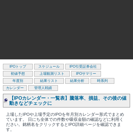
IPOトップ
スケジュール
IPO引受証券会社
初値予想
上場観測リスト
IPOサマリー
年度別
結果リスト
結果分析
時系列
カレンダー
管理人戦績
【IPOカレンダー・一覧表】騰落率、損益、その後の値
動きなどチェックに
上場したIPOや上場予定のIPOを年月別カレンダー形式でまとめ
ています。 日にち全体での件数や吸収金額の確認などに利用く
ださい。銘柄名をクリックするとIPO詳細ページを確認できま
す。