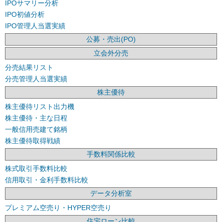
IPOサマリー分析
IPO初値分析
IPO管理人当選実績
公募・売出(PO)
立会外分売
分売結果リスト
分売管理人当選実績
株主優待
株主優待リスト出力機
株主優待・主な日程
一般信用売建て銘柄
株主優待取得戦績
手数料関係比較
株式取引手数料比較
信用取引・金利手数料比較
データ分析室
プレミアム空売り・HYPER空売り
住宅ローン比較