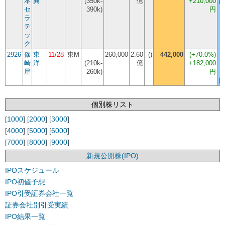
本
興
(350k-
億
+210,000
(-
セ
390k)
円
ラ
テ
ッ
ク
2926
篠
東
11/28
東M
-
260,000
2.60
-()
442,000
(
+70.0%
)
崎
洋
(210k-
億
+182,000
屋
260k)
円
(-
個別株リスト
[
1000
] [
2000
] [
3000
]
[
4000
] [
5000
] [
6000
]
[
7000
] [
8000
] [
9000
]
新規公開株(IPO)
IPOスケジュール
IPO初値予想
IPO引受証券会社一覧
証券会社別引受実績
IPO結果一覧