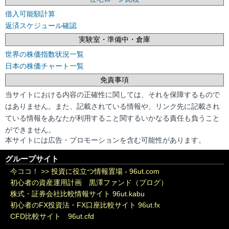
借入可能額計算
返済スケジュール確認
実験室・準備中・倉庫
世界の株価指数状況一覧
日本の株価チャート一覧
免責事項
当サイトにおける内容の正確性に関しては、それを保障するもので
はありません。また、記載されている情報や、リンク先に記載され
ている情報をあなたが利用すること関するいかなる責任も負うこと
ができません。
本サイトには広告・プロモーションを含む可能性があります。
グループサイト
今ココ！ >>
投資に役立つ情報置場 - 96ut.com
初心者の資産運用計画 黒澤ファンド（ブログ）
株式・証券会社比較情報サイト 96ut.kabu
初心者のFX投資法・FX口座比較サイト 96ut.fx
CFD比較サイト 96ut.cfd