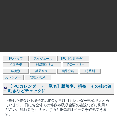
IPOトップ
スケジュール
IPO引受証券会社
初値予想
上場観測リスト
IPOサマリー
年度別
結果リスト
結果分析
時系列
カレンダー
管理人戦績
【IPOカレンダー・一覧表】騰落率、損益、その後の値
動きなどチェックに
上場したIPOや上場予定のIPOを年月別カレンダー形式でまとめ
ています。 日にち全体での件数や吸収金額の確認などに利用く
ださい。銘柄名をクリックするとIPO詳細ページを確認できま
す。