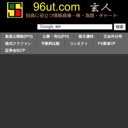
新規公開株(IPO)
公募・売出(PO)
株主優待
立会外分売
株式クラファン
手数料比較
コンタクト
FX業者CP
証券会社CP