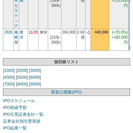
本
興
(350k-
億
+210,000
(-
セ
390k)
円
ラ
テ
ッ
ク
2926
篠
東
11/28
東M
-
260,000
2.60
-()
442,000
(
+70.0%
)
崎
洋
(210k-
億
+182,000
屋
260k)
円
(-
個別株リスト
[
1000
] [
2000
] [
3000
]
[
4000
] [
5000
] [
6000
]
[
7000
] [
8000
] [
9000
]
新規公開株(IPO)
IPOスケジュール
IPO初値予想
IPO引受証券会社一覧
証券会社別引受実績
IPO結果一覧