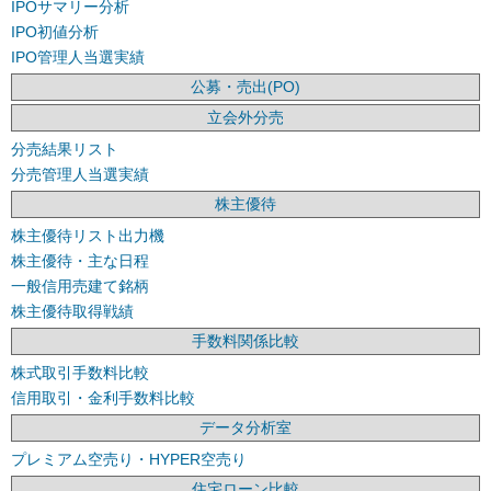
IPOサマリー分析
IPO初値分析
IPO管理人当選実績
公募・売出(PO)
立会外分売
分売結果リスト
分売管理人当選実績
株主優待
株主優待リスト出力機
株主優待・主な日程
一般信用売建て銘柄
株主優待取得戦績
手数料関係比較
株式取引手数料比較
信用取引・金利手数料比較
データ分析室
プレミアム空売り・HYPER空売り
住宅ローン比較