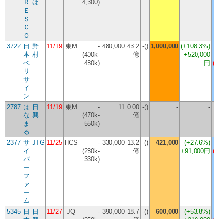
Ｒ
ほ
4,300)
Ｅ
Ｓ
Ｃ
Ｏ
3722
日
野
11/19
東M
-
480,000
43.2
-()
1,000,000
(
+108.3%
)
本
村
(400k-
億
+520,000
ベ
480k)
円
(-
リ
サ
イ
ン
2787
は
日
11/19
東M
-
11
0.00
-()
-
-
な
興
(470k-
億
ま
550k)
る
2377
サ
JTG
11/25
HCS
-
330,000
13.2
-()
421,000
(
+27.6%
)
イ
(280k-
億
+91,000円
(-
バ
330k)
ー
フ
ァ
ー
ム
5345
日
日
11/27
JQ
-
390,000
18.7
-()
600,000
(
+53.8%
)