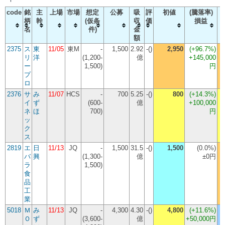
code
銘
主
上場
市場
想定
公募
吸
評
初値
(騰落率)
柄
幹
(仮条
収
価
損益
名
件)
金
額
2375
ス
東
11/05
東M
-
1,500
2.92
-()
2,950
(
+96.7%
)
リ
洋
(1,200-
億
+145,000
ー
1,500)
円
プ
ロ
2376
サ
み
11/07
HCS
-
700
5.25
-()
800
(
+14.3%
)
イ
ず
(600-
億
+100,000
ネ
ほ
700)
円
ッ
ク
ス
2819
エ
日
11/13
JQ
-
1,500
31.5
-()
1,500
(
0.0%
)
バ
興
(1,300-
億
±0円
ラ
1,500)
食
品
工
業
5018
Ｍ
み
11/13
JQ
-
4,300
4.30
-()
4,800
(
+11.6%
)
Ｏ
ず
(3,600-
億
+50,000円