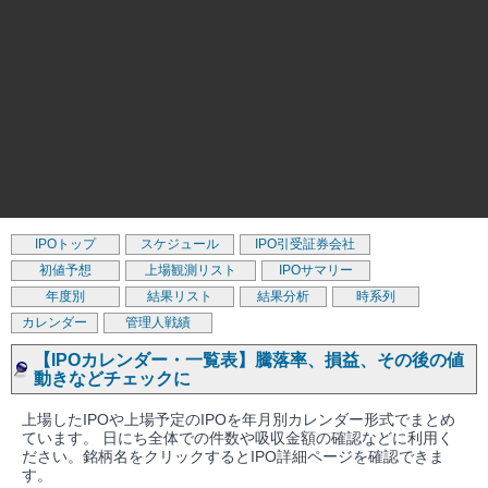
IPOトップ
スケジュール
IPO引受証券会社
初値予想
上場観測リスト
IPOサマリー
年度別
結果リスト
結果分析
時系列
カレンダー
管理人戦績
【IPOカレンダー・一覧表】騰落率、損益、その後の値
動きなどチェックに
上場したIPOや上場予定のIPOを年月別カレンダー形式でまとめ
ています。 日にち全体での件数や吸収金額の確認などに利用く
ださい。銘柄名をクリックするとIPO詳細ページを確認できま
す。