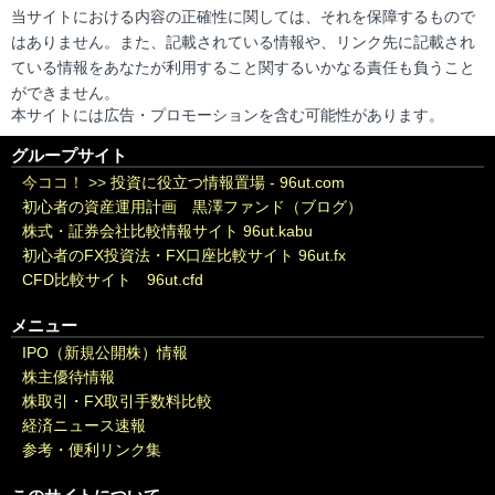
当サイトにおける内容の正確性に関しては、それを保障するもので
はありません。また、記載されている情報や、リンク先に記載され
ている情報をあなたが利用すること関するいかなる責任も負うこと
ができません。
本サイトには広告・プロモーションを含む可能性があります。
グループサイト
今ココ！ >>
投資に役立つ情報置場 - 96ut.com
初心者の資産運用計画 黒澤ファンド（ブログ）
株式・証券会社比較情報サイト 96ut.kabu
初心者のFX投資法・FX口座比較サイト 96ut.fx
CFD比較サイト 96ut.cfd
メニュー
IPO（新規公開株）情報
株主優待情報
株取引・FX取引手数料比較
経済ニュース速報
参考・便利リンク集