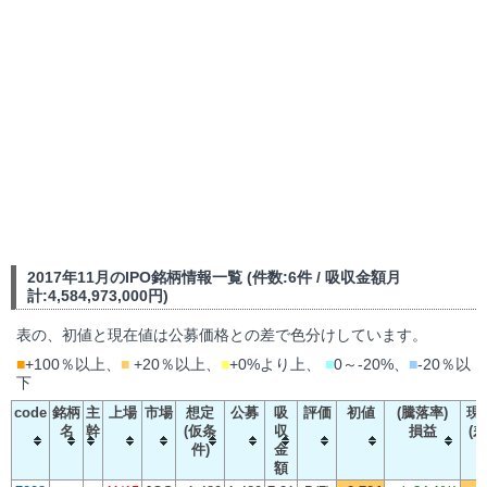
2017年11月のIPO銘柄情報一覧 (件数:6件 / 吸収金額月
計:4,584,973,000円)
表の、初値と現在値は公募価格との差で色分けしています。
■
+100％以上、
■
+20％以上、
■
+0%より上、
■
0～-20%、
■
-20％以
下
code
銘柄
主
上場
市場
想定
公募
吸
評価
初値
(騰落率)
現
名
幹
(仮条
収
損益
(差
件)
金
額