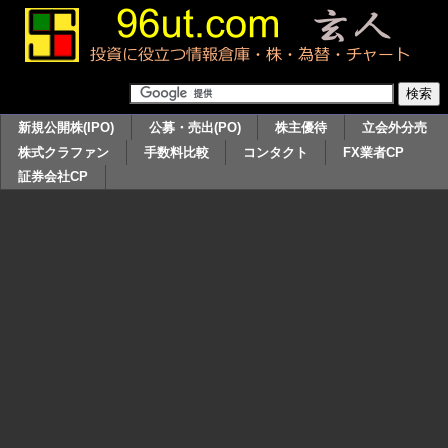
新規公開株(IPO)
公募・売出(PO)
株主優待
立会外分売
株式クラファン
手数料比較
コンタクト
FX業者CP
証券会社CP