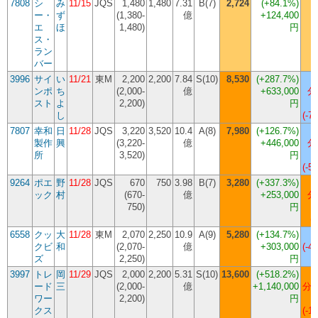
7808
シ
み
11/15
JQS
1,480
1,480
7.31
B(7)
2,724
(
+84.1%
)
2
ー・
ず
(1,380-
億
+124,400
エ
ほ
1,480)
円
ス・
ラン
バー
3996
サイ
い
11/21
東M
2,200
2,200
7.84
S(10)
8,530
(
+287.7%
)
ンポ
ち
(2,000-
億
+633,000
分
スト
よ
2,200)
円
し
(-7,
7807
幸和
日
11/28
JQS
3,220
3,520
10.4
A(8)
7,980
(
+126.7%
)
製作
興
(3,220-
億
+446,000
分
所
3,520)
円
(-5,
9264
ポエ
野
11/28
JQS
670
750
3.98
B(7)
3,280
(
+337.3%
)
1
ック
村
(670-
億
+253,000
分
750)
円
(-
6558
クッ
大
11/28
東M
2,070
2,250
10.9
A(9)
5,280
(
+134.7%
)
クビ
和
(2,070-
億
+303,000
(-4,
ズ
2,250)
円
3997
トレ
岡
11/29
JQS
2,000
2,200
5.31
S(10)
13,600
(
+518.2%
)
ード
三
(2,000-
億
+1,140,000
分割
ワー
2,200)
円
クス
(-1,