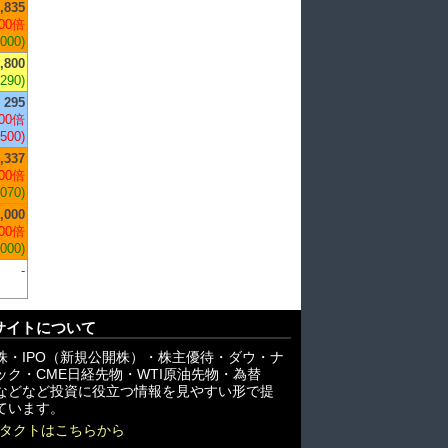
,835
00倍
,000)
,800
+290)
295
00倍
,500)
,337
00倍
,070)
,000
00倍
,000)
-
サイトについて
株・IPO（新規公開株）・株主優待・ダウ・ナ
ック・CME日経先物・WTI原油先物・為替
X)などなど投資に役立つ情報を見やすい形で提
ています。
タクトはこちらから