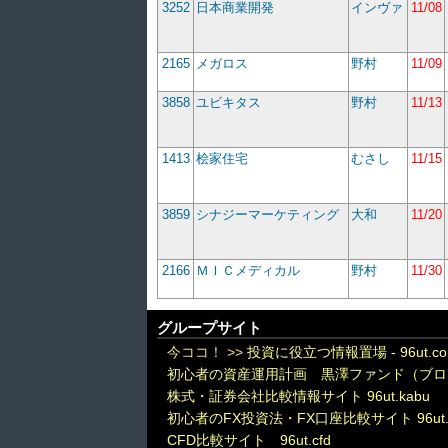
3252
日本商業開発
インヴァ
11/08
2165
メガロス
野村
11/09
3858
ユビキタス
野村
11/13
1413
桧家住宅
むさし
11/15
3859
シナジーマーケティング
大和
11/20
2166
ＭＩＣメディカル
野村
11/30
グループサイト
今ココ！ >>
投資に役立つ情報置場 - 96ut.c
初心者の資産運用計画 黒澤ファンド（ブロ
株式・証券会社比較情報サイト 96ut.kabu
初心者のFX投資法・FX口座比較サイト 96ut.
CFD比較サイト 96ut.cfd