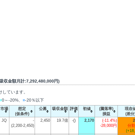
収金額月計:7,292,480,000円)
けしています。
■
0～-20%、
■
-20％以下
市場
想定
公募
吸収金額
評価
初値
(騰落率)
現在
(仮条件)
損益
(差分
JQ
-
2,450
19.7億
-()
2,170
(
-11.4%
)
2
(2,200-2,450)
-28,000円
分割
(+18