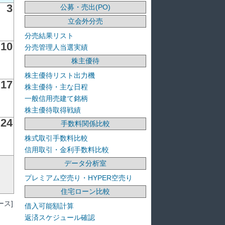
3
公募・売出(PO)
立会外分売
分売結果リスト
10
分売管理人当選実績
株主優待
株主優待リスト出力機
17
株主優待・主な日程
一般信用売建て銘柄
株主優待取得戦績
24
手数料関係比較
株式取引手数料比較
信用取引・金利手数料比較
データ分析室
プレミアム空売り・HYPER空売り
住宅ローン比較
ス]
借入可能額計算
返済スケジュール確認