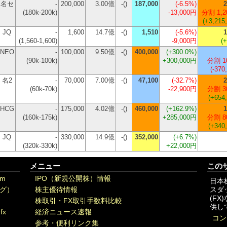
名セ
-
200,000
3.00億
-()
187,000
(
-6.5%
)
2
(180k-200k)
-13,000円
分割 1,2
(+3,215
JQ
-
1,600
14.7億
-()
1,510
(
-5.6%
)
1
(1,560-1,600)
-9,000円
(
NEO
-
100,000
9.50億
-()
400,000
(
+300.0%
)
(90k-100k)
+300,000円
分割 1
(-370
名2
-
70,000
7.00億
-()
47,100
(
-32.7%
)
2
(60k-70k)
-22,900円
分割 3
(+654
HCG
-
175,000
4.02億
-()
460,000
(
+162.9%
)
1
(160k-175k)
+285,000円
分割 8
(+340
JQ
-
330,000
14.9億
-()
352,000
(
+6.7%
)
(320k-330k)
+22,000円
メニュー
この
om
IPO（新規公開株）情報
日本
グ）
株主優待情報
スダ
(F
株取引・FX取引手数料比較
供し
fx
経済ニュース速報
コン
参考・便利リンク集