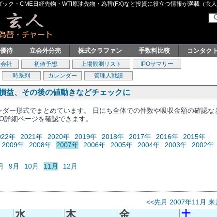
ク・CME日経先物・WTI原油先物・為替(FX)など投資に役立つ情報が満載（玄人グル
主優待
立会外分売
株式クラファン
手数料比較
コンタク
券会社
初値予想
上場観測リスト
IPOサマリー
時系列
カレンダー
管理人戦績
、損益、その後の値動きなどチェックに
レンダー形式でまとめています。 日にち全体での件数や吸収金額の確認な
PO詳細ページを確認できます。
022年
2021年
2020年
2019年
2018年
2017年
2016年
2015年
2009年
2008年
2007年
2006年
2005年
2004年
2003年
2002年
月
9月
10月
11月
12月
<<先月
2007年11月
来
水
木
金
土