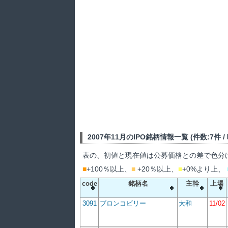
2007年11月のIPO銘柄情報一覧 (件数:7件 / 吸
表の、初値と現在値は公募価格との差で色分
■
+100％以上、
■
+20％以上、
■
+0%より上、
code
銘柄名
主幹
上場
3091
ブロンコビリー
大和
11/02