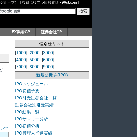
ープ）【投資に役立つ情報置場 - 96ut.com】
ト
FX業者CP
証券会社CP
個別株リスト
[
1000
] [
2000
] [
3000
]
[
4000
] [
5000
] [
6000
]
[
7000
] [
8000
] [
9000
]
ど
新規公開株(IPO)
IPOスケジュール
IPO初値予想
IPO引受証券会社一覧
証券会社別引受実績
IPO結果一覧
IPOサマリー分析
IPO初値分析
月>>
IPO管理人当選実績