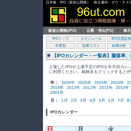
日本株・IPO（新規公開株）・株主優待・ダウ・ナスダッ
新規公開株(IPO)
公募・売出(PO)
株
IPOトップ
スケジュール
IPO引受証
年度別
結果リスト
結果分析
【IPOカレンダー・一覧表】騰落率
上場したIPOや上場予定のIPOを年月別カ
に利用ください。銘柄名をクリックするとI
年：
2026年
2025年
2024年
2023年
2
2014年
2013年
2012年
2011年
2010年
2001年
月：
1月
2月
3月
4月
5月
6月
7月
8
IPOカレンダー
日
月
火