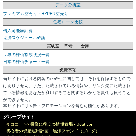
データ分析室
プレミアム空売り・HYPER空売り
住宅ローン比較
借入可能額計算
返済スケジュール確認
実験室・準備中・倉庫
世界の株価指数状況一覧
日本の株価チャート一覧
免責事項
当サイトにおける内容の正確性に関しては、それを保障するもので
はありません。また、記載されている情報や、リンク先に記載され
ている情報をあなたが利用すること関するいかなる責任も負うこと
ができません。
本サイトには広告・プロモーションを含む可能性があります。
グループサイト
今ココ！ >>
投資に役立つ情報置場 - 96ut.com
初心者の資産運用計画 黒澤ファンド（ブログ）