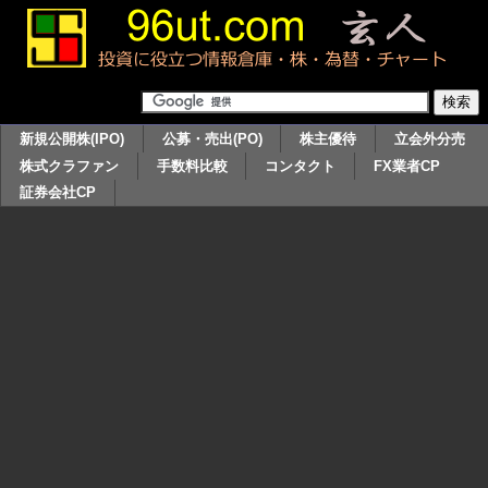
新規公開株(IPO)
公募・売出(PO)
株主優待
立会外分売
株式クラファン
手数料比較
コンタクト
FX業者CP
証券会社CP