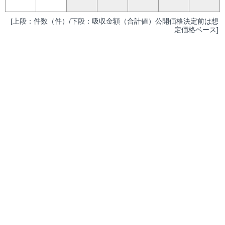
[上段：件数（件）/下段：吸収金額（合計値）公開価格決定前は想
定価格ベース]