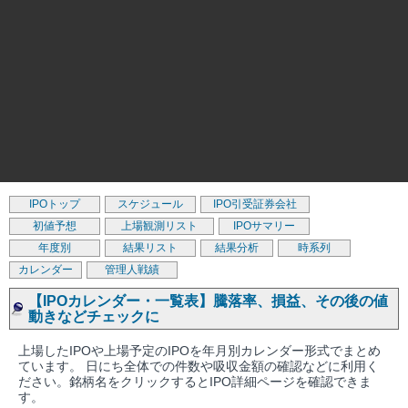
IPOトップ
スケジュール
IPO引受証券会社
初値予想
上場観測リスト
IPOサマリー
年度別
結果リスト
結果分析
時系列
カレンダー
管理人戦績
【IPOカレンダー・一覧表】騰落率、損益、その後の値
動きなどチェックに
上場したIPOや上場予定のIPOを年月別カレンダー形式でまとめ
ています。 日にち全体での件数や吸収金額の確認などに利用く
ださい。銘柄名をクリックするとIPO詳細ページを確認できま
す。