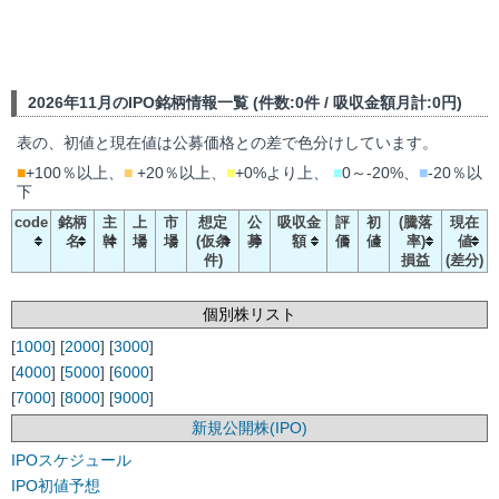
2026年11月のIPO銘柄情報一覧 (件数:0件 / 吸収金額月計:0円)
表の、初値と現在値は公募価格との差で色分けしています。
■
+100％以上、
■
+20％以上、
■
+0%より上、
■
0～-20%、
■
-20％以
下
code
銘柄
主
上
市
想定
公
吸収金
評
初
(騰落
現在
名
幹
場
場
(仮条
募
額
価
値
率)
値
件)
損益
(差分)
個別株リスト
[
1000
] [
2000
] [
3000
]
[
4000
] [
5000
] [
6000
]
[
7000
] [
8000
] [
9000
]
新規公開株(IPO)
IPOスケジュール
IPO初値予想