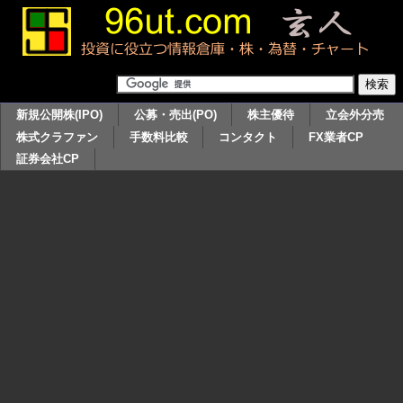
新規公開株(IPO)
公募・売出(PO)
株主優待
立会外分売
株式クラファン
手数料比較
コンタクト
FX業者CP
証券会社CP