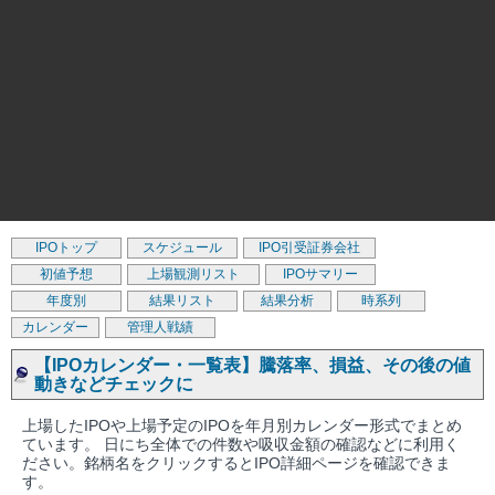
IPOトップ
スケジュール
IPO引受証券会社
初値予想
上場観測リスト
IPOサマリー
年度別
結果リスト
結果分析
時系列
カレンダー
管理人戦績
【IPOカレンダー・一覧表】騰落率、損益、その後の値
動きなどチェックに
上場したIPOや上場予定のIPOを年月別カレンダー形式でまとめ
ています。 日にち全体での件数や吸収金額の確認などに利用く
ださい。銘柄名をクリックするとIPO詳細ページを確認できま
す。