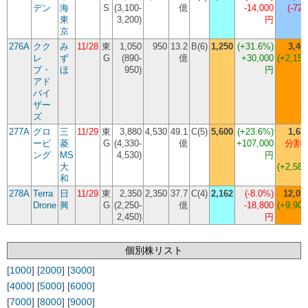
デン
海
S
(3,100-
億
-14,000
(-723
東
3,200)
円
京
276A
クク
み
11/28
東
1,050
950
13.2
B(6)
1,250
(
+31.6%
)
3,40
レ
ず
G
(890-
億
+30,000
(+2,150
ブ・
ほ
950)
円
アド
バイ
ザー
ズ
277A
グロ
三
11/29
東
3,880
4,530
49.1
C(5)
5,600
(
+23.6%
)
1,63
ービ
菱
G
(4,330-
億
+107,000
分割 
ング
MS
4,530)
円
大
(+2,580
和
278A
Terra
日
11/29
東
2,350
2,350
37.7
C(4)
2,162
(
-8.0%
)
12,07
Drone
興
G
(2,250-
億
-18,800
(+9,908
2,450)
円
個別株リスト
[
1000
] [
2000
] [
3000
]
[
4000
] [
5000
] [
6000
]
[
7000
] [
8000
] [
9000
]