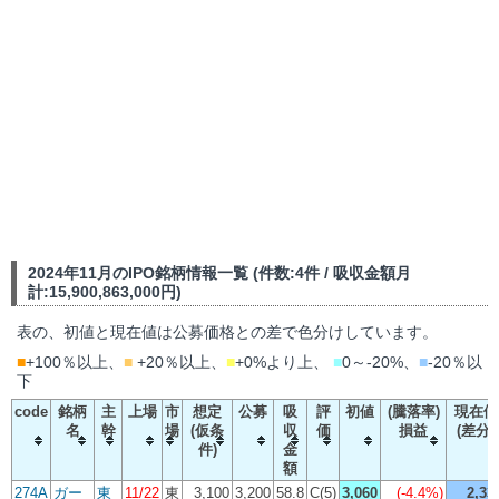
2024年11月のIPO銘柄情報一覧 (件数:4件 / 吸収金額月
計:15,900,863,000円)
表の、初値と現在値は公募価格との差で色分けしています。
■
+100％以上、
■
+20％以上、
■
+0%より上、
■
0～-20%、
■
-20％以
下
code
銘柄
主
上場
市
想定
公募
吸
評
初値
(騰落率)
現在値
名
幹
場
(仮条
収
価
損益
(差分)
件)
金
額
274A
ガー
東
11/22
東
3,100
3,200
58.8
C(5)
3,060
(
-4.4%
)
2,33