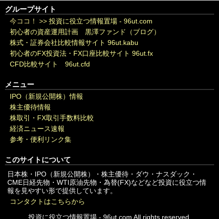
グループサイト
今ココ！ >>
投資に役立つ情報置場 - 96ut.com
初心者の資産運用計画 黒澤ファンド（ブログ）
株式・証券会社比較情報サイト 96ut.kabu
初心者のFX投資法・FX口座比較サイト 96ut.fx
CFD比較サイト 96ut.cfd
メニュー
IPO（新規公開株）情報
株主優待情報
株取引・FX取引手数料比較
経済ニュース速報
参考・便利リンク集
このサイトについて
日本株・IPO（新規公開株）・株主優待・ダウ・ナスダック・
CME日経先物・WTI原油先物・為替(FX)などなど投資に役立つ情
報を見やすい形で提供しています。
コンタクトはこちらから
投資に役立つ情報置場 - 96ut.com All rights reserved.