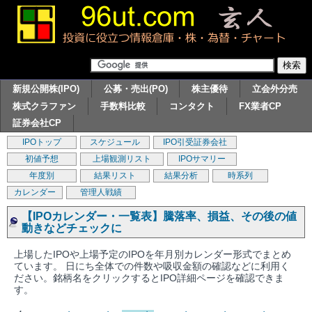
新規公開株(IPO)
公募・売出(PO)
株主優待
立会外分売
株式クラファン
手数料比較
コンタクト
FX業者CP
証券会社CP
IPOトップ
スケジュール
IPO引受証券会社
初値予想
上場観測リスト
IPOサマリー
年度別
結果リスト
結果分析
時系列
カレンダー
管理人戦績
【IPOカレンダー・一覧表】騰落率、損益、その後の値
動きなどチェックに
上場したIPOや上場予定のIPOを年月別カレンダー形式でまとめ
ています。 日にち全体での件数や吸収金額の確認などに利用く
ださい。銘柄名をクリックするとIPO詳細ページを確認できま
す。