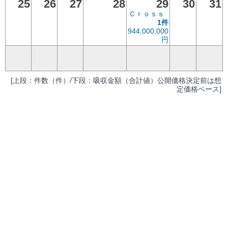
25
26
27
28
29
30
31
Ｃｒｏｓｓ
1件
944,000,000
円
[上段：件数（件）/下段：吸収金額（合計値）公開価格決定前は想
定価格ベース]