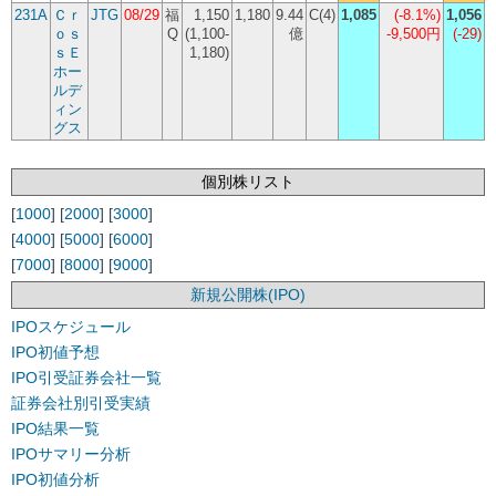
231A
Ｃｒ
JTG
08/29
福
1,150
1,180
9.44
C(4)
1,085
(
-8.1%
)
1,056
ｏｓ
Q
(1,100-
億
-9,500円
(-29)
ｓＥ
1,180)
ホー
ルデ
ィン
グス
個別株リスト
[
1000
] [
2000
] [
3000
]
[
4000
] [
5000
] [
6000
]
[
7000
] [
8000
] [
9000
]
新規公開株(IPO)
IPOスケジュール
IPO初値予想
IPO引受証券会社一覧
証券会社別引受実績
IPO結果一覧
IPOサマリー分析
IPO初値分析