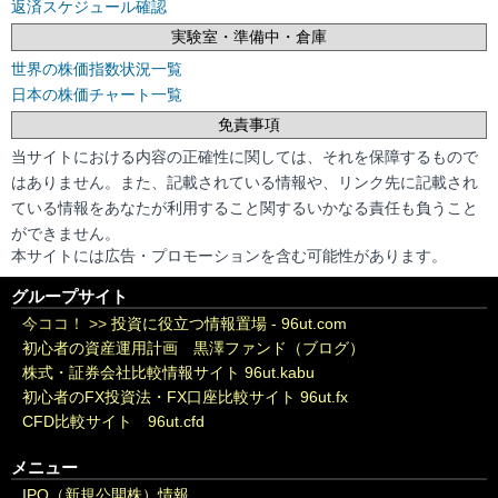
返済スケジュール確認
実験室・準備中・倉庫
世界の株価指数状況一覧
日本の株価チャート一覧
免責事項
当サイトにおける内容の正確性に関しては、それを保障するもので
はありません。また、記載されている情報や、リンク先に記載され
ている情報をあなたが利用すること関するいかなる責任も負うこと
ができません。
本サイトには広告・プロモーションを含む可能性があります。
グループサイト
今ココ！ >>
投資に役立つ情報置場 - 96ut.com
初心者の資産運用計画 黒澤ファンド（ブログ）
株式・証券会社比較情報サイト 96ut.kabu
初心者のFX投資法・FX口座比較サイト 96ut.fx
CFD比較サイト 96ut.cfd
メニュー
IPO（新規公開株）情報