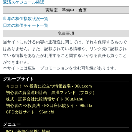
返済スケジュール確認
実験室・準備中・倉庫
世界の株価指数状況一覧
日本の株価チャート一覧
免責事項
当サイトにおける内容の正確性に関しては、それを保障するもので
はありません。また、記載されている情報や、リンク先に記載され
ている情報をあなたが利用すること関するいかなる責任も負うこと
ができません。
本サイトには広告・プロモーションを含む可能性があります。
グループサイト
今ココ！ >>
投資に役立つ情報置場 - 96ut.com
初心者の資産運用計画 黒澤ファンド（ブログ）
株式・証券会社比較情報サイト 96ut.kabu
初心者のFX投資法・FX口座比較サイト 96ut.fx
CFD比較サイト 96ut.cfd
メニュー
IPO（新規公開株）情報