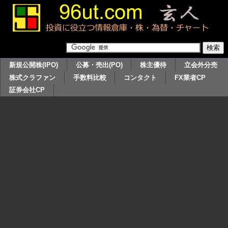
新規公開株(IPO)
公募・売出(PO)
株主優待
立会外分売
株式クラファン
手数料比較
コンタクト
FX業者CP
証券会社CP