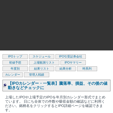
IPOトップ
スケジュール
IPO引受証券会社
初値予想
上場観測リスト
IPOサマリー
年度別
結果リスト
結果分析
時系列
カレンダー
管理人戦績
【IPOカレンダー・一覧表】騰落率、損益、その後の値
動きなどチェックに
上場したIPOや上場予定のIPOを年月別カレンダー形式でまとめ
ています。 日にち全体での件数や吸収金額の確認などに利用く
ださい。銘柄名をクリックするとIPO詳細ページを確認できま
す。