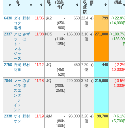
名
場
(仮条
収
価
損益
件)
金
額
6430
ダイ
野村
11/06
東2
-
650
22.4
-()
799
(
+22.9%
)
コク
(650-
億
+14,900円
電機
900)
2337
アセ
みず
11/08
NJS
-
135,000
3.10
-()
271,000
(
+100.7%
)
ッ
ほ
(110k-
億
+136,000
ト・
135k)
円
マネ
ジャ
ーズ
2750
石光
野村
11/12
JQ
-
450
7.20
-()
440
(
-2.2%
)
商事
(450-
億
-10,000円
520)
7844
マー
みず
11/18
JQ
-
220,000
3.74
-()
219,000
(
-0.5%
)
ベラ
ほ
(200k-
億
-1,000円
スエ
250k)
ンタ
ーテ
イメ
ント
2338
ザイ
野村
11/19
東M
-
93,000
3.20
-()
98,700
(
+6.1%
)
オン
(80k-
億
+5,700円
100k)