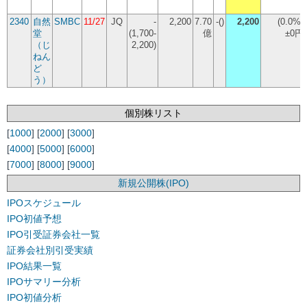
2340
自然
SMBC
11/27
JQ
-
2,200
7.70
-()
2,200
(
0.0%
)
堂
(1,700-
億
±0円
（じ
2,200)
ねん
ど
う）
個別株リスト
[
1000
] [
2000
] [
3000
]
[
4000
] [
5000
] [
6000
]
[
7000
] [
8000
] [
9000
]
新規公開株(IPO)
IPOスケジュール
IPO初値予想
IPO引受証券会社一覧
証券会社別引受実績
IPO結果一覧
IPOサマリー分析
IPO初値分析