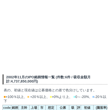
2002年11月のIPO銘柄情報一覧 (件数:6件 / 吸収金額月
計:4,737,850,000円)
表の、初値と現在値は公募価格との差で色分けしています。
■
+100％以上、
■
+20％以上、
■
+0%より上、
■
0～-20%、
■
-20％以
下
code
銘柄
主幹
上場
市
想定
公募
吸
評
初値
(騰落率)